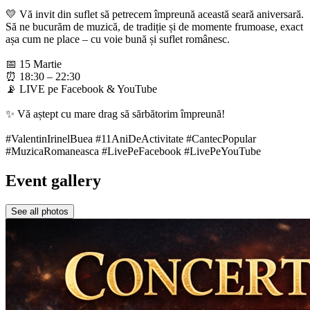
💛 Vă invit din suflet să petrecem împreună această seară aniversară.
Să ne bucurăm de muzică, de tradiție și de momente frumoase, exact
așa cum ne place – cu voie bună și suflet românesc.
📅 15 Martie
⏰ 18:30 – 22:30
📡 LIVE pe Facebook & YouTube
✨ Vă aștept cu mare drag să sărbătorim împreună!
#ValentinIrinelBuea #11AniDeActivitate #CantecPopular
#MuzicaRomaneasca #LivePeFacebook #LivePeYouTube
Event gallery
See all photos