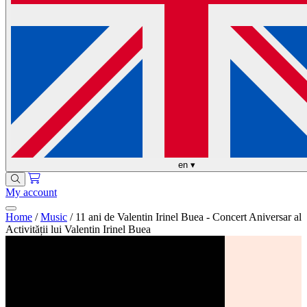
en
▾
My account
Home
/
Music
/
11 ani de Valentin Irinel Buea - Concert Aniversar al
Activității lui Valentin Irinel Buea