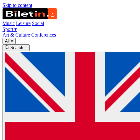
Skip to content
Music
Leisure
Social
Sport
▾
Art & Culture
Conferences
All
▾
Search…