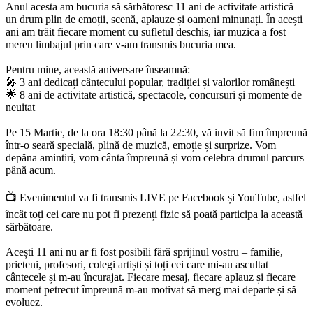
Anul acesta am bucuria să sărbătoresc 11 ani de activitate artistică –
un drum plin de emoții, scenă, aplauze și oameni minunați. În acești
ani am trăit fiecare moment cu sufletul deschis, iar muzica a fost
mereu limbajul prin care v-am transmis bucuria mea.
Pentru mine, această aniversare înseamnă:
🎤 3 ani dedicați cântecului popular, tradiției și valorilor românești
🌟 8 ani de activitate artistică, spectacole, concursuri și momente de
neuitat
Pe 15 Martie, de la ora 18:30 până la 22:30, vă invit să fim împreună
într-o seară specială, plină de muzică, emoție și surprize. Vom
depăna amintiri, vom cânta împreună și vom celebra drumul parcurs
până acum.
📺 Evenimentul va fi transmis LIVE pe Facebook și YouTube, astfel
încât toți cei care nu pot fi prezenți fizic să poată participa la această
sărbătoare.
Acești 11 ani nu ar fi fost posibili fără sprijinul vostru – familie,
prieteni, profesori, colegi artiști și toți cei care mi-au ascultat
cântecele și m-au încurajat. Fiecare mesaj, fiecare aplauz și fiecare
moment petrecut împreună m-au motivat să merg mai departe și să
evoluez.