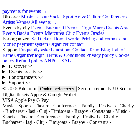
payments for events →
Discover
Music
Leisure
Social
Sport
Art & Culture
Conferences
Artists
Venues
All events →
Events by city
Events București
Events Târgu Mureș
Events Arad
Events Bacău
Events Miercurea-Ciuc
Events Oradea
For organizers
Sell tickets
How it works
Pricing and commission
Monez payment system
Organizer contact
Support
Frequently asked questions
Contact
Team
Blog
Hall of
Fame
Organizer login
Terms & Conditions
Privacy policy
Cookie
policy
Refund policy
ANPC · SAL
Discover
Events by city
For organizers
Support
© 2026 Biletin.ro
Secure payments
3D Secure
Cookie preferences
Digital tickets
Apple & Google Wallet
VISA
Apple Pay
G
Pay
Music · Sports · Theatre · Conferences · Family · Festivals · Charity
· Bucharest · Iași · Cluj · Timișoara · Brașov · Constanța ·
Music ·
Sports · Theatre · Conferences · Family · Festivals · Charity ·
Bucharest · Iași · Cluj · Timișoara · Brașov · Constanța ·