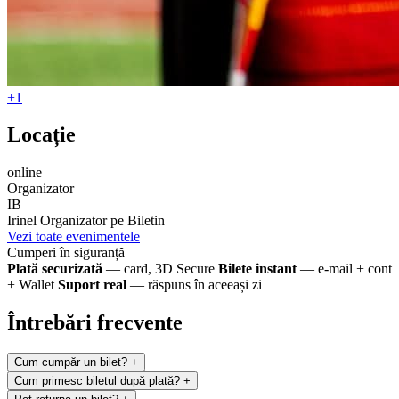
+1
Locație
online
Organizator
IB
Irinel
Organizator pe Biletin
Vezi toate evenimentele
Cumperi în siguranță
Plată securizată
— card, 3D Secure
Bilete instant
— e-mail + cont
+ Wallet
Suport real
— răspuns în aceeași zi
Întrebări frecvente
Cum cumpăr un bilet?
+
Cum primesc biletul după plată?
+