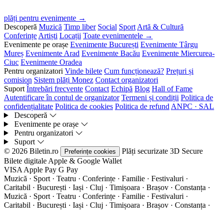
plăți pentru evenimente →
Descoperă
Muzică
Timp liber
Social
Sport
Artă & Cultură
Conferințe
Artiști
Locații
Toate evenimentele →
Evenimente pe orașe
Evenimente București
Evenimente Târgu
Mureș
Evenimente Arad
Evenimente Bacău
Evenimente Miercurea-
Ciuc
Evenimente Oradea
Pentru organizatori
Vinde bilete
Cum funcționează?
Prețuri și
comision
Sistem plăți Monez
Contact organizatori
Suport
Întrebări frecvente
Contact
Echipă
Blog
Hall of Fame
Autentificare în contul de organizator
Termeni și condiții
Politica de
confidențialitate
Politica de cookies
Politica de refund
ANPC · SAL
Descoperă
Evenimente pe orașe
Pentru organizatori
Suport
© 2026 Biletin.ro
Plăți securizate
3D Secure
Preferințe cookies
Bilete digitale
Apple & Google Wallet
VISA
Apple Pay
G
Pay
Muzică · Sport · Teatru · Conferințe · Familie · Festivaluri ·
Caritabil · București · Iași · Cluj · Timișoara · Brașov · Constanța ·
Muzică · Sport · Teatru · Conferințe · Familie · Festivaluri ·
Caritabil · București · Iași · Cluj · Timișoara · Brașov · Constanța ·