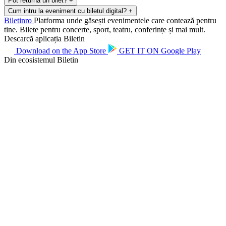
Pot returna un bilet?
+
Cum intru la eveniment cu biletul digital?
+
Biletin
ro
Platforma unde găsești evenimentele care contează pentru
tine. Bilete pentru concerte, sport, teatru, conferințe și mai mult.
Descarcă aplicația Biletin
Download on the
App Store
GET IT ON
Google Play
Din ecosistemul Biletin