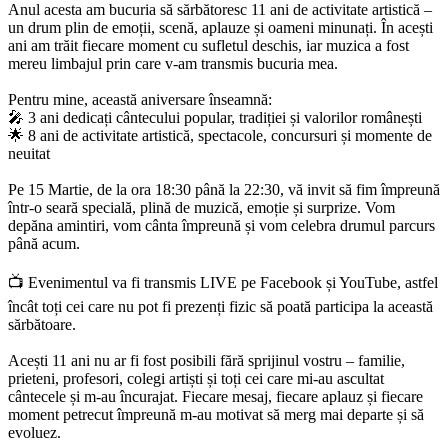
Anul acesta am bucuria să sărbătoresc 11 ani de activitate artistică –
un drum plin de emoții, scenă, aplauze și oameni minunați. În acești
ani am trăit fiecare moment cu sufletul deschis, iar muzica a fost
mereu limbajul prin care v-am transmis bucuria mea.
Pentru mine, această aniversare înseamnă:
🎤 3 ani dedicați cântecului popular, tradiției și valorilor românești
🌟 8 ani de activitate artistică, spectacole, concursuri și momente de
neuitat
Pe 15 Martie, de la ora 18:30 până la 22:30, vă invit să fim împreună
într-o seară specială, plină de muzică, emoție și surprize. Vom
depăna amintiri, vom cânta împreună și vom celebra drumul parcurs
până acum.
📺 Evenimentul va fi transmis LIVE pe Facebook și YouTube, astfel
încât toți cei care nu pot fi prezenți fizic să poată participa la această
sărbătoare.
Acești 11 ani nu ar fi fost posibili fără sprijinul vostru – familie,
prieteni, profesori, colegi artiști și toți cei care mi-au ascultat
cântecele și m-au încurajat. Fiecare mesaj, fiecare aplauz și fiecare
moment petrecut împreună m-au motivat să merg mai departe și să
evoluez.