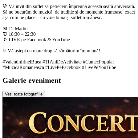
💛 Vă invit din suflet să petrecem împreună această seară aniversară.
Să ne bucurăm de muzică, de tradiție și de momente frumoase, exact
așa cum ne place – cu voie bună și suflet românesc.
📅 15 Martie
⏰ 18:30 – 22:30
📡 LIVE pe Facebook & YouTube
✨ Vă aștept cu mare drag să sărbătorim împreună!
#ValentinIrinelBuea #11AniDeActivitate #CantecPopular
#MuzicaRomaneasca #LivePeFacebook #LivePeYouTube
Galerie eveniment
Vezi toate fotografiile