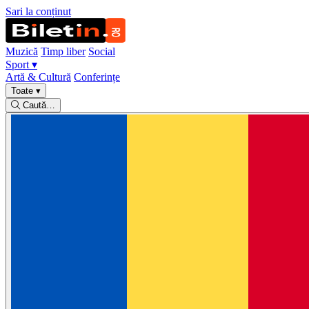
Sari la conținut
Muzică
Timp liber
Social
Sport
▾
Artă & Cultură
Conferințe
Toate
▾
Caută…