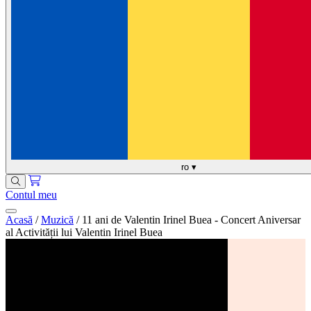
ro
▾
Contul meu
Acasă
/
Muzică
/
11 ani de Valentin Irinel Buea - Concert Aniversar
al Activității lui Valentin Irinel Buea