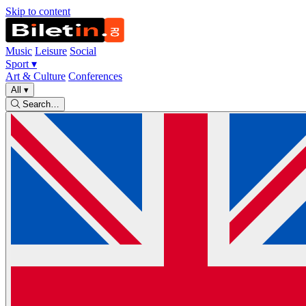
Skip to content
Music
Leisure
Social
Sport
▾
Art & Culture
Conferences
All
▾
Search…