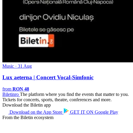
Music · 31 Aug
Lux aeterna | Concert Vocal-Simfonic
from
RON 48
Biletin
ro
The platform where you find the events that matter to you.
Tickets for concerts, sports, theatre, conferences and more.
Download the Biletin app
Download on the
App Store
GET IT ON
Google Play
From the Biletin ecosystem