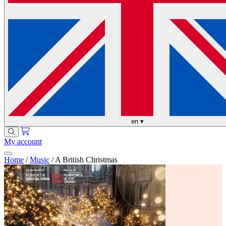
en
▾
My account
Home
/
Music
/
A British Christmas