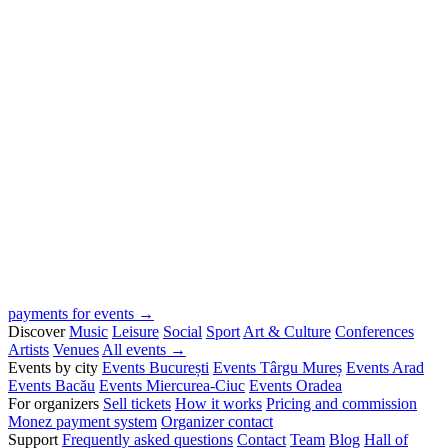
payments for events →
Discover
Music
Leisure
Social
Sport
Art & Culture
Conferences
Artists
Venues
All events →
Events by city
Events București
Events Târgu Mureș
Events Arad
Events Bacău
Events Miercurea-Ciuc
Events Oradea
For organizers
Sell tickets
How it works
Pricing and commission
Monez payment system
Organizer contact
Support
Frequently asked questions
Contact
Team
Blog
Hall of