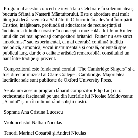
Programul acestui concert ne invită la o Celebrare în solemnitatea și
bucuria Sfântă a Nașterii Mântuitorului. Este o abordare mai mult
liturgică decât scenică a Sărbătorii. O bucurie în adevărul Întrupării
Cristice, înălțătoare, profundă și aducătoare de recunoștință și
închinare a inimilor noastre în concepția muzicală a lui John Rutter,
unul din cei mai apreciați compozitori britanici. Rutter nu este strict
„modernist” sau experimental, ci mai degrabă continuă tradiţia
melodică, armonică, vocal-instrumentală și corală, orientată spre
publicul larg, dar de o calitate artistică remarcabilă, constituind un
liant între tradiţie şi prezent.
Compozitorul este fondatorul corului "The Cambridge Singers" și a
fost director muzical al Clare College - Cambridge. Majoritatea
lucrărilor sale sunt publicate de Oxford University Press.
Se alătură acestui program tânărul compozitor Filip Liuț cu o
orchestrație fascinantă pe una din lucrările lui Nicolae Moldoveanu:
„Staulul“ și nu în ultimul rând soliștii noștri:
Soprana Ana Cristina Lucescu
Violoncelistul Nathan Niculaș
Tenorii Marinel Coșarbă și Andrei Niculaș