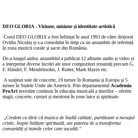
DEO GLORIA - Viziune, misiune și identitate artistică
Corul DEO GLORIA
a fost înființat în anul 1993 de către dirijorul
Ovidiu Niculaș și s-a consolidat în timp ca un ansamblu de referință
în zona muzicii corale și sacre din România.
De-a lungul anilor, ansamblul a publicat 12 albume audio și video și
a interpretat diverse lucrări ale unor compozitori renumiți precum G.
F. Händel, F. Mendelssohn, J. Rutter, Mark Hayes etc.
A susținut sute de concerte, 19 turnee în Romania și Europa și 5
turnee în Statele Unite ale Americii. Prin departamentul
Academia
ProArt
investim continuu în educația muzicală a tinerilor – oferim
stagii, concerte, cursuri și mentorat în zone laice și spirituale.
„
Credem cu tărie că muzica de înaltă calitate, purtătoare a mesajul
cristic, înspre înălțare spirituală, are puterea de a transforma
comunități și inimile celor care ascultă.“