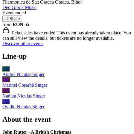
Filarmonica de Stat Oradea
Oradea, Bihor
Deo Gloria Music
Event ended
Share
from
RON 55
Ticket sales have ended
This event has already taken place. You
can still view the details, but tickets are no longer available.
Discover other events
Line-up
AN
Andrei Niculaș
Singer
MC
Marinel Coșarbă
Singer
NN
Nathan Niculaș
Singer
ON
Ovidiu Niculaș
Singer
About the event
John Rutter - A British Christmas