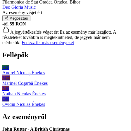
Filarmonica de Stat Oradea
Oradea, Bihor
Deo Gloria Music
Az esemény véget ért
Megosztás
-tól
55 RON
A jegyértékesítés véget ért
Ez az esemény már lezajlott. A
részleteket továbbra is megtekintheted, de jegyek már nem
elérhetők.
Fedezz fel más eseményeket
Fellépők
AN
Andrei Niculaș
Énekes
MC
Marinel Coșarbă
Énekes
NN
Nathan Niculaș
Énekes
ON
Ovidiu Niculaș
Énekes
Az eseményről
John Rutter - A British Christmas