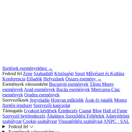
fizetések eseményekhez →
Fedezd fel
Zene
Szabadidő
Közösségi
Sport
Művészet és Kultúra
Konferencia
Előadók
Helyszínek
Összes esemény →
Események városonként
București események
Târgu Mureș
események
Arad események
Bacău események
Miercurea-Ciuc
események
Oradea események
Szervezőknek
Jegyeladás
Hogyan működik
Árak és jutalék
Monez
fizetési rendszer
Szervezői kapcsolat
Támogatás
Gyakori kérdések
Érintkezés
Csapat
Blog
Hall of Fame
Szervező bejelentkezés
Általános Szerződési Feltételek
Adatvédelmi
szabályzat
Cookie-szabályzat
Visszatérítési szabályzat
ANPC · SAL
Fedezd fel
Események városonként