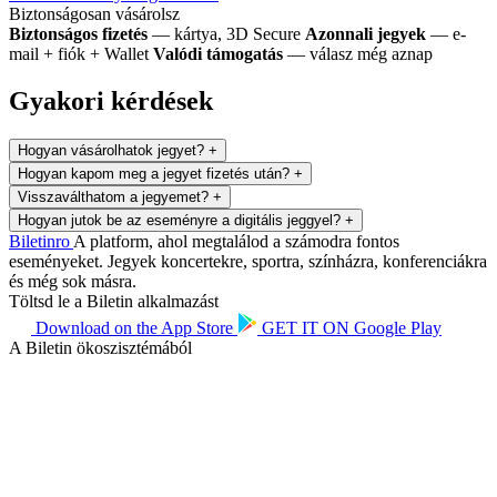
Biztonságosan vásárolsz
Biztonságos fizetés
— kártya, 3D Secure
Azonnali jegyek
— e-
mail + fiók + Wallet
Valódi támogatás
— válasz még aznap
Gyakori kérdések
Hogyan vásárolhatok jegyet?
+
Hogyan kapom meg a jegyet fizetés után?
+
Visszaválthatom a jegyemet?
+
Hogyan jutok be az eseményre a digitális jeggyel?
+
Biletin
ro
A platform, ahol megtalálod a számodra fontos
eseményeket. Jegyek koncertekre, sportra, színházra, konferenciákra
és még sok másra.
Töltsd le a Biletin alkalmazást
Download on the
App Store
GET IT ON
Google Play
A Biletin ökoszisztémából