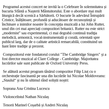
Programul acestui concert ne invită la o Celebrare în solemnitatea și
bucuria Sfântă a Nașterii Mântuitorului. Este o abordare mai mult
liturgică decât scenică a Sărbătorii. O bucurie în adevărul Întrupării
Cristice, înălțătoare, profundă și aducătoare de recunoștință și
închinare a inimilor noastre în concepția muzicală a lui John Rutter,
unul din cei mai apreciați compozitori britanici. Rutter nu este strict
„modernist” sau experimental, ci mai degrabă continuă tradiţia
melodică, armonică, vocal-instrumentală și corală, orientată spre
publicul larg, dar de o calitate artistică remarcabilă, constituind un
liant între tradiţie şi prezent.
Compozitorul este fondatorul corului "The Cambridge Singers" și a
fost director muzical al Clare College - Cambridge. Majoritatea
lucrărilor sale sunt publicate de Oxford University Press.
Se alătură acestui program tânărul compozitor Filip Liuț cu o
orchestrație fascinantă pe una din lucrările lui Nicolae Moldoveanu:
„Staulul“ și nu în ultimul rând soliștii noștri:
Soprana Ana Cristina Lucescu
Violoncelistul Nathan Niculaș
Tenorii Marinel Coșarbă și Andrei Niculaș