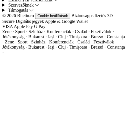
Szervezőknek
Támogatás
© 2026 Biletin.ro
Biztonságos fizetés
3D
Cookie-beállítások
Secure
Digitális jegyek
Apple & Google Wallet
VISA
Apple Pay
G
Pay
Zene · Sport · Színház · Konferenciák · Család · Fesztiválok ·
Jótékonyság · Bukarest · Iași · Cluj · Timișoara · Brassó · Constanța
·
Zene · Sport · Színház · Konferenciák · Család · Fesztiválok ·
Jótékonyság · Bukarest · Iași · Cluj · Timișoara · Brassó · Constanța
·