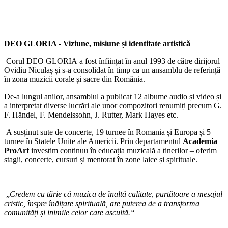
DEO GLORIA - Viziune, misiune și identitate artistică
Corul DEO GLORIA
a fost înființat în anul 1993 de către dirijorul
Ovidiu Niculaș și s-a consolidat în timp ca un ansamblu de referință
în zona muzicii corale și sacre din România.
De-a lungul anilor, ansamblul a publicat 12 albume audio și video și
a interpretat diverse lucrări ale unor compozitori renumiți precum G.
F. Händel, F. Mendelssohn, J. Rutter, Mark Hayes etc.
A susținut sute de concerte, 19 turnee în Romania și Europa și 5
turnee în Statele Unite ale Americii. Prin departamentul
Academia
ProArt
investim continuu în educația muzicală a tinerilor – oferim
stagii, concerte, cursuri și mentorat în zone laice și spirituale.
„
Credem cu tărie că muzica de înaltă calitate, purtătoare a mesajul
cristic, înspre înălțare spirituală, are puterea de a transforma
comunități și inimile celor care ascultă.“