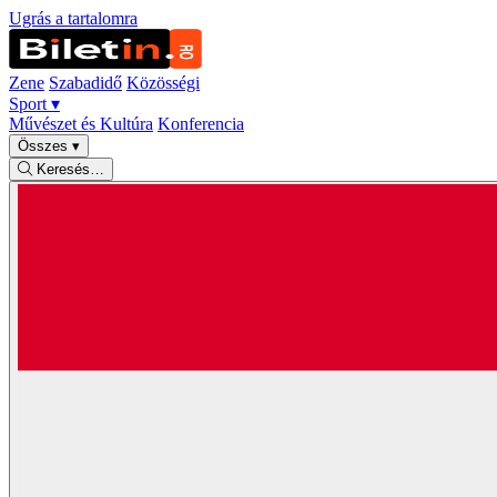
Ugrás a tartalomra
Zene
Szabadidő
Közösségi
Sport
▾
Művészet és Kultúra
Konferencia
Összes
▾
Keresés…