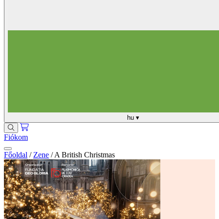
hu
▾
Fiókom
Főoldal
/
Zene
/
A British Christmas