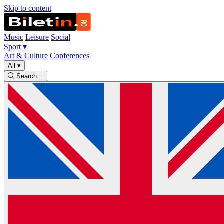
Skip to content
Music
Leisure
Social
Sport
▾
Art & Culture
Conferences
All
▾
Search…