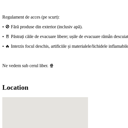
Regulament de acces (pe scurt):
• 🚫 Fără produse din exterior (inclusiv apă).
• 🚪 Păstrați căile de evacuare libere; ușile de evacuare rămân descuia
• 🔥 Interzis focul deschis, artificiile și materialele/lichidele inflamab
Ne vedem sub cerul liber. 🍿
Location