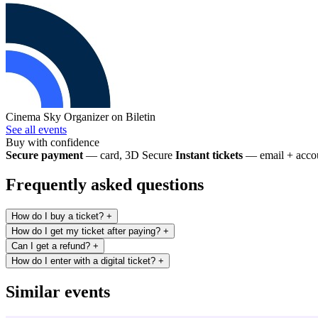
Cinema Sky
Organizer on Biletin
See all events
Buy with confidence
Secure payment
— card, 3D Secure
Instant tickets
— email + accou
Frequently asked questions
How do I buy a ticket?
+
How do I get my ticket after paying?
+
Can I get a refund?
+
How do I enter with a digital ticket?
+
Similar events