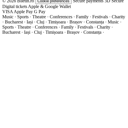
© 2026 Biletin.ro
Secure payments
3D Secure
Cookie preferences
Digital tickets
Apple & Google Wallet
VISA
Apple Pay
G
Pay
Music · Sports · Theatre · Conferences · Family · Festivals · Charity
· Bucharest · Iași · Cluj · Timișoara · Brașov · Constanța ·
Music ·
Sports · Theatre · Conferences · Family · Festivals · Charity ·
Bucharest · Iași · Cluj · Timișoara · Brașov · Constanța ·