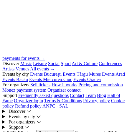
payments for events →
Discover
Music
Leisure
Social
Sport
Art & Culture
Conferences
Artists
Venues
All events →
Events by city
Events București
Events Târgu Mureș
Events Arad
Events Bacău
Events Miercurea-Ciuc
Events Oradea
For organizers
Sell tickets
How it works
Pricing and commission
Monez payment system
Organizer contact
Support
Frequently asked questions
Contact
Team
Blog
Hall of
Fame
Organizer login
Terms & Conditions
Privacy policy
Cookie
policy
Refund policy
ANPC · SAL
Discover
Events by city
For organizers
Support