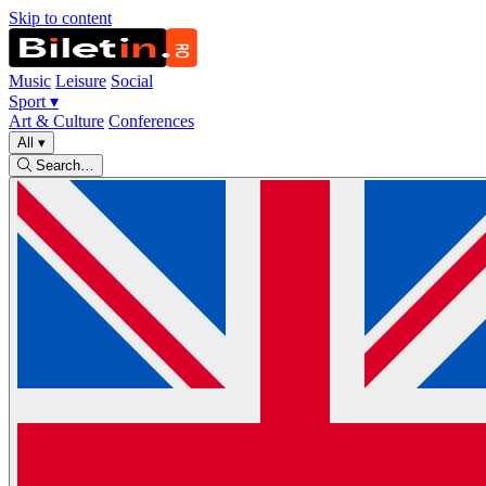
Skip to content
Music
Leisure
Social
Sport
▾
Art & Culture
Conferences
All
▾
Search…