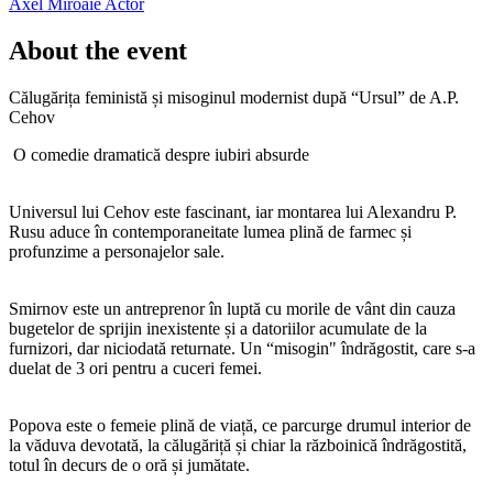
Axel Miroaie
Actor
About the event
Călugărița feministă și misoginul modernist după “Ursul” de A.P.
Cehov
O comedie dramatică despre iubiri absurde
Universul lui Cehov este fascinant, iar montarea lui Alexandru P.
Rusu aduce în contemporaneitate lumea plină de farmec și
profunzime a personajelor sale.
Smirnov este un antreprenor în luptă cu morile de vânt din cauza
bugetelor de sprijin inexistente și a datoriilor acumulate de la
furnizori, dar niciodată returnate. Un “misogin" îndrăgostit, care s-a
duelat de 3 ori pentru a cuceri femei.
Popova este o femeie plină de viață, ce parcurge drumul interior de
la văduva devotată, la călugăriță și chiar la războinică îndrăgostită,
totul în decurs de o oră și jumătate.