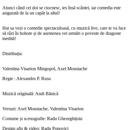
Atunci când cei doi se ciocnesc, ies însă scântei, iar comedia este
asigurată de la un capăt la altul!
Hai sa vezi o comedie spectaculoasă, cu muzică live, care te va face
să râzi în hohote și de asemenea vei urmări o poveste de dragoste
inedită!
Distribuția:
Valentina Visarion Mingopol, Axel Moustache
Regie : Alexandru P. Rusu
Muzică originală: Andi Bănică
Versuri: Axel Moustache, Valentina Visarion
Costume și scenografie: Radu Gheorghițoiu
Design afiș & video: Radu Popovici