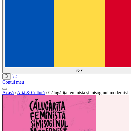
ro
▾
Contul meu
Acasă
/
Artă & Cultură
/
Călugărița feminista și misoginul modernist