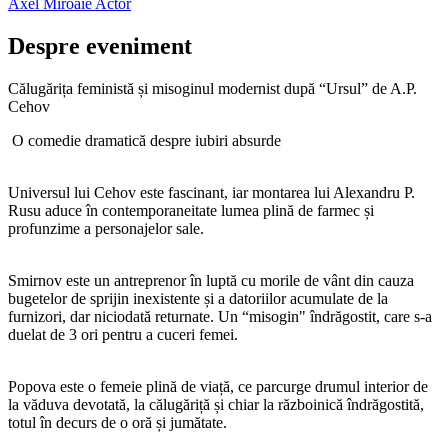
Axel Miroaie
Actor
Despre eveniment
Călugărița feministă și misoginul modernist după “Ursul” de A.P.
Cehov
O comedie dramatică despre iubiri absurde
Universul lui Cehov este fascinant, iar montarea lui Alexandru P.
Rusu aduce în contemporaneitate lumea plină de farmec și
profunzime a personajelor sale.
Smirnov este un antreprenor în luptă cu morile de vânt din cauza
bugetelor de sprijin inexistente și a datoriilor acumulate de la
furnizori, dar niciodată returnate. Un “misogin" îndrăgostit, care s-a
duelat de 3 ori pentru a cuceri femei.
Popova este o femeie plină de viață, ce parcurge drumul interior de
la văduva devotată, la călugăriță și chiar la războinică îndrăgostită,
totul în decurs de o oră și jumătate.