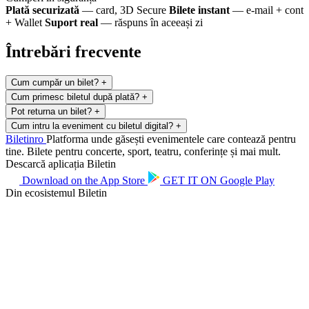
Plată securizată
— card, 3D Secure
Bilete instant
— e-mail + cont
+ Wallet
Suport real
— răspuns în aceeași zi
Întrebări frecvente
Cum cumpăr un bilet?
+
Cum primesc biletul după plată?
+
Pot returna un bilet?
+
Cum intru la eveniment cu biletul digital?
+
Biletin
ro
Platforma unde găsești evenimentele care contează pentru
tine. Bilete pentru concerte, sport, teatru, conferințe și mai mult.
Descarcă aplicația Biletin
Download on the
App Store
GET IT ON
Google Play
Din ecosistemul Biletin