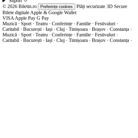
Suport
© 2026 Biletin.ro
Plăți securizate
3D Secure
Preferințe cookies
Bilete digitale
Apple & Google Wallet
VISA
Apple Pay
G
Pay
Muzică · Sport · Teatru · Conferințe · Familie · Festivaluri ·
Caritabil · București · Iași · Cluj · Timișoara · Brașov · Constanța ·
Muzică · Sport · Teatru · Conferințe · Familie · Festivaluri ·
Caritabil · București · Iași · Cluj · Timișoara · Brașov · Constanța ·