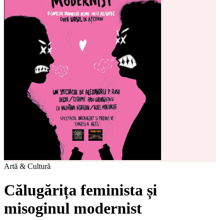
Artă & Cultură
Călugărița feminista și
misoginul modernist