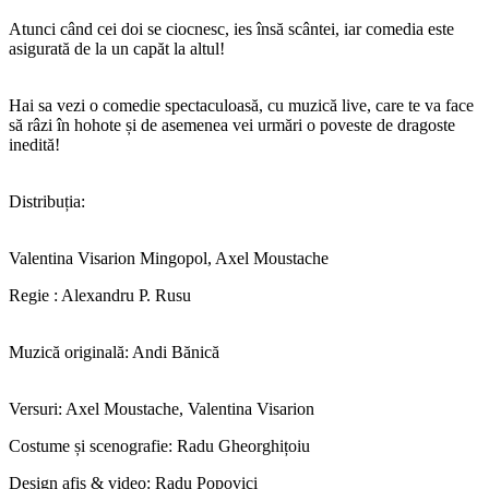
Atunci când cei doi se ciocnesc, ies însă scântei, iar comedia este
asigurată de la un capăt la altul!
Hai sa vezi o comedie spectaculoasă, cu muzică live, care te va face
să râzi în hohote și de asemenea vei urmări o poveste de dragoste
inedită!
Distribuția:
Valentina Visarion Mingopol, Axel Moustache
Regie : Alexandru P. Rusu
Muzică originală: Andi Bănică
Versuri: Axel Moustache, Valentina Visarion
Costume și scenografie: Radu Gheorghițoiu
Design afiș & video: Radu Popovici