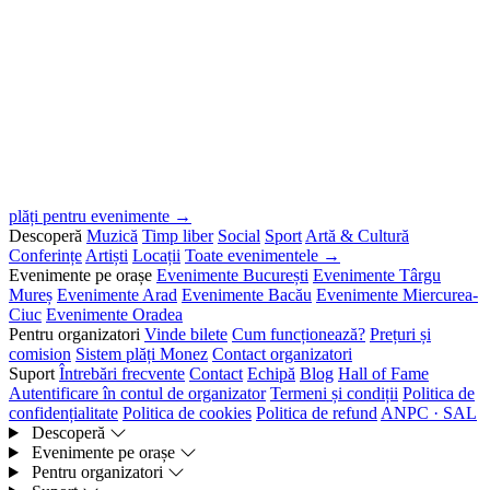
plăți pentru evenimente →
Descoperă
Muzică
Timp liber
Social
Sport
Artă & Cultură
Conferințe
Artiști
Locații
Toate evenimentele →
Evenimente pe orașe
Evenimente București
Evenimente Târgu
Mureș
Evenimente Arad
Evenimente Bacău
Evenimente Miercurea-
Ciuc
Evenimente Oradea
Pentru organizatori
Vinde bilete
Cum funcționează?
Prețuri și
comision
Sistem plăți Monez
Contact organizatori
Suport
Întrebări frecvente
Contact
Echipă
Blog
Hall of Fame
Autentificare în contul de organizator
Termeni și condiții
Politica de
confidențialitate
Politica de cookies
Politica de refund
ANPC · SAL
Descoperă
Evenimente pe orașe
Pentru organizatori