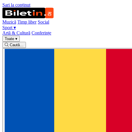
Sari la conținut
Muzică
Timp liber
Social
Sport
▾
Artă & Cultură
Conferințe
Toate
▾
Caută…