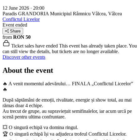
12 June 2026 · 20:00
Paradis GRANDORIA
Municipiul Râmnicu Vâlcea, Vâlcea
Conflictul Liceelor
Event ended
Share
from
RON 50
Ticket sales have ended
This event has already taken place. You
can still view the details, but tickets are no longer available.
Discover other events
About the event
🔥 A venit momentul adevărului… FINALA „Conflictul Liceelor”
🔥
După săptămâni de emoții, rivalitate, energie și show total, au mai
rămas doar 4 echipe.
Au trecut de grupe, au supraviețuit semifinalelor, iar acum urcă pe
scenă pentru ultima confruntare.
💥 O singură echipă va domina ringul.
🏆 O singură echipă își va adjudeca trofeul Conflictul Liceelor.