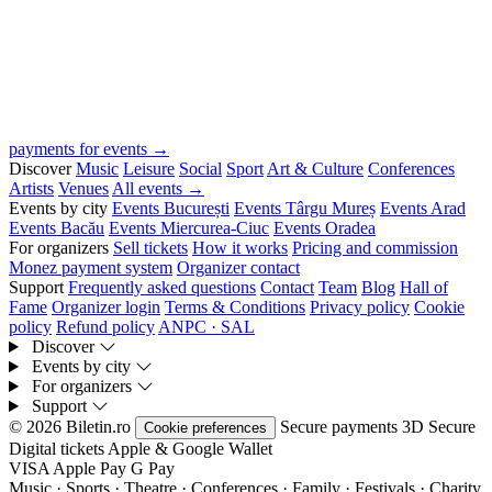
payments for events →
Discover
Music
Leisure
Social
Sport
Art & Culture
Conferences
Artists
Venues
All events →
Events by city
Events București
Events Târgu Mureș
Events Arad
Events Bacău
Events Miercurea-Ciuc
Events Oradea
For organizers
Sell tickets
How it works
Pricing and commission
Monez payment system
Organizer contact
Support
Frequently asked questions
Contact
Team
Blog
Hall of
Fame
Organizer login
Terms & Conditions
Privacy policy
Cookie
policy
Refund policy
ANPC · SAL
Discover
Events by city
For organizers
Support
© 2026 Biletin.ro
Secure payments
3D Secure
Cookie preferences
Digital tickets
Apple & Google Wallet
VISA
Apple Pay
G
Pay
Music · Sports · Theatre · Conferences · Family · Festivals · Charity