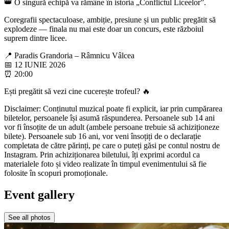
👑 O singură echipă va rămâne în istoria „Conflictul Liceelor”.
Coregrafii spectaculoase, ambiție, presiune și un public pregătit să
explodeze — finala nu mai este doar un concurs, este războiul
suprem dintre licee.
📍 Paradis Grandoria – Râmnicu Vâlcea
📅 12 IUNIE 2026
⏰ 20:00
Ești pregătit să vezi cine cucerește trofeul? 🔥
Disclaimer: Conținutul muzical poate fi explicit, iar prin cumpărarea
biletelor, persoanele își asumă răspunderea. Persoanele sub 14 ani
vor fi însoțite de un adult (ambele persoane trebuie să achiziționeze
bilete). Persoanele sub 16 ani, vor veni însoțiți de o declarație
completata de către părinți, pe care o puteți găsi pe contul nostru de
Instagram. Prin achiziționarea biletului, îți exprimi acordul ca
materialele foto și video realizate în timpul evenimentului să fie
folosite în scopuri promoționale.
Event gallery
See all photos