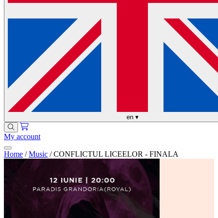
en
▾
My account
Home
/
Music
/
CONFLICTUL LICEELOR - FINALA