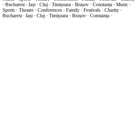
· Bucharest · Iași · Cluj · Timișoara · Brașov · Constanța ·
Music ·
Sports · Theatre · Conferences · Family · Festivals · Charity ·
Bucharest · Iași · Cluj · Timișoara · Brașov · Constanța ·