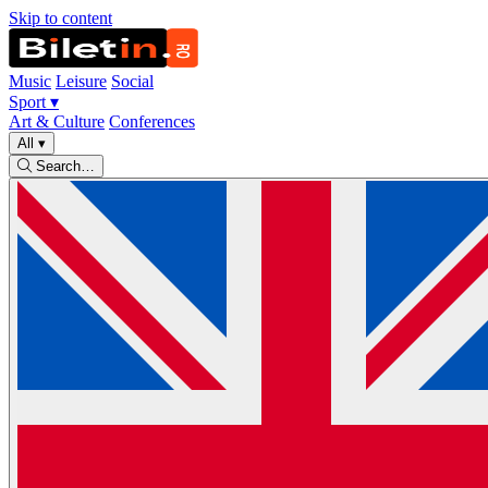
Skip to content
Music
Leisure
Social
Sport
▾
Art & Culture
Conferences
All
▾
Search…