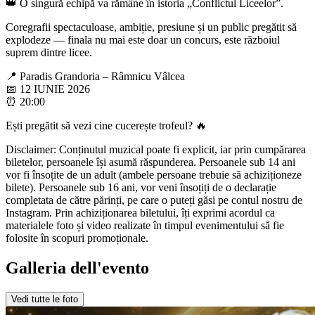
👑 O singură echipă va rămâne în istoria „Conflictul Liceelor”.
Coregrafii spectaculoase, ambiție, presiune și un public pregătit să
explodeze — finala nu mai este doar un concurs, este războiul
suprem dintre licee.
📍 Paradis Grandoria – Râmnicu Vâlcea
📅 12 IUNIE 2026
⏰ 20:00
Ești pregătit să vezi cine cucerește trofeul? 🔥
Disclaimer: Conținutul muzical poate fi explicit, iar prin cumpărarea
biletelor, persoanele își asumă răspunderea. Persoanele sub 14 ani
vor fi însoțite de un adult (ambele persoane trebuie să achiziționeze
bilete). Persoanele sub 16 ani, vor veni însoțiți de o declarație
completata de către părinți, pe care o puteți găsi pe contul nostru de
Instagram. Prin achiziționarea biletului, îți exprimi acordul ca
materialele foto și video realizate în timpul evenimentului să fie
folosite în scopuri promoționale.
Galleria dell'evento
Vedi tutte le foto