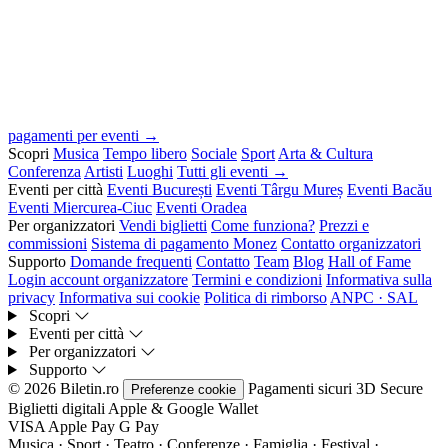
pagamenti per eventi →
Scopri
Musica
Tempo libero
Sociale
Sport
Arta & Cultura
Conferenza
Artisti
Luoghi
Tutti gli eventi →
Eventi per città
Eventi București
Eventi Târgu Mureș
Eventi Bacău
Eventi Miercurea-Ciuc
Eventi Oradea
Per organizzatori
Vendi biglietti
Come funziona?
Prezzi e
commissioni
Sistema di pagamento Monez
Contatto organizzatori
Supporto
Domande frequenti
Contatto
Team
Blog
Hall of Fame
Login account organizzatore
Termini e condizioni
Informativa sulla
privacy
Informativa sui cookie
Politica di rimborso
ANPC · SAL
Scopri
Eventi per città
Per organizzatori
Supporto
© 2026 Biletin.ro
Pagamenti sicuri
3D Secure
Preferenze cookie
Biglietti digitali
Apple & Google Wallet
VISA
Apple Pay
G
Pay
Musica · Sport · Teatro · Conferenze · Famiglia · Festival ·