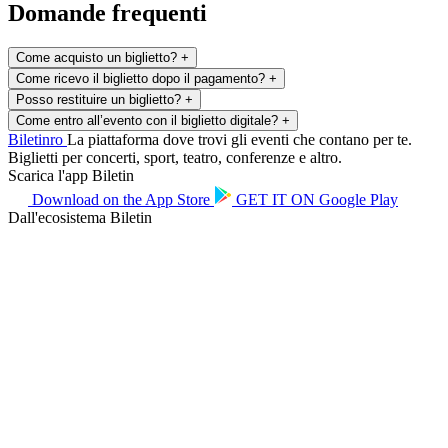
Domande frequenti
Come acquisto un biglietto?
+
Come ricevo il biglietto dopo il pagamento?
+
Posso restituire un biglietto?
+
Come entro all’evento con il biglietto digitale?
+
Biletin
ro
La piattaforma dove trovi gli eventi che contano per te.
Biglietti per concerti, sport, teatro, conferenze e altro.
Scarica l'app Biletin
Download on the
App Store
GET IT ON
Google Play
Dall'ecosistema Biletin