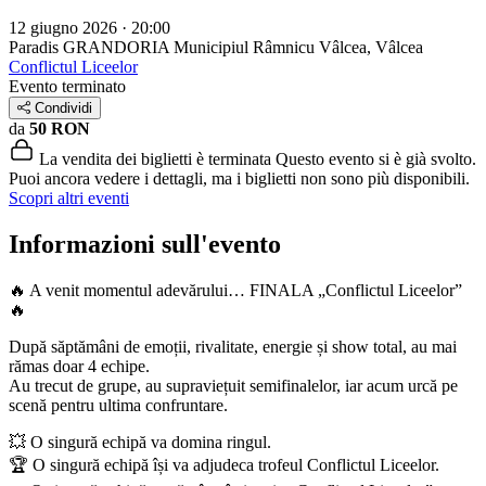
12 giugno 2026 · 20:00
Paradis GRANDORIA
Municipiul Râmnicu Vâlcea, Vâlcea
Conflictul Liceelor
Evento terminato
Condividi
da
50 RON
La vendita dei biglietti è terminata
Questo evento si è già svolto.
Puoi ancora vedere i dettagli, ma i biglietti non sono più disponibili.
Scopri altri eventi
Informazioni sull'evento
🔥 A venit momentul adevărului… FINALA „Conflictul Liceelor”
🔥
După săptămâni de emoții, rivalitate, energie și show total, au mai
rămas doar 4 echipe.
Au trecut de grupe, au supraviețuit semifinalelor, iar acum urcă pe
scenă pentru ultima confruntare.
💥 O singură echipă va domina ringul.
🏆 O singură echipă își va adjudeca trofeul Conflictul Liceelor.