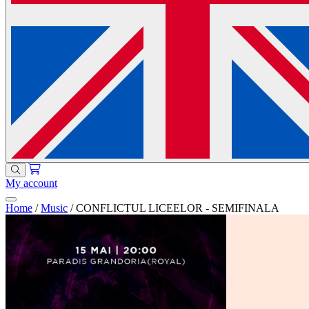
My account
Home
/
Music
/
CONFLICTUL LICEELOR - SEMIFINALA