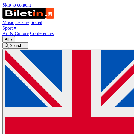
Skip to content
Music
Leisure
Social
Sport
▾
Art & Culture
Conferences
All
▾
Search…