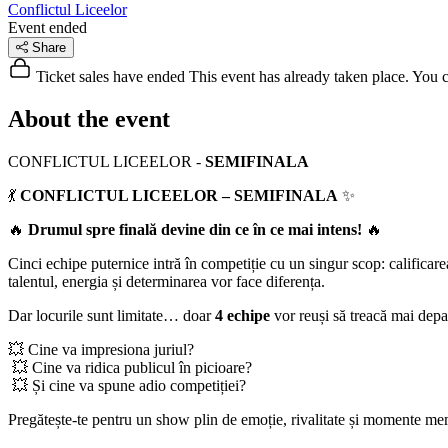
Conflictul Liceelor
Event ended
Share
Ticket sales have ended
This event has already taken place. You can
About the event
CONFLICTUL LICEELOR -
SEMIFINALA
💃
CONFLICTUL LICEELOR – SEMIFINALA
✨
🔥
Drumul spre finală devine din ce în ce mai intens!
🔥
Cinci echipe puternice intră în competiție cu un singur scop: calificare
talentul, energia și determinarea vor face diferența.
Dar locurile sunt limitate… doar
4 echipe
vor reuși să treacă mai depar
💥 Cine va impresiona juriul?
💥 Cine va ridica publicul în picioare?
💥 Și cine va spune adio competiției?
Pregătește-te pentru un show plin de emoție, rivalitate și momente me