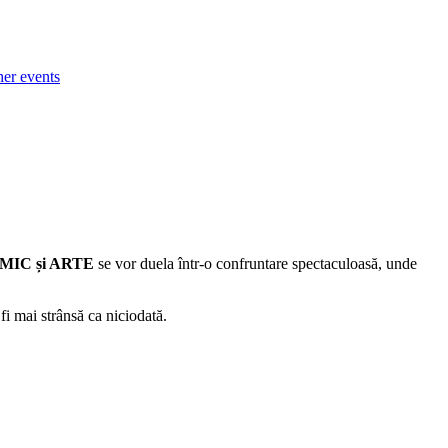
her events
IC și ARTE
se vor duela într-o confruntare spectaculoasă, unde
fi mai strânsă ca niciodată.