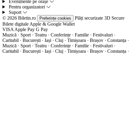
Evenimente pe orașe
Pentru organizatori
Suport
© 2026 Biletin.ro
Plăți securizate
3D Secure
Preferințe cookies
Bilete digitale
Apple & Google Wallet
VISA
Apple Pay
G
Pay
Muzică · Sport · Teatru · Conferințe · Familie · Festivaluri ·
Caritabil · București · Iași · Cluj · Timișoara · Brașov · Constanța ·
Muzică · Sport · Teatru · Conferințe · Familie · Festivaluri ·
Caritabil · București · Iași · Cluj · Timișoara · Brașov · Constanța ·