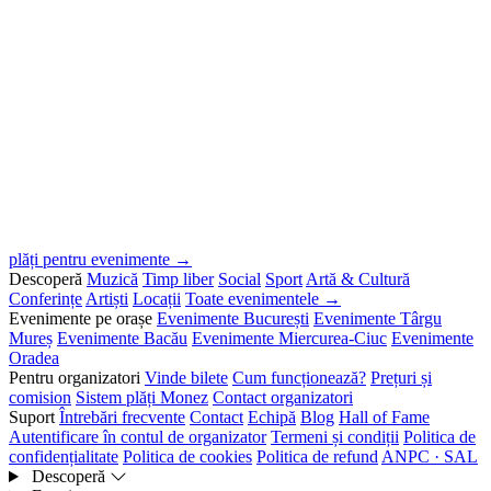
plăți pentru evenimente →
Descoperă
Muzică
Timp liber
Social
Sport
Artă & Cultură
Conferințe
Artiști
Locații
Toate evenimentele →
Evenimente pe orașe
Evenimente București
Evenimente Târgu
Mureș
Evenimente Bacău
Evenimente Miercurea-Ciuc
Evenimente
Oradea
Pentru organizatori
Vinde bilete
Cum funcționează?
Prețuri și
comision
Sistem plăți Monez
Contact organizatori
Suport
Întrebări frecvente
Contact
Echipă
Blog
Hall of Fame
Autentificare în contul de organizator
Termeni și condiții
Politica de
confidențialitate
Politica de cookies
Politica de refund
ANPC · SAL
Descoperă