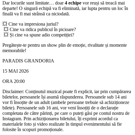
Dar locurile sunt limitate… doar
4 echipe
vor reuși să treacă mai
departe! O singură echipă va fi eliminată, iar lupta pentru un loc în
finală va fi mai strânsă ca niciodată.
💥 Cine va impresiona juriul?
💥 Cine va ridica publicul în picioare?
💥 Și cine va spune adio competiției?
Pregătește-te pentru un show plin de emoție, rivalitate și momente
memorabile!
PARADIS GRANDORIA
15 MAI 2026
ORA 20:00
Disclaimer: Conținutul muzical poate fi explicit, iar prin cumpărarea
biletelor, persoanele își asumă răspunderea. Persoanele sub 14 ani
vor fi însoțite de un adult (ambele persoane trebuie să achiziționeze
bilete). Persoanele sub 16 ani, vor veni însoțiți de o declarație
completata de către părinți, pe care o puteți găsi pe contul nostru de
Instagram. Prin achiziționarea biletului, îți exprimi acordul ca
materialele foto și video realizate în timpul evenimentului să fie
folosite în scopuri promoționale.