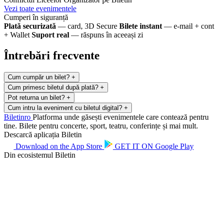
Vezi toate evenimentele
Cumperi în siguranță
Plată securizată
— card, 3D Secure
Bilete instant
— e-mail + cont
+ Wallet
Suport real
— răspuns în aceeași zi
Întrebări frecvente
Cum cumpăr un bilet?
+
Cum primesc biletul după plată?
+
Pot returna un bilet?
+
Cum intru la eveniment cu biletul digital?
+
Biletin
ro
Platforma unde găsești evenimentele care contează pentru
tine. Bilete pentru concerte, sport, teatru, conferințe și mai mult.
Descarcă aplicația Biletin
Download on the
App Store
GET IT ON
Google Play
Din ecosistemul Biletin