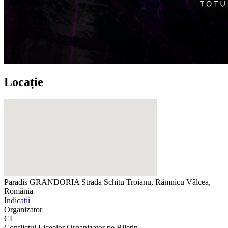
Locație
Paradis GRANDORIA
Strada Schitu Troianu, Râmnicu Vâlcea,
România
Indicații
Organizator
CL
Conflictul Liceelor
Organizator pe Biletin