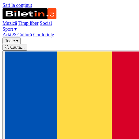
Sari la conținut
Muzică
Timp liber
Social
Sport
▾
Artă & Cultură
Conferințe
Toate
▾
Caută…