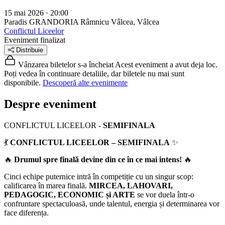
15 mai 2026 · 20:00
Paradis GRANDORIA
Râmnicu Vâlcea, Vâlcea
Conflictul Liceelor
Eveniment finalizat
Distribuie
Vânzarea biletelor s-a încheiat
Acest eveniment a avut deja loc.
Poți vedea în continuare detaliile, dar biletele nu mai sunt
disponibile.
Descoperă alte evenimente
Despre eveniment
CONFLICTUL LICEELOR -
SEMIFINALA
💃
CONFLICTUL LICEELOR – SEMIFINALA
✨
🔥
Drumul spre finală devine din ce în ce mai intens!
🔥
Cinci echipe puternice intră în competiție cu un singur scop:
calificarea în marea finală.
MIRCEA, LAHOVARI,
PEDAGOGIC, ECONOMIC și ARTE
se vor duela într-o
confruntare spectaculoasă, unde talentul, energia și determinarea vor
face diferența.