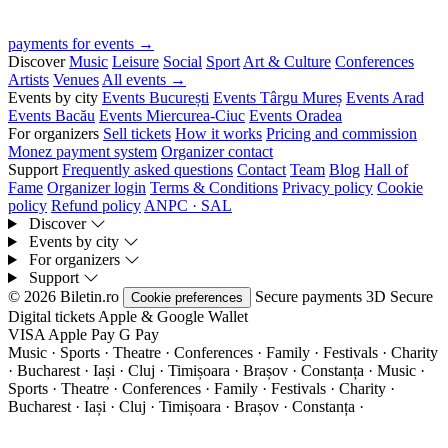
payments for events →
Discover
Music
Leisure
Social
Sport
Art & Culture
Conferences
Artists
Venues
All events →
Events by city
Events București
Events Târgu Mureș
Events Arad
Events Bacău
Events Miercurea-Ciuc
Events Oradea
For organizers
Sell tickets
How it works
Pricing and commission
Monez payment system
Organizer contact
Support
Frequently asked questions
Contact
Team
Blog
Hall of
Fame
Organizer login
Terms & Conditions
Privacy policy
Cookie
policy
Refund policy
ANPC · SAL
Discover
Events by city
For organizers
Support
© 2026 Biletin.ro
Secure payments
3D Secure
Cookie preferences
Digital tickets
Apple & Google Wallet
VISA
Apple Pay
G
Pay
Music · Sports · Theatre · Conferences · Family · Festivals · Charity
· Bucharest · Iași · Cluj · Timișoara · Brașov · Constanța ·
Music ·
Sports · Theatre · Conferences · Family · Festivals · Charity ·
Bucharest · Iași · Cluj · Timișoara · Brașov · Constanța ·