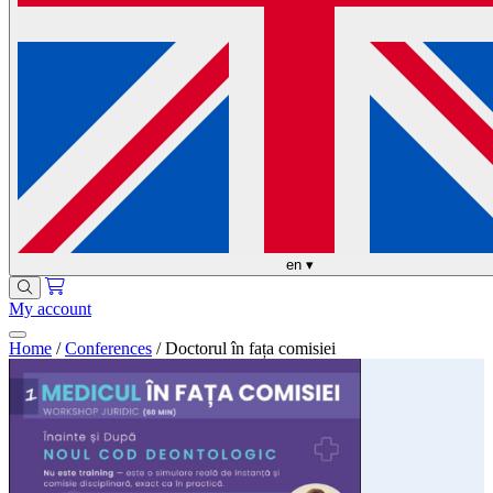
en
▾
My account
Home
/
Conferences
/
Doctorul în fața comisiei