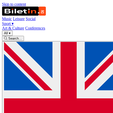
Skip to content
Music
Leisure
Social
Sport
▾
Art & Culture
Conferences
All
▾
Search…