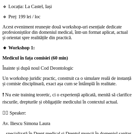
🔹 Locația: La Castel, Iași
🔹 Preț: 199 lei / loc
Acest eveniment reunește două workshop-uri esențiale dedicate
profesioniștilor din domeniul medical, într-un format aplicat, actual
și orientat spre realitățile din practică.
🔹 Workshop 1:
Medicul în fața comisiei (60 min)
Înainte și după noul Cod Deontologic
Un workshop juridic practic, construit ca o simulare reală de instanță
și comisie disciplinară, exact așa cum se întâmplă în realitate.
❗ Nu este training teoretic, ci o experiență aplicată, menită să clarifice
riscurile, drepturile și obligațiile medicului în contextul actual.
👩‍⚖️ Speaker:
Av. Iliescu Simona Laura
– specializată în Drept medical și Dreptul muncii în domeniul sanitar