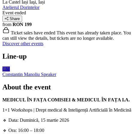
La Castel Iași
Iaşi, Iași
Atelierul Dorintelor
Event ended
Share
from
RON 199
Ticket sales have ended
This event has already taken place. You
can still view the details, but tickets are no longer available.
Discover other events
Line-up
CM
Constantin Manoliu
Speaker
About the event
MEDICUL ÎN FAȚA COMISIEI & MEDICUL ÎN FAȚA I.A.
1+1 Workshops | Drept medical & Inteligență Artificială în Medicină
🔹 Data: Duminică, 15 martie 2026
🔹 Ora: 16:00 – 18:00