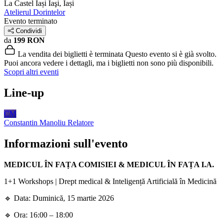
La Castel Iași
Iaşi, Iași
Atelierul Dorintelor
Evento terminato
Condividi
da
199 RON
La vendita dei biglietti è terminata
Questo evento si è già svolto.
Puoi ancora vedere i dettagli, ma i biglietti non sono più disponibili.
Scopri altri eventi
Line-up
CM
Constantin Manoliu
Relatore
Informazioni sull'evento
MEDICUL ÎN FAȚA COMISIEI & MEDICUL ÎN FAȚA I.A.
1+1 Workshops | Drept medical & Inteligență Artificială în Medicină
🔹 Data: Duminică, 15 martie 2026
🔹 Ora: 16:00 – 18:00