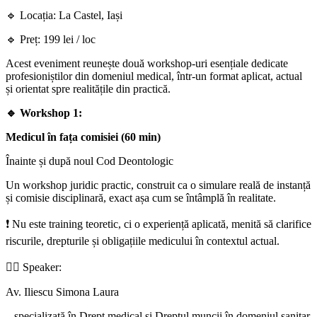
🔹 Locația: La Castel, Iași
🔹 Preț: 199 lei / loc
Acest eveniment reunește două workshop-uri esențiale dedicate
profesioniștilor din domeniul medical, într-un format aplicat, actual
și orientat spre realitățile din practică.
🔹 Workshop 1:
Medicul în fața comisiei (60 min)
Înainte și după noul Cod Deontologic
Un workshop juridic practic, construit ca o simulare reală de instanță
și comisie disciplinară, exact așa cum se întâmplă în realitate.
❗ Nu este training teoretic, ci o experiență aplicată, menită să clarifice
riscurile, drepturile și obligațiile medicului în contextul actual.
👩‍⚖️ Speaker:
Av. Iliescu Simona Laura
– specializată în Drept medical și Dreptul muncii în domeniul sanitar