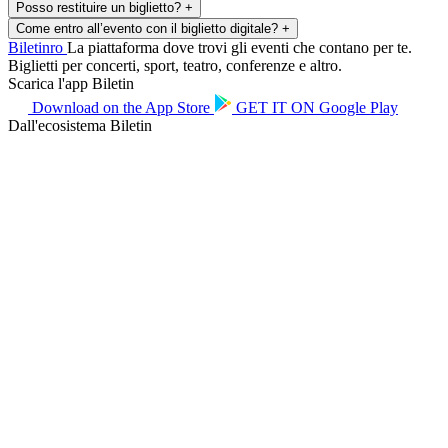
Posso restituire un biglietto?
+
Come entro all’evento con il biglietto digitale?
+
Biletin
ro
La piattaforma dove trovi gli eventi che contano per te.
Biglietti per concerti, sport, teatro, conferenze e altro.
Scarica l'app Biletin
Download on the
App Store
GET IT ON
Google Play
Dall'ecosistema Biletin