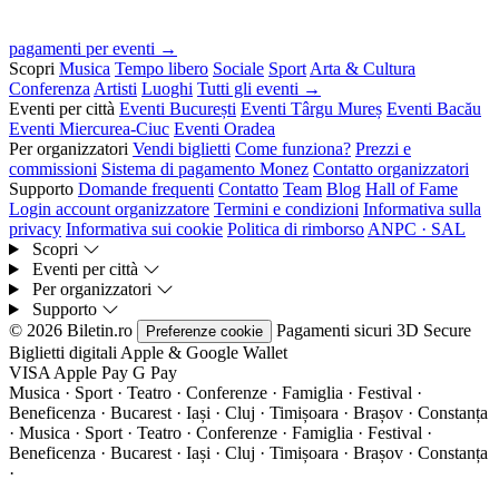
pagamenti per eventi →
Scopri
Musica
Tempo libero
Sociale
Sport
Arta & Cultura
Conferenza
Artisti
Luoghi
Tutti gli eventi →
Eventi per città
Eventi București
Eventi Târgu Mureș
Eventi Bacău
Eventi Miercurea-Ciuc
Eventi Oradea
Per organizzatori
Vendi biglietti
Come funziona?
Prezzi e
commissioni
Sistema di pagamento Monez
Contatto organizzatori
Supporto
Domande frequenti
Contatto
Team
Blog
Hall of Fame
Login account organizzatore
Termini e condizioni
Informativa sulla
privacy
Informativa sui cookie
Politica di rimborso
ANPC · SAL
Scopri
Eventi per città
Per organizzatori
Supporto
© 2026 Biletin.ro
Pagamenti sicuri
3D Secure
Preferenze cookie
Biglietti digitali
Apple & Google Wallet
VISA
Apple Pay
G
Pay
Musica · Sport · Teatro · Conferenze · Famiglia · Festival ·
Beneficenza · Bucarest · Iași · Cluj · Timișoara · Brașov · Constanța
·
Musica · Sport · Teatro · Conferenze · Famiglia · Festival ·
Beneficenza · Bucarest · Iași · Cluj · Timișoara · Brașov · Constanța
·