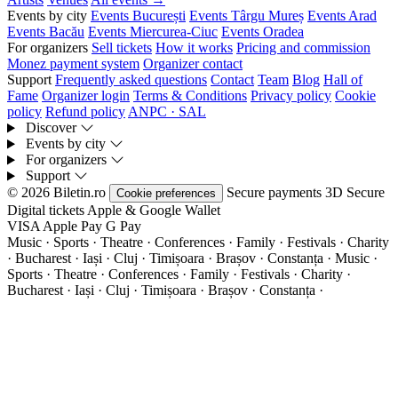
Events by city
Events București
Events Târgu Mureș
Events Arad
Events Bacău
Events Miercurea-Ciuc
Events Oradea
For organizers
Sell tickets
How it works
Pricing and commission
Monez payment system
Organizer contact
Support
Frequently asked questions
Contact
Team
Blog
Hall of
Fame
Organizer login
Terms & Conditions
Privacy policy
Cookie
policy
Refund policy
ANPC · SAL
Discover
Events by city
For organizers
Support
© 2026 Biletin.ro
Secure payments
3D Secure
Cookie preferences
Digital tickets
Apple & Google Wallet
VISA
Apple Pay
G
Pay
Music · Sports · Theatre · Conferences · Family · Festivals · Charity
· Bucharest · Iași · Cluj · Timișoara · Brașov · Constanța ·
Music ·
Sports · Theatre · Conferences · Family · Festivals · Charity ·
Bucharest · Iași · Cluj · Timișoara · Brașov · Constanța ·