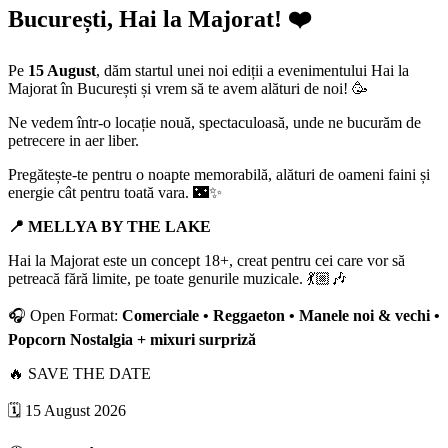
București, Hai la Majorat! ❤️
Pe
15 August
, dăm startul unei noi ediții a evenimentului Hai la
Majorat în București și vrem să te avem alături de noi! 🥳
Ne vedem într-o locație nouă, spectaculoasă, unde ne bucurăm de
petrecere in aer liber.
Pregătește-te pentru o noapte memorabilă, alături de oameni faini și
energie cât pentru toată vara. 🌃✨
📍 MELLYA BY THE LAKE
Hai la Majorat este un concept 18+, creat pentru cei care vor să
petreacă fără limite, pe toate genurile muzicale. 💃🏼🎶
🎧 Open Format:
Comerciale • Reggaeton • Manele noi & vechi •
Popcorn Nostalgia + mixuri surpriză
🔥 SAVE THE DATE
🗓️ 15 August 2026