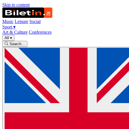
Skip to content
Music
Leisure
Social
Sport
▾
Art & Culture
Conferences
All
▾
Search…