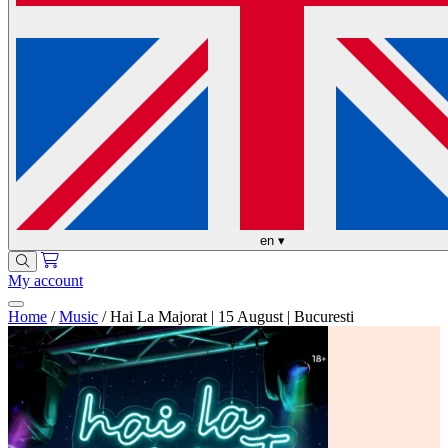
en
▾
My account
Home
/
Music
/
Hai La Majorat | 15 August | Bucuresti