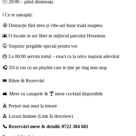
🕙 20:00 – până dimineața
ℹ️ Ce te așteaptă:
🤩 Distracție fără stres și vibe-uri bune toată noaptea
🌆 O locatie in aer liber in mijlocul parcului Herastrau
🤫 Surprize pregătite special pentru voi
🎂 La 00:00 servim tortul – exact ca la orice majorat adevărat
🎧 DJ-ii vin cu un playlist care te ține pe ring non-stop
🎟️ Bilete & Rezervări
🛋️ Mese cu canapele & 🍸 mese cocktail disponibile
🔺 Prețuri mai mari la intrare
🔺 Locuri limitate (Link în descriere)
📞 Rezervări mese & detalii: 0722 384 681