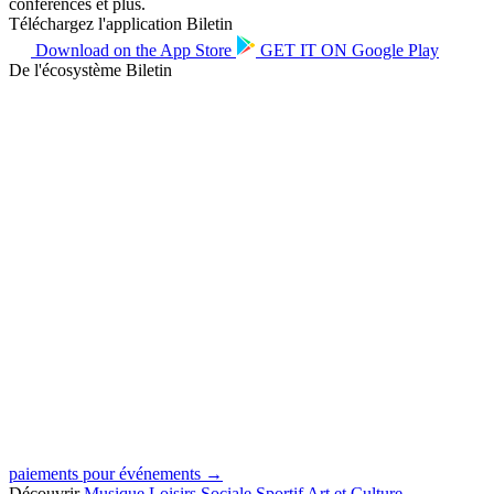
conférences et plus.
Téléchargez l'application Biletin
Download on the
App Store
GET IT ON
Google Play
De l'écosystème Biletin
paiements pour événements →
Découvrir
Musique
Loisirs
Sociale
Sportif
Art et Culture