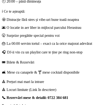
🕙 20:00 – până dimineața
ℹ️ Ce te așteaptă:
🤩 Distracție fără stres și vibe-uri bune toată noaptea
🌆 O locatie in aer liber in mijlocul parcului Herastrau
🤫 Surprize pregătite special pentru voi
🎂 La 00:00 servim tortul – exact ca la orice majorat adevărat
🎧 DJ-ii vin cu un playlist care te ține pe ring non-stop
🎟️ Bilete & Rezervări
🛋️ Mese cu canapele & 🍸 mese cocktail disponibile
🔺 Prețuri mai mari la intrare
🔺 Locuri limitate (Link în descriere)
📞 Rezervări mese & detalii: 0722 384 681