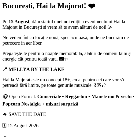
București, Hai la Majorat! ❤️
Pe
15 August
, dăm startul unei noi ediții a evenimentului Hai la
Majorat în București și vrem să te avem alături de noi! 🥳
Ne vedem într-o locație nouă, spectaculoasă, unde ne bucurăm de
petrecere in aer liber.
Pregătește-te pentru o noapte memorabilă, alături de oameni faini și
energie cât pentru toată vara. 🌃✨
📍 MELLYA BY THE LAKE
Hai la Majorat este un concept 18+, creat pentru cei care vor să
petreacă fără limite, pe toate genurile muzicale. 💃🏼🎶
🎧 Open Format:
Comerciale • Reggaeton • Manele noi & vechi •
Popcorn Nostalgia + mixuri surpriză
🔥 SAVE THE DATE
🗓️ 15 August 2026