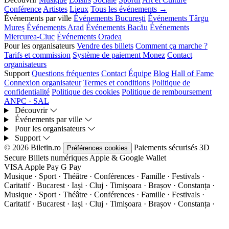
Conférence
Artistes
Lieux
Tous les événements →
Événements par ville
Événements București
Événements Târgu
Mureș
Événements Arad
Événements Bacău
Événements
Miercurea-Ciuc
Événements Oradea
Pour les organisateurs
Vendre des billets
Comment ça marche ?
Tarifs et commission
Système de paiement Monez
Contact
organisateurs
Support
Questions fréquentes
Contact
Équipe
Blog
Hall of Fame
Connexion organisateur
Termes et conditions
Politique de
confidentialité
Politique des cookies
Politique de remboursement
ANPC · SAL
Découvrir
Événements par ville
Pour les organisateurs
Support
© 2026 Biletin.ro
Paiements sécurisés
3D
Préférences cookies
Secure
Billets numériques
Apple & Google Wallet
VISA
Apple Pay
G
Pay
Musique · Sport · Théâtre · Conférences · Famille · Festivals ·
Caritatif · Bucarest · Iași · Cluj · Timișoara · Brașov · Constanța ·
Musique · Sport · Théâtre · Conférences · Famille · Festivals ·
Caritatif · Bucarest · Iași · Cluj · Timișoara · Brașov · Constanța ·