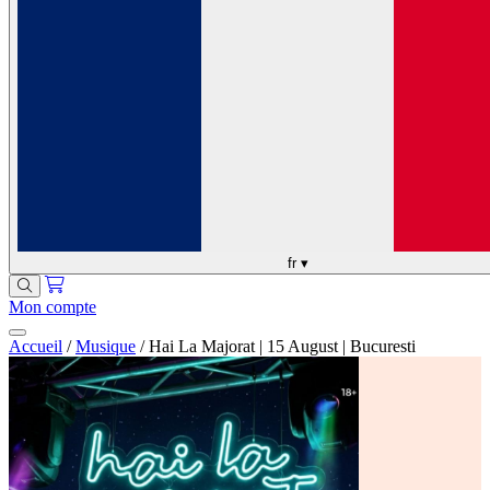
fr
▾
Mon compte
Accueil
/
Musique
/
Hai La Majorat | 15 August | Bucuresti