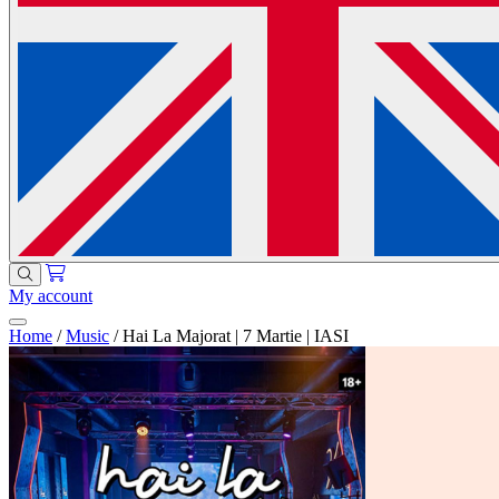
My account
Home
/
Music
/
Hai La Majorat | 7 Martie | IASI