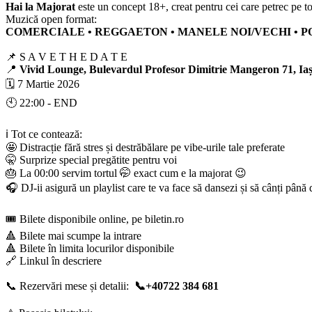
Hai la Majorat
este un concept 18+, creat pentru cei care petrec pe t
Muzică open format:
COMERCIALE • REGGAETON • MANELE NOI/VECHI • 
📌 S A V E T H E D A T E
📍
Vivid Lounge, Bulevardul Profesor Dimitrie Mangeron 71, Iaș
🗓️ 7 Martie 2026
🕙 22:00 - END
ℹ️ Tot ce contează:
🤩 Distracție fără stres și destrăbălare pe vibe-urile tale preferate
🤫 Surprize special pregătite pentru voi
🎂 La 00:00 servim tortul 🤭 exact cum e la majorat 😉
🎧 DJ-ii asigură un playlist care te va face să dansezi și să cânți până
🎟️ Bilete disponibile online, pe biletin.ro
🔺 Bilete mai scumpe la intrare
🔺 Bilete în limita locurilor disponibile
🔗 Linkul în descriere
📞 Rezervări mese și detalii:
📞+40722 384 681