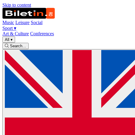
Skip to content
Music
Leisure
Social
Sport
▾
Art & Culture
Conferences
All
▾
Search…