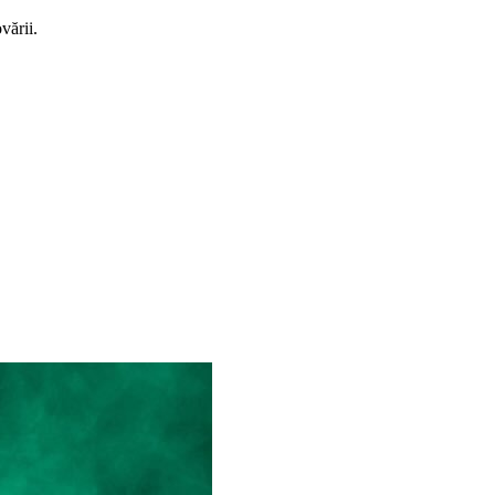
vării.