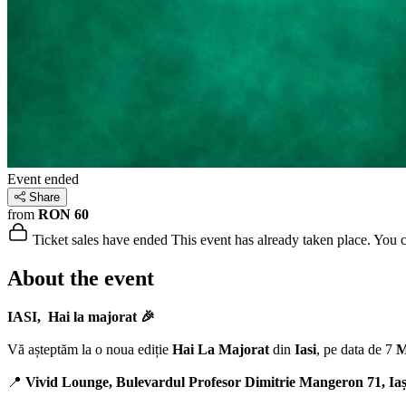
Event ended
Share
from
RON 60
Ticket sales have ended
This event has already taken place. You can
About the event
IASI, Hai la majorat 🎉
Vă așteptăm la o noua ediție
Hai La Majorat
din
Iasi
, pe data de 7
M
📍
Vivid Lounge, Bulevardul Profesor Dimitrie Mangeron 71, Iaș