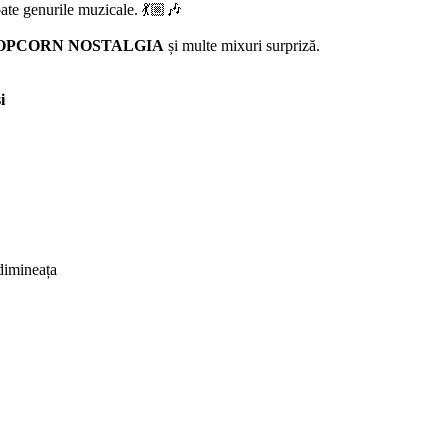
oate genurile muzicale. 💃🏼🎶
POPCORN NOSTALGIA
și multe mixuri surpriză.
i
 dimineața