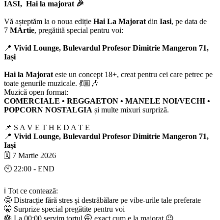
IASI, Hai la majorat 🎉
Vă așteptăm la o noua ediție
Hai La Majorat
din
Iasi
, pe data de
7
MArtie
, pregătită special pentru voi:
📍
Vivid Lounge, Bulevardul Profesor Dimitrie Mangeron 71,
Iași
Hai la Majorat
este un concept 18+, creat pentru cei care petrec pe
toate genurile muzicale. 💃🏼🎶
Muzică open format:
COMERCIALE • REGGAETON • MANELE NOI/VECHI •
POPCORN NOSTALGIA
și multe mixuri surpriză.
📌 S A V E T H E D A T E
📍
Vivid Lounge, Bulevardul Profesor Dimitrie Mangeron 71,
Iași
🗓️ 7 Martie 2026
🕙 22:00 - END
ℹ️ Tot ce contează:
🤩 Distracție fără stres și destrăbălare pe vibe-urile tale preferate
🤫 Surprize special pregătite pentru voi
🎂 La 00:00 servim tortul 🤭 exact cum e la majorat 😉