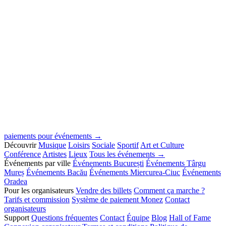
paiements pour événements →
Découvrir
Musique
Loisirs
Sociale
Sportif
Art et Culture
Conférence
Artistes
Lieux
Tous les événements →
Événements par ville
Événements București
Événements Târgu
Mureș
Événements Bacău
Événements Miercurea-Ciuc
Événements
Oradea
Pour les organisateurs
Vendre des billets
Comment ça marche ?
Tarifs et commission
Système de paiement Monez
Contact
organisateurs
Support
Questions fréquentes
Contact
Équipe
Blog
Hall of Fame