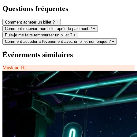
Questions fréquentes
Comment acheter un billet ?
+
Comment recevoir mon billet après le paiement ?
+
Puis-je me faire rembourser un billet ?
+
Comment accéder à l'événement avec un billet numérique ?
+
Événements similaires
Musique
HL