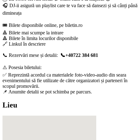
🎧 DJ-ii asigură un playlist care te va face să dansezi și să cânți până
dimineața
🎟️ Bilete disponibile online, pe biletin.ro
🔺 Bilete mai scumpe la intrare
🔺 Bilete în limita locurilor disponibile
🔗 Linkul în descriere
📞 Rezervări mese și detalii:
📞+40722 384 681
⚠️ Posesia biletului:
✅ Reprezintă acordul ca materialele foto-video-audio din seara
evenimentului să fie utilizate de către organizatori și parteneri în
scopul promovării.
📌 Anumite detalii se pot schimba pe parcurs.
Lieu