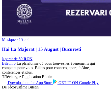
Musique · 15 août
Hai La Majorat | 15 August | Bucuresti
à partir de
50 RON
Biletin
ro
La plateforme où vous trouvez les événements qui
comptent pour vous. Billets pour concerts, sport, théâtre,
conférences et plus.
Téléchargez l'application Biletin
Download on the
App Store
GET IT ON
Google Play
De l'écosystème Biletin