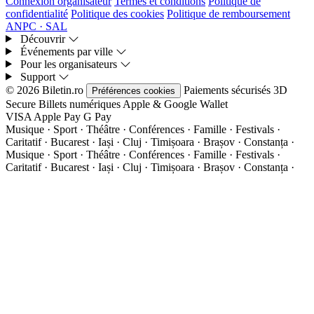
Connexion organisateur
Termes et conditions
Politique de
confidentialité
Politique des cookies
Politique de remboursement
ANPC · SAL
Découvrir
Événements par ville
Pour les organisateurs
Support
© 2026 Biletin.ro
Paiements sécurisés
3D
Préférences cookies
Secure
Billets numériques
Apple & Google Wallet
VISA
Apple Pay
G
Pay
Musique · Sport · Théâtre · Conférences · Famille · Festivals ·
Caritatif · Bucarest · Iași · Cluj · Timișoara · Brașov · Constanța ·
Musique · Sport · Théâtre · Conférences · Famille · Festivals ·
Caritatif · Bucarest · Iași · Cluj · Timișoara · Brașov · Constanța ·