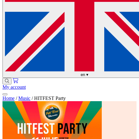
en
▾
My account
Home
/
Music
/
HITFEST Party