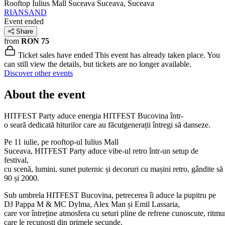
Rooftop Iulius Mall Suceava
Suceava, Suceava
RIANSAND
Event ended
Share
from
RON 75
Ticket sales have ended
This event has already taken place. You
can still view the details, but tickets are no longer available.
Discover other events
About the event
HITFEST Party aduce energia HITFEST Bucovina într-
o seară dedicată hiturilor care au făcutgenerații întregi să danseze.
Pe 11 iulie, pe rooftop-ul Iulius Mall
Suceava, HITFEST Party aduce vibe-ul retro într-un setup de
festival,
cu scenă, lumini, sunet puternic și decoruri cu mașini retro, gândite să 
90 și 2000.
Sub umbrela HITFEST Bucovina, petrecerea îi aduce la pupitru pe
DJ Pappa M & MC Dylma, Alex Man și Emil Lassaria,
care vor întreține atmosfera cu seturi pline de refrene cunoscute, ritmur
care le recunoști din primele secunde.