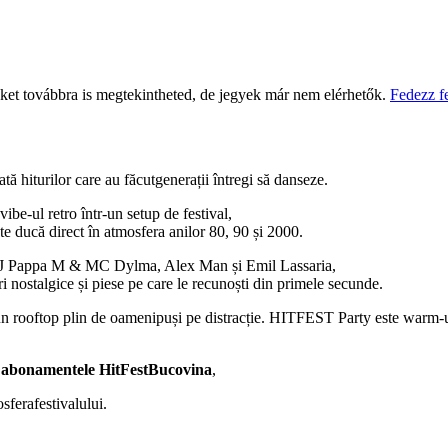
eket továbbra is megtekintheted, de jegyek már nem elérhetők.
Fedezz f
iturilor care au făcutgenerații întregi să danseze.
be-ul retro într-un setup de festival,
 te ducă direct în atmosfera anilor 80, 90 și 2000.
DJ Pappa M & MC Dylma, Alex Man și Emil Lassaria,
ri nostalgice și piese pe care le recunoști din primele secunde.
un rooftop plin de oamenipuși pe distracție. HITFEST Party este warm-up
 abonamentele HitFestBucovina
,
sferafestivalului.