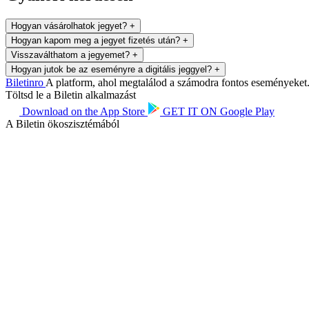
Hogyan vásárolhatok jegyet?
+
Hogyan kapom meg a jegyet fizetés után?
+
Visszaválthatom a jegyemet?
+
Hogyan jutok be az eseményre a digitális jeggyel?
+
Biletin
ro
A platform, ahol megtalálod a számodra fontos eseményeket. 
Töltsd le a Biletin alkalmazást
Download on the
App Store
GET IT ON
Google Play
A Biletin ökoszisztémából