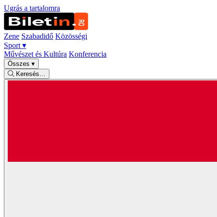
Ugrás a tartalomra
Zene
Szabadidő
Közösségi
Sport
▾
Művészet és Kultúra
Konferencia
Összes
▾
Keresés…