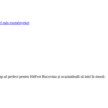
el más eseményeket
-ul perfect pentru HitFest Bucovina și ocaziaideală să intri în mood-