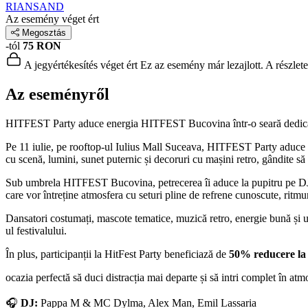
RIANSAND
Az esemény véget ért
Megosztás
-tól
75 RON
A jegyértékesítés véget ért
Ez az esemény már lezajlott. A részlet
Az eseményről
HITFEST Party aduce energia HITFEST Bucovina într-o seară dedicată h
Pe 11 iulie, pe rooftop-ul Iulius Mall Suceava, HITFEST Party aduce vi
cu scenă, lumini, sunet puternic și decoruri cu mașini retro, gândite să
Sub umbrela HITFEST Bucovina, petrecerea îi aduce la pupitru pe 
care vor întreține atmosfera cu seturi pline de refrene cunoscute, ritmu
Dansatori costumați, mascote tematice, muzică retro, energie bună și 
ul festivalului.
În plus, participanții la HitFest Party beneficiază de
50% reducere la
ocazia perfectă să duci distracția mai departe și să intri complet în atmo
🎧
DJ:
Pappa M & MC Dylma, Alex Man, Emil Lassaria