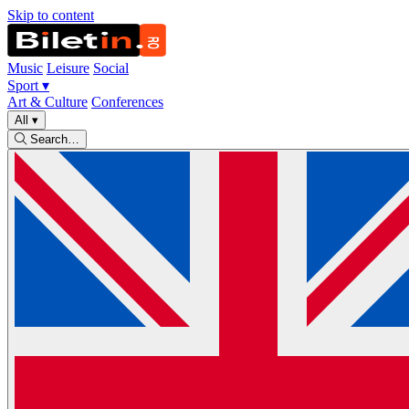
Skip to content
Music
Leisure
Social
Sport
▾
Art & Culture
Conferences
All
▾
Search…