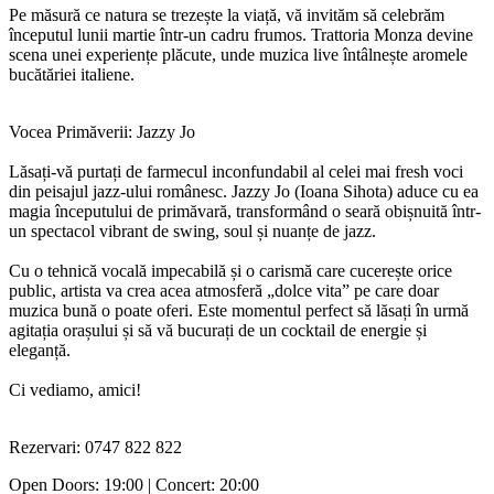
Pe măsură ce natura se trezește la viață, vă invităm să celebrăm
începutul lunii martie într-un cadru frumos. Trattoria Monza devine
scena unei experiențe plăcute, unde muzica live întâlnește aromele
bucătăriei italiene.
Vocea Primăverii: Jazzy Jo
Lăsați-vă purtați de farmecul inconfundabil al celei mai fresh voci
din peisajul jazz-ului românesc. Jazzy Jo (Ioana Sihota) aduce cu ea
magia începutului de primăvară, transformând o seară obișnuită într-
un spectacol vibrant de swing, soul și nuanțe de jazz.
Cu o tehnică vocală impecabilă și o carismă care cucerește orice
public, artista va crea acea atmosferă „dolce vita” pe care doar
muzica bună o poate oferi. Este momentul perfect să lăsați în urmă
agitația orașului și să vă bucurați de un cocktail de energie și
eleganță.
Ci vediamo, amici!
Rezervari: 0747 822 822
Open Doors: 19:00 | Concert: 20:00