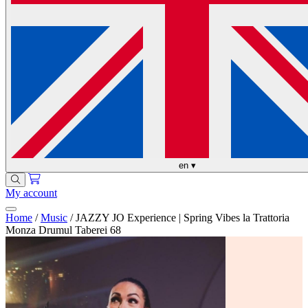
en
▾
My account
Home
/
Music
/
JAZZY JO Experience | Spring Vibes la Trattoria
Monza Drumul Taberei 68