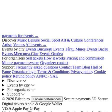
payments for events →
Discover
Music
Leisure
Social
Sport
Art & Culture
Conferences
Artists
Venues
All events →
Events by city
Events București
Events Târgu Mureș
Events Bacău
Events Miercurea-Ciuc
Events Oradea
For organizers
Sell tickets
How it works
Pricing and commission
Monez payment system
Organizer contact
Support
Frequently asked questions
Contact
Team
Blog
Hall of
Fame
Organizer login
Terms & Conditions
Privacy policy
Cookie
policy
Refund policy
ANPC · SAL
Discover
Events by city
For organizers
Support
© 2026 Biletin.ro
Secure payments
3D Secure
Cookie preferences
Digital tickets
Apple & Google Wallet
VISA
Apple Pay
G
Pay