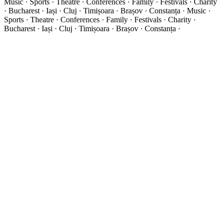
Music · Sports · Theatre · Conferences · Family · Festivals · Charity
· Bucharest · Iași · Cluj · Timișoara · Brașov · Constanța ·
Music ·
Sports · Theatre · Conferences · Family · Festivals · Charity ·
Bucharest · Iași · Cluj · Timișoara · Brașov · Constanța ·