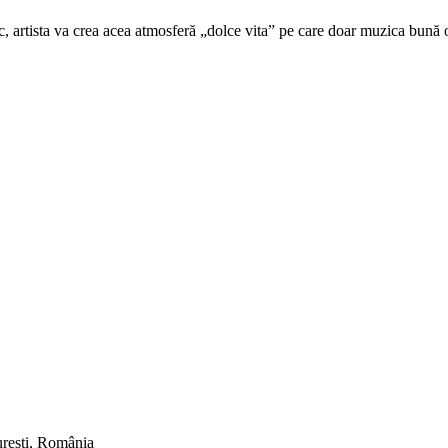
, artista va crea acea atmosferă „dolce vita” pe care doar muzica bună o
rești, România