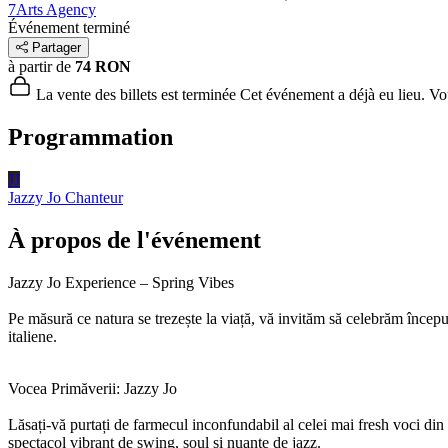
7Arts Agency
Événement terminé
Partager
à partir de
74 RON
La vente des billets est terminée
Cet événement a déjà eu lieu. Vous
Programmation
JJ
Jazzy Jo
Chanteur
À propos de l'événement
Jazzy Jo Experience – Spring Vibes
Pe măsură ce natura se trezește la viață, vă invităm să celebrăm încep
italiene.
Vocea Primăverii: Jazzy Jo
Lăsați-vă purtați de farmecul inconfundabil al celei mai fresh voci di
spectacol vibrant de swing, soul și nuanțe de jazz.