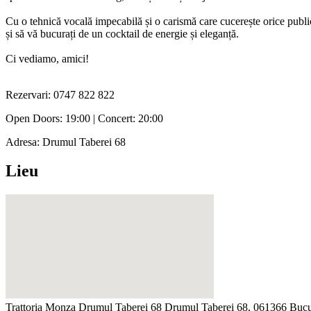
Cu o tehnică vocală impecabilă și o carismă care cucerește orice public
și să vă bucurați de un cocktail de energie și eleganță.
Ci vediamo, amici!
Rezervari: 0747 822 822
Open Doors: 19:00 | Concert: 20:00
Adresa: Drumul Taberei 68
Lieu
Trattoria Monza Drumul Taberei 68
Drumul Taberei 68, 061366 Bucu