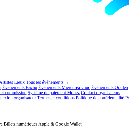
Artistes
Lieux
Tous les événements →
ș
Événements Bacău
Événements Miercurea-Ciuc
Événements Oradea
s et commission
Système de paiement Monez
Contact organisateurs
nexion organisateur
Termes et conditions
Politique de confidentialité
Po
re
Billets numériques
Apple & Google Wallet