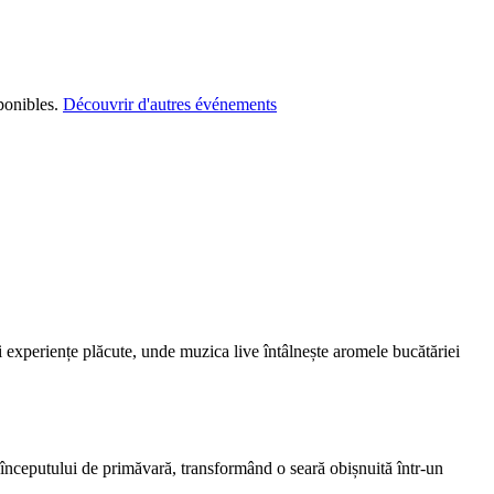
ponibles.
Découvrir d'autres événements
i experiențe plăcute, unde muzica live întâlnește aromele bucătăriei
 începutului de primăvară, transformând o seară obișnuită într-un