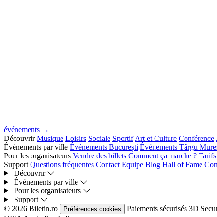
événements →
Découvrir
Musique
Loisirs
Sociale
Sportif
Art et Culture
Conférence
Événements par ville
Événements București
Événements Târgu Mure
Pour les organisateurs
Vendre des billets
Comment ça marche ?
Tarif
Support
Questions fréquentes
Contact
Équipe
Blog
Hall of Fame
Con
Découvrir
Événements par ville
Pour les organisateurs
Support
© 2026 Biletin.ro
Paiements sécurisés
3D Secu
Préférences cookies