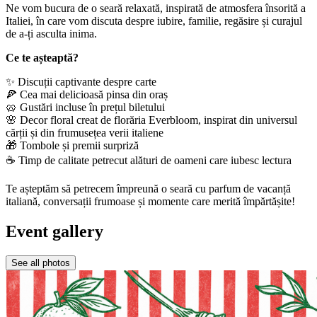
Ne vom bucura de o seară relaxată, inspirată de atmosfera însorită a
Italiei, în care vom discuta despre iubire, familie, regăsire și curajul
de a-ți asculta inima.
Ce te așteaptă?
✨ Discuții captivante despre carte
🍕 Cea mai delicioasă pinsa din oraș
🥨 Gustări incluse în prețul biletului
🌸 Decor floral creat de florăria Everbloom, inspirat din universul
cărții și din frumusețea verii italiene
🎁 Tombole și premii surpriză
☕ Timp de calitate petrecut alături de oameni care iubesc lectura
Te așteptăm să petrecem împreună o seară cu parfum de vacanță
italiană, conversații frumoase și momente care merită împărtășite!
Event gallery
See all photos