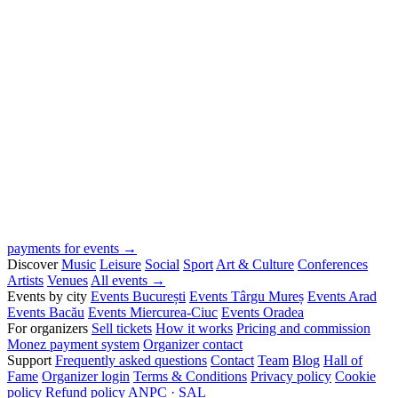
payments for events →
Discover
Music
Leisure
Social
Sport
Art & Culture
Conferences
Artists
Venues
All events →
Events by city
Events București
Events Târgu Mureș
Events Arad
Events Bacău
Events Miercurea-Ciuc
Events Oradea
For organizers
Sell tickets
How it works
Pricing and commission
Monez payment system
Organizer contact
Support
Frequently asked questions
Contact
Team
Blog
Hall of
Fame
Organizer login
Terms & Conditions
Privacy policy
Cookie
policy
Refund policy
ANPC · SAL