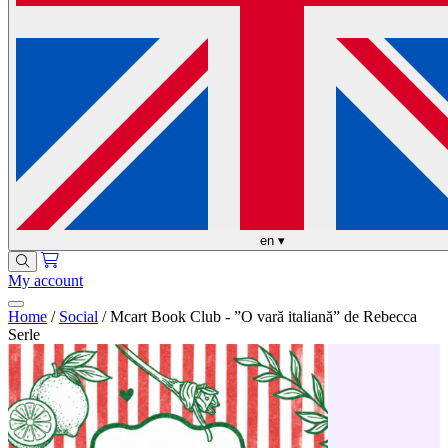
en
▾
My account
Home
/
Social
/
Mcart Book Club - ”O vară italiană” de Rebecca
Serle