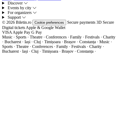
Discover
Events by city
For organizers
Support
© 2026 Biletin.ro
Secure payments
3D Secure
Cookie preferences
Digital tickets
Apple & Google Wallet
VISA
Apple Pay
G
Pay
Music · Sports · Theatre · Conferences · Family · Festivals · Charity
· Bucharest · Iași · Cluj · Timișoara · Brașov · Constanța ·
Music ·
Sports · Theatre · Conferences · Family · Festivals · Charity ·
Bucharest · Iași · Cluj · Timișoara · Brașov · Constanța ·