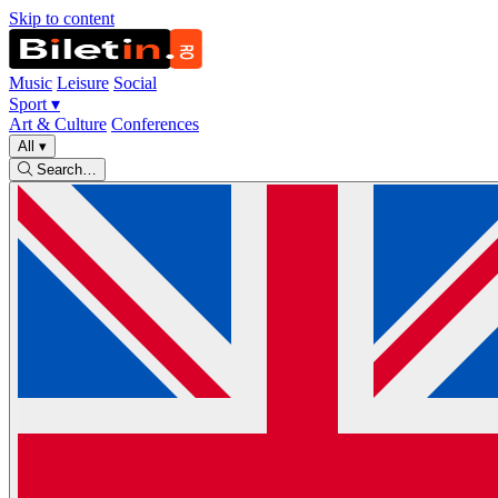
Skip to content
Music
Leisure
Social
Sport
▾
Art & Culture
Conferences
All
▾
Search…