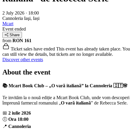
2 July 2026 · 18:00
Cannoleria
Iaşi, Iași
Mcart
Event ended
Share
from
RON 161
Ticket sales have ended
This event has already taken place. You
can still view the details, but tickets are no longer available.
Discover other events
About the event
📚 Mcart Book Club – „O vară italiană” la Cannoleria 🇮🇹🌸
Te invităm la o nouă ediție a Mcart Book Club, unde vom descoperi
împreună farmecul romanului „
O vară italiană
” de Rebecca Serle.
📅
2 iulie 2026
🕕
Ora 18:00
📍
Cannoleria