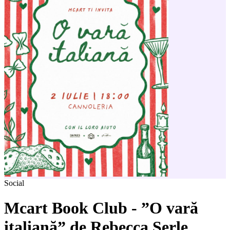
Social
Mcart Book Club - ”O vară
italiană” de Rebecca Serle