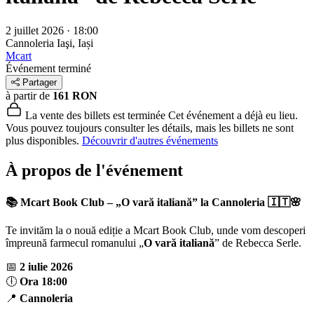
2 juillet 2026 · 18:00
Cannoleria
Iaşi, Iași
Mcart
Événement terminé
Partager
à partir de
161 RON
La vente des billets est terminée
Cet événement a déjà eu lieu.
Vous pouvez toujours consulter les détails, mais les billets ne sont
plus disponibles.
Découvrir d'autres événements
À propos de l'événement
📚 Mcart Book Club – „O vară italiană” la Cannoleria 🇮🇹🌸
Te invităm la o nouă ediție a Mcart Book Club, unde vom descoperi
împreună farmecul romanului „
O vară italiană
” de Rebecca Serle.
📅
2 iulie 2026
🕕
Ora 18:00
📍
Cannoleria