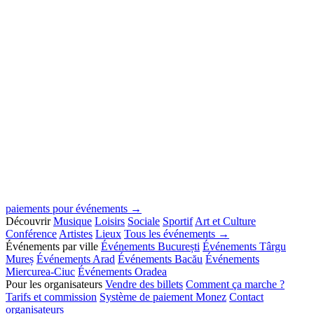
paiements pour événements →
Découvrir
Musique
Loisirs
Sociale
Sportif
Art et Culture
Conférence
Artistes
Lieux
Tous les événements →
Événements par ville
Événements București
Événements Târgu
Mureș
Événements Arad
Événements Bacău
Événements
Miercurea-Ciuc
Événements Oradea
Pour les organisateurs
Vendre des billets
Comment ça marche ?
Tarifs et commission
Système de paiement Monez
Contact
organisateurs