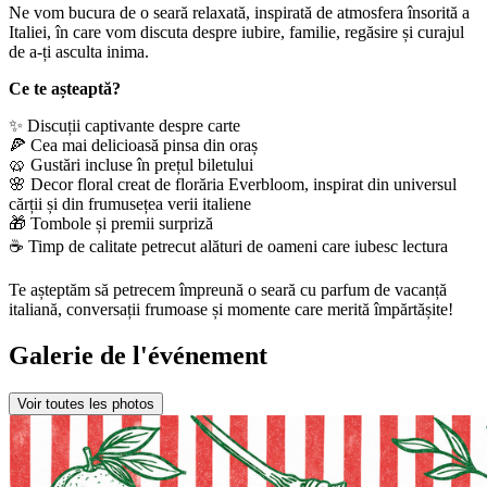
Ne vom bucura de o seară relaxată, inspirată de atmosfera însorită a
Italiei, în care vom discuta despre iubire, familie, regăsire și curajul
de a-ți asculta inima.
Ce te așteaptă?
✨ Discuții captivante despre carte
🍕 Cea mai delicioasă pinsa din oraș
🥨 Gustări incluse în prețul biletului
🌸 Decor floral creat de florăria Everbloom, inspirat din universul
cărții și din frumusețea verii italiene
🎁 Tombole și premii surpriză
☕ Timp de calitate petrecut alături de oameni care iubesc lectura
Te așteptăm să petrecem împreună o seară cu parfum de vacanță
italiană, conversații frumoase și momente care merită împărtășite!
Galerie de l'événement
Voir toutes les photos