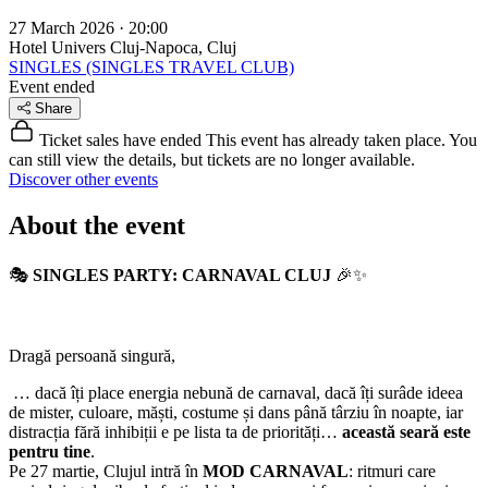
27 March 2026 · 20:00
Hotel Univers
Cluj-Napoca, Cluj
SINGLES (SINGLES TRAVEL CLUB)
Event ended
Share
Ticket sales have ended
This event has already taken place. You
can still view the details, but tickets are no longer available.
Discover other events
About the event
🎭
SINGLES PARTY: CARNAVAL CLUJ
🎉✨
Dragă persoană singură,
… dacă îți place energia nebună de carnaval, dacă îți surâde ideea
de mister, culoare, măști, costume și dans până târziu în noapte, iar
distracția fără inhibiții e pe lista ta de priorități…
această seară este
pentru tine
.
Pe 27 martie, Clujul intră în
MOD CARNAVAL
: ritmuri care