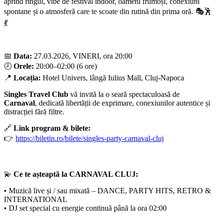
aprind ringul, vibe de festival indoor, oameni frumoși, conexiuni
spontane și o atmosferă care te scoate din rutină din prima oră. 🎭🕺
💃
📅
Data:
27.03.2026, VINERI, ora 20:00
🕗
Orele:
20:00–02:00 (6 ore)
📍
Locația:
Hotel Univers, lângă Iulius Mall, Cluj-Napoca
Singles Travel Club
vă invită la o seară spectaculoasă de
Carnaval
, dedicată libertății de exprimare, conexiunilor autentice și
distracției fără filtre.
🔗
Link program & bilete:
👉
https://biletin.ro/bilete/singles-party-carnaval-cluj
💫
Ce te așteaptă la CARNAVAL CLUJ:
• Muzică live și / sau mixată – DANCE, PARTY HITS, RETRO &
INTERNATIONAL
• DJ set special cu energie continuă până la ora 02:00