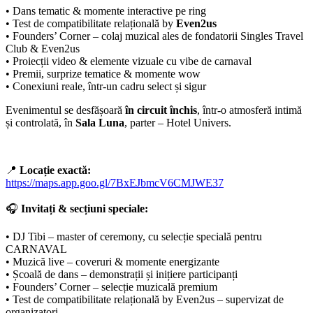
• Dans tematic & momente interactive pe ring
• Test de compatibilitate relațională by
Even2us
• Founders’ Corner – colaj muzical ales de fondatorii Singles Travel
Club & Even2us
• Proiecții video & elemente vizuale cu vibe de carnaval
• Premii, surprize tematice & momente wow
• Conexiuni reale, într-un cadru select și sigur
Evenimentul se desfășoară
în circuit închis
, într-o atmosferă intimă
și controlată, în
Sala Luna
, parter – Hotel Univers.
📍
Locație exactă:
https://maps.app.goo.gl/7BxEJbmcV6CMJWE37
🎧
Invitați & secțiuni speciale:
• DJ Tibi – master of ceremony, cu selecție specială pentru
CARNAVAL
• Muzică live – coveruri & momente energizante
• Școală de dans – demonstrații și inițiere participanți
• Founders’ Corner – selecție muzicală premium
• Test de compatibilitate relațională by Even2us – supervizat de
organizatori