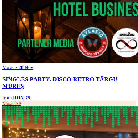
Music · 28 Nov
SINGLES PARTY: DISCO RETRO TÂRGU
MUREȘ
from
RON 75
Music
SP