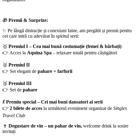
🎁
Premii & Surprize:
✨ Pe lângă distracție și conexiuni faine, am pregătit și premii pentru
cei care intră cu adevărat în spiritul serii:
🥇
Premiul I – Cea mai bună costumație (femei & bărbați)
👉 Acces la
Aquina Spa
– relaxare totală pentru câștigători
🥈
Premiul II
👉 Set elegant de
pahare + farfurii
🥉
Premiul III
👉 Set de
pahare
💃
Premiu special – Cei mai buni dansatori ai serii
👉
2 bilete de acces
la următorul eveniment organizat de
Singles
Travel Club
🍷
Degustare de vin – un pahar de vin,
welcome drink la sosire
invitați