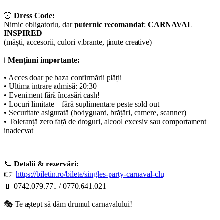
👗
Dress Code:
Nimic obligatoriu, dar
puternic recomandat
:
CARNAVAL
INSPIRED
(măști, accesorii, culori vibrante, ținute creative)
ℹ️
Mențiuni importante:
• Acces doar pe baza confirmării plății
• Ultima intrare admisă: 20:30
• Eveniment fără încasări cash!
• Locuri limitate – fără suplimentare peste sold out
• Securitate asigurată (bodyguard, brățări, camere, scanner)
• Toleranță zero față de droguri, alcool excesiv sau comportament
inadecvat
📞
Detalii & rezervări:
👉
https://biletin.ro/bilete/singles-party-carnaval-cluj
📱 0742.079.771 / 0770.641.021
🎭 Te aștept să dăm drumul carnavalului!