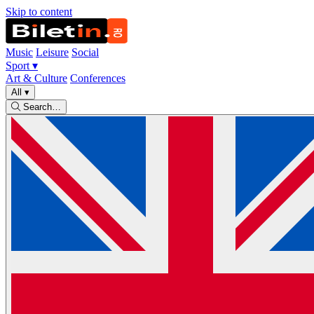
Skip to content
Music
Leisure
Social
Sport
▾
Art & Culture
Conferences
All
▾
Search…