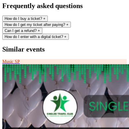
Frequently asked questions
How do I buy a ticket?
+
How do I get my ticket after paying?
+
Can I get a refund?
+
How do I enter with a digital ticket?
+
Similar events
Music
SP