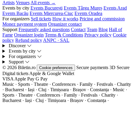
Artists
Venues
All events →
Events by city
Events București
Events Târgu Mureș
Events Arad
Events Bacău
Events Miercurea-Ciuc
Events Oradea
For organizers
Sell tickets
How it works
Pricing and commission
Monez payment system
Organizer contact
Support
Frequently asked questions
Contact
Team
Blog
Hall of
Fame
Organizer login
Terms & Conditions
Privacy policy
Cookie
policy
Refund policy
ANPC · SAL
Discover
Events by city
For organizers
Support
© 2026 Biletin.ro
Secure payments
3D Secure
Cookie preferences
Digital tickets
Apple & Google Wallet
VISA
Apple Pay
G
Pay
Music · Sports · Theatre · Conferences · Family · Festivals · Charity
· Bucharest · Iași · Cluj · Timișoara · Brașov · Constanța ·
Music ·
Sports · Theatre · Conferences · Family · Festivals · Charity ·
Bucharest · Iași · Cluj · Timișoara · Brașov · Constanța ·