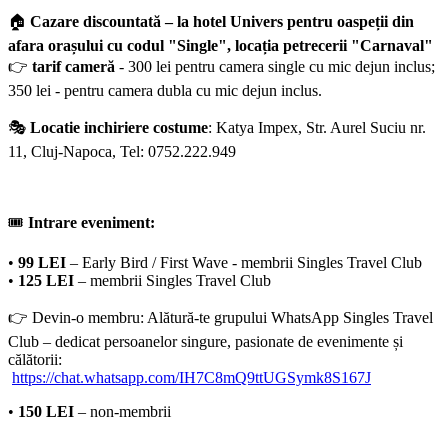
🏠
Cazare discountată – la hotel Univers pentru oaspeții din
afara orașului cu codul "Single", locația petrecerii "Carnaval"
👉
tarif cameră
- 300 lei pentru camera single cu mic dejun inclus;
350 lei - pentru camera dubla cu mic dejun inclus.
🎭
Locatie inchiriere costume
: Katya Impex, Str. Aurel Suciu nr.
11, Cluj-Napoca, Tel: 0752.222.949
🎟
Intrare eveniment:
•
99 LEI
– Early Bird / First Wave - membrii Singles Travel Club
•
125 LEI
– membrii Singles Travel Club
👉 Devin-o membru: Alătură-te grupului WhatsApp Singles Travel
Club – dedicat persoanelor singure, pasionate de evenimente și
călătorii:
https://chat.whatsapp.com/IH7C8mQ9ttUGSymk8S167J
•
150 LEI
– non-membrii