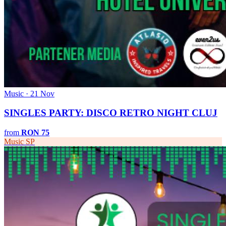
Music · 21 Nov
SINGLES PARTY: DISCO RETRO NIGHT CLUJ
from
RON 75
Music
SP