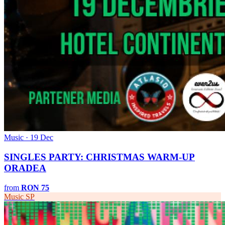
Music · 19 Dec
SINGLES PARTY: CHRISTMAS WARM-UP
ORADEA
from
RON 75
Music
SP