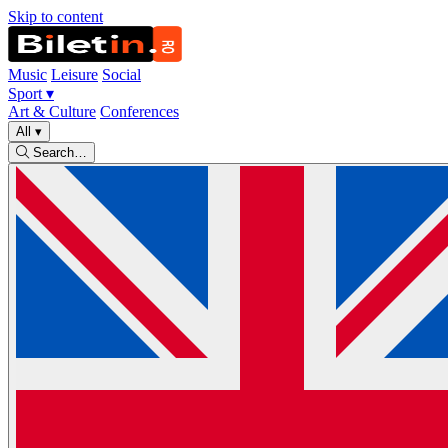
Skip to content
Music
Leisure
Social
Sport
▾
Art & Culture
Conferences
All
▾
Search…