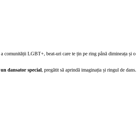
a comunității LGBT+, beat-uri care te țin pe ring până dimineața și o
e
un dansator special
, pregătit să aprindă imaginația și ringul de dans.