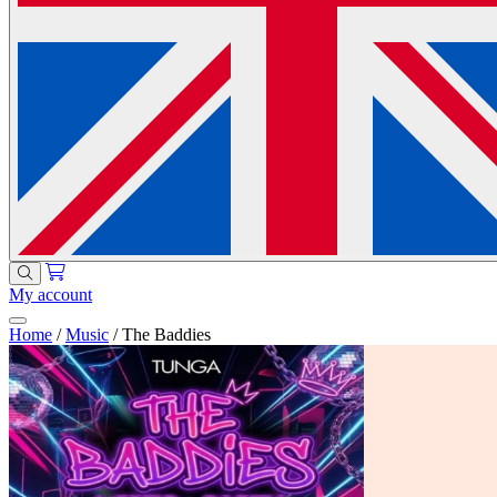
My account
Home
/
Music
/
The Baddies