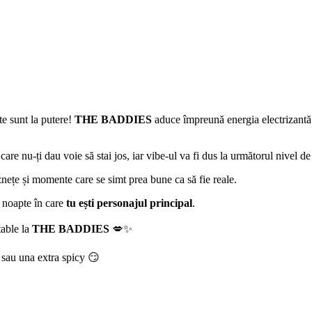
ite sunt la putere!
THE BADDIES
aduce împreună energia electrizantă 
 care nu-ți dau voie să stai jos, iar vibe-ul va fi dus la următorul nivel d
nețe și momente care se simt prea bune ca să fie reale.
o noapte în care
tu ești personajul principal
.
table la
THE BADDIES
💋✨
a sau una extra spicy 😏