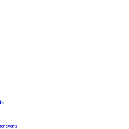
ty
her events