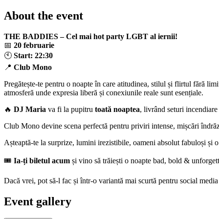
About the event
THE BADDIES – Cel mai hot party LGBT al iernii!
📅
20 februarie
🕙
Start: 22:30
📍
Club Mono
Pregătește-te pentru o noapte în care atitudinea, stilul și flirtul fără lim
atmosferă unde expresia liberă și conexiunile reale sunt esențiale.
🔥
DJ Maria
va fi la pupitru
toată noaptea
, livrând seturi incendiare
Club Mono devine scena perfectă pentru priviri intense, mișcări îndrăz
Așteaptă-te la surprize, lumini irezistibile, oameni absolut fabuloși și 
🎟
Ia-ți biletul acum
și vino să trăiești o noapte bad, bold & unforget
Dacă vrei, pot să-l fac și într-o variantă mai scurtă pentru social medi
Event gallery