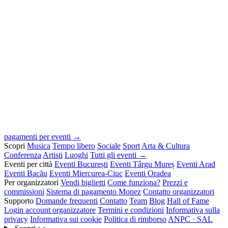
pagamenti per eventi →
Scopri
Musica
Tempo libero
Sociale
Sport
Arta & Cultura
Conferenza
Artisti
Luoghi
Tutti gli eventi →
Eventi per città
Eventi București
Eventi Târgu Mureș
Eventi Arad
Eventi Bacău
Eventi Miercurea-Ciuc
Eventi Oradea
Per organizzatori
Vendi biglietti
Come funziona?
Prezzi e
commissioni
Sistema di pagamento Monez
Contatto organizzatori
Supporto
Domande frequenti
Contatto
Team
Blog
Hall of Fame
Login account organizzatore
Termini e condizioni
Informativa sulla
privacy
Informativa sui cookie
Politica di rimborso
ANPC · SAL