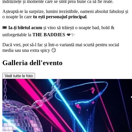
îndrăznețe și momente care se simt prea bune ca să fie reale.
Așteaptă-te la surprize, lumini irezistibile, oameni absolut fabuloși și
o noapte în care
tu ești personajul principal
.
🎟
Ia-ți biletul acum
și vino să trăiești o noapte bad, bold &
unforgettable la
THE BADDIES
💋✨
Dacă vrei, pot să-l fac și într-o variantă mai scurtă pentru social
media sau una extra spicy 😏
Galleria dell'evento
Vedi tutte le foto