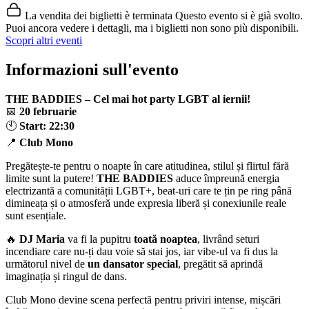
La vendita dei biglietti è terminata
Questo evento si è già svolto.
Puoi ancora vedere i dettagli, ma i biglietti non sono più disponibili.
Scopri altri eventi
Informazioni sull'evento
THE BADDIES – Cel mai hot party LGBT al iernii!
📅
20 februarie
🕙
Start: 22:30
📍
Club Mono
Pregătește-te pentru o noapte în care atitudinea, stilul și flirtul fără
limite sunt la putere!
THE BADDIES
aduce împreună energia
electrizantă a comunității LGBT+, beat-uri care te țin pe ring până
dimineața și o atmosferă unde expresia liberă și conexiunile reale
sunt esențiale.
🔥
DJ Maria
va fi la pupitru
toată noaptea
, livrând seturi
incendiare care nu-ți dau voie să stai jos, iar vibe-ul va fi dus la
următorul nivel de
un dansator special
, pregătit să aprindă
imaginația și ringul de dans.
Club Mono devine scena perfectă pentru priviri intense, mișcări