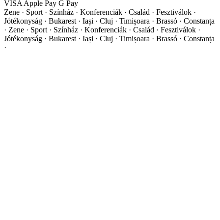
VISA
Apple Pay
G
Pay
Zene · Sport · Színház · Konferenciák · Család · Fesztiválok ·
Jótékonyság · Bukarest · Iași · Cluj · Timișoara · Brassó · Constanța
·
Zene · Sport · Színház · Konferenciák · Család · Fesztiválok ·
Jótékonyság · Bukarest · Iași · Cluj · Timișoara · Brassó · Constanța
·