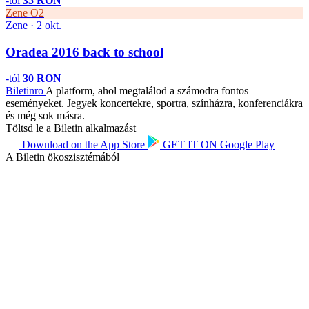
-tól
35 RON
Zene
O2
Zene · 2 okt.
Oradea 2016 back to school
-tól
30 RON
Biletin
ro
A platform, ahol megtalálod a számodra fontos
eseményeket. Jegyek koncertekre, sportra, színházra, konferenciákra
és még sok másra.
Töltsd le a Biletin alkalmazást
Download on the
App Store
GET IT ON
Google Play
A Biletin ökoszisztémából