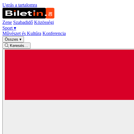
Ugrás a tartalomra
Zene
Szabadidő
Közösségi
Sport
▾
Művészet és Kultúra
Konferencia
Összes
▾
Keresés…