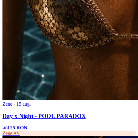
Zene · 15 aug.
Day x Night - POOL PARADOX
-tól
25 RON
Zene
AV