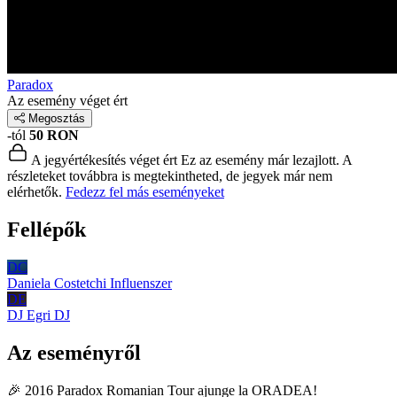
Paradox
Az esemény véget ért
Megosztás
-tól
50 RON
A jegyértékesítés véget ért
Ez az esemény már lezajlott. A
részleteket továbbra is megtekintheted, de jegyek már nem
elérhetők.
Fedezz fel más eseményeket
Fellépők
DC
Daniela Costetchi
Influenszer
DE
DJ Egri
DJ
Az eseményről
🎉 2016 Paradox Romanian Tour ajunge la ORADEA!