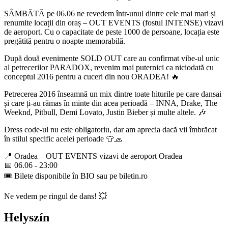
SÂMBĂTĂ pe 06.06 ne revedem într-unul dintre cele mai mari și
renumite locații din oraș – OUT EVENTS (fostul INTENSE) vizavi
de aeroport. Cu o capacitate de peste 1000 de persoane, locația este
pregătită pentru o noapte memorabilă.
După două evenimente SOLD OUT care au confirmat vibe-ul unic
al petrecerilor PARADOX, revenim mai puternici ca niciodată cu
conceptul 2016 pentru a cuceri din nou ORADEA! 🔥
Petrecerea 2016 înseamnă un mix dintre toate hiturile pe care dansai
și care ți-au rămas în minte din acea perioadă – INNA, Drake, The
Weeknd, Pitbull, Demi Lovato, Justin Bieber și multe altele. 🎶
Dress code-ul nu este obligatoriu, dar am aprecia dacă vii îmbrăcat
în stilul specific acelei perioade 👕🧢
📍 Oradea – OUT EVENTS vizavi de aeroport Oradea
📅 06.06 - 23:00
🎟️ Bilete disponibile în BIO sau pe biletin.ro
Ne vedem pe ringul de dans! 💥
Helyszín