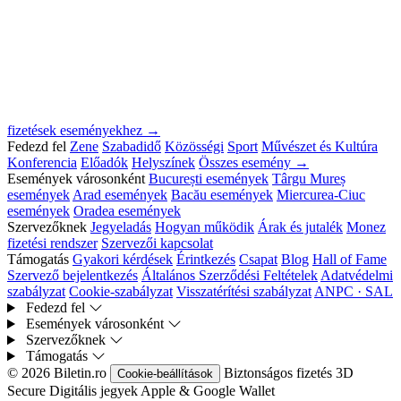
fizetések eseményekhez →
Fedezd fel
Zene
Szabadidő
Közösségi
Sport
Művészet és Kultúra
Konferencia
Előadók
Helyszínek
Összes esemény →
Események városonként
București események
Târgu Mureș
események
Arad események
Bacău események
Miercurea-Ciuc
események
Oradea események
Szervezőknek
Jegyeladás
Hogyan működik
Árak és jutalék
Monez
fizetési rendszer
Szervezői kapcsolat
Támogatás
Gyakori kérdések
Érintkezés
Csapat
Blog
Hall of Fame
Szervező bejelentkezés
Általános Szerződési Feltételek
Adatvédelmi
szabályzat
Cookie-szabályzat
Visszatérítési szabályzat
ANPC · SAL
Fedezd fel
Események városonként
Szervezőknek
Támogatás
© 2026 Biletin.ro
Biztonságos fizetés
3D
Cookie-beállítások
Secure
Digitális jegyek
Apple & Google Wallet