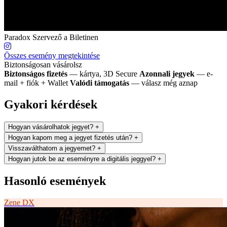
Paradox
Szervező a Biletinen
Összes esemény megtekintése
Biztonságosan vásárolsz
Biztonságos fizetés
— kártya, 3D Secure
Azonnali jegyek
— e-
mail + fiók + Wallet
Valódi támogatás
— válasz még aznap
Gyakori kérdések
Hogyan vásárolhatok jegyet?
+
Hogyan kapom meg a jegyet fizetés után?
+
Visszaválthatom a jegyemet?
+
Hogyan jutok be az eseményre a digitális jeggyel?
+
Hasonló események
Zene
DX