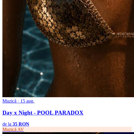
Muzică · 15 aug.
Day x Night - POOL PARADOX
de la
35 RON
Muzică
AV