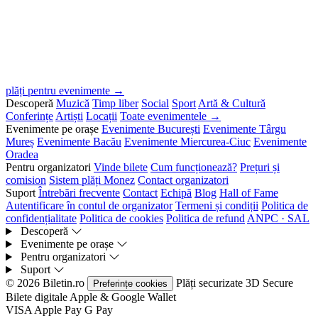
plăți pentru evenimente →
Descoperă
Muzică
Timp liber
Social
Sport
Artă & Cultură
Conferințe
Artiști
Locații
Toate evenimentele →
Evenimente pe orașe
Evenimente București
Evenimente Târgu
Mureș
Evenimente Bacău
Evenimente Miercurea-Ciuc
Evenimente
Oradea
Pentru organizatori
Vinde bilete
Cum funcționează?
Prețuri și
comision
Sistem plăți Monez
Contact organizatori
Suport
Întrebări frecvente
Contact
Echipă
Blog
Hall of Fame
Autentificare în contul de organizator
Termeni și condiții
Politica de
confidențialitate
Politica de cookies
Politica de refund
ANPC · SAL
Descoperă
Evenimente pe orașe
Pentru organizatori
Suport
© 2026 Biletin.ro
Plăți securizate
3D Secure
Preferințe cookies
Bilete digitale
Apple & Google Wallet
VISA
Apple Pay
G
Pay