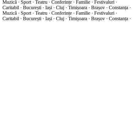
Muzică · Sport · Teatru · Conferințe · Familie · Festivaluri ·
Caritabil · București · Iași · Cluj · Timișoara · Brașov · Constanța ·
Muzică · Sport · Teatru · Conferințe · Familie · Festivaluri ·
Caritabil · București · Iași · Cluj · Timișoara · Brașov · Constanța ·