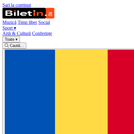
Sari la conținut
Muzică
Timp liber
Social
Sport
▾
Artă & Cultură
Conferințe
Toate
▾
Caută…