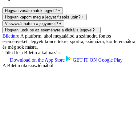
Hogyan vásárolhatok jegyet?
+
Hogyan kapom meg a jegyet fizetés után?
+
Visszaválthatom a jegyemet?
+
Hogyan jutok be az eseményre a digitális jeggyel?
+
Biletin
ro
A platform, ahol megtalálod a számodra fontos
eseményeket. Jegyek koncertekre, sportra, színházra, konferenciákra
és még sok másra.
Töltsd le a Biletin alkalmazást
Download on the
App Store
GET IT ON
Google Play
A Biletin ökoszisztémából