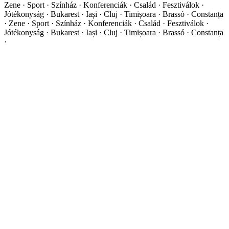
Zene · Sport · Színház · Konferenciák · Család · Fesztiválok ·
Jótékonyság · Bukarest · Iași · Cluj · Timișoara · Brassó · Constanța
·
Zene · Sport · Színház · Konferenciák · Család · Fesztiválok ·
Jótékonyság · Bukarest · Iași · Cluj · Timișoara · Brassó · Constanța
·