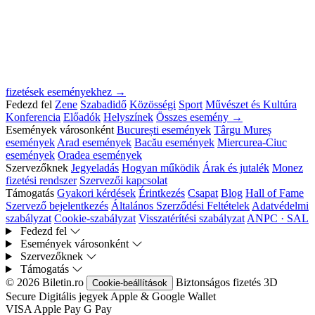
fizetések eseményekhez →
Fedezd fel
Zene
Szabadidő
Közösségi
Sport
Művészet és Kultúra
Konferencia
Előadók
Helyszínek
Összes esemény →
Események városonként
București események
Târgu Mureș
események
Arad események
Bacău események
Miercurea-Ciuc
események
Oradea események
Szervezőknek
Jegyeladás
Hogyan működik
Árak és jutalék
Monez
fizetési rendszer
Szervezői kapcsolat
Támogatás
Gyakori kérdések
Érintkezés
Csapat
Blog
Hall of Fame
Szervező bejelentkezés
Általános Szerződési Feltételek
Adatvédelmi
szabályzat
Cookie-szabályzat
Visszatérítési szabályzat
ANPC · SAL
Fedezd fel
Események városonként
Szervezőknek
Támogatás
© 2026 Biletin.ro
Biztonságos fizetés
3D
Cookie-beállítások
Secure
Digitális jegyek
Apple & Google Wallet
VISA
Apple Pay
G
Pay