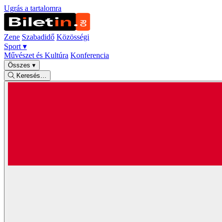
Ugrás a tartalomra
Zene
Szabadidő
Közösségi
Sport
▾
Művészet és Kultúra
Konferencia
Összes
▾
Keresés…