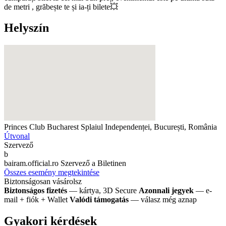
de metri , grăbește te și ia-ți bilete💥
Helyszín
Princes Club Bucharest
Splaiul Independenței, București, România
Útvonal
Szervező
b
bairam.official.ro
Szervező a Biletinen
Összes esemény megtekintése
Biztonságosan vásárolsz
Biztonságos fizetés
— kártya, 3D Secure
Azonnali jegyek
— e-
mail + fiók + Wallet
Valódi támogatás
— válasz még aznap
Gyakori kérdések