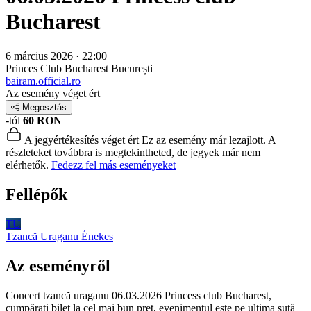
Bucharest
6 március 2026 · 22:00
Princes Club Bucharest
București
bairam.official.ro
Az esemény véget ért
Megosztás
-tól
60 RON
A jegyértékesítés véget ért
Ez az esemény már lezajlott. A
részleteket továbbra is megtekintheted, de jegyek már nem
elérhetők.
Fedezz fel más eseményeket
Fellépők
TU
Tzancă Uraganu
Énekes
Az eseményről
Concert tzancă uraganu 06.03.2026 Princess club Bucharest,
cumpărați bilet la cel mai bun preț, evenimentul este pe ultima sută