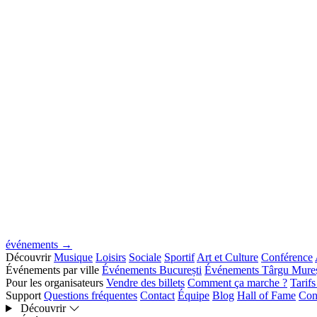
événements →
Découvrir
Musique
Loisirs
Sociale
Sportif
Art et Culture
Conférence
Événements par ville
Événements București
Événements Târgu Mure
Pour les organisateurs
Vendre des billets
Comment ça marche ?
Tarif
Support
Questions fréquentes
Contact
Équipe
Blog
Hall of Fame
Con
Découvrir