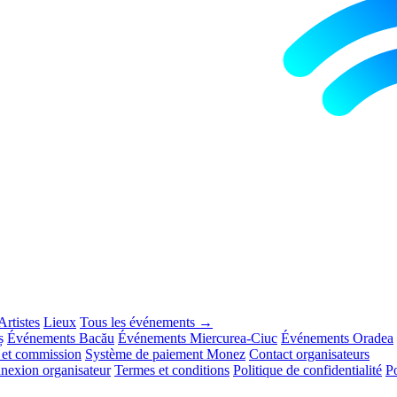
Artistes
Lieux
Tous les événements →
ș
Événements Bacău
Événements Miercurea-Ciuc
Événements Oradea
s et commission
Système de paiement Monez
Contact organisateurs
nexion organisateur
Termes et conditions
Politique de confidentialité
Po