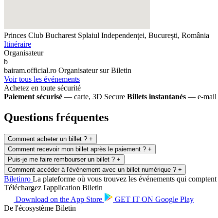
Princes Club Bucharest
Splaiul Independenței, București, România
Itinéraire
Organisateur
b
bairam.official.ro
Organisateur sur Biletin
Voir tous les événements
Achetez en toute sécurité
Paiement sécurisé
— carte, 3D Secure
Billets instantanés
— e-mail 
Questions fréquentes
Comment acheter un billet ?
+
Comment recevoir mon billet après le paiement ?
+
Puis-je me faire rembourser un billet ?
+
Comment accéder à l'événement avec un billet numérique ?
+
Biletin
ro
La plateforme où vous trouvez les événements qui comptent po
Téléchargez l'application Biletin
Download on the
App Store
GET IT ON
Google Play
De l'écosystème Biletin