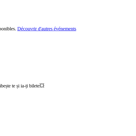
ponibles.
Découvrir d'autres événements
ște te și ia-ți bilete💥