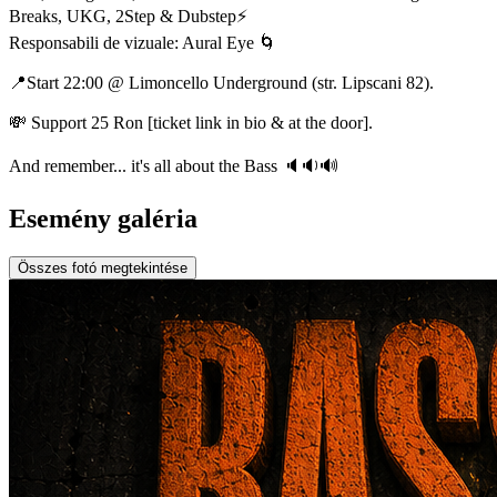
Breaks, UKG, 2Step & Dubstep⚡️
Responsabili de vizuale: Aural Eye 🌀
📍Start 22:00 @ Limoncello Underground (str. Lipscani 82).
💸 Support 25 Ron [ticket link in bio & at the door].
And remember... it's all about the Bass 🔈🔉🔊
Esemény galéria
Összes fotó megtekintése