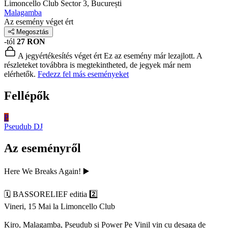
Limoncello Club
Sector 3, București
Malagamba
Az esemény véget ért
Megosztás
-tól
27 RON
A jegyértékesítés véget ért
Ez az esemény már lezajlott. A
részleteket továbbra is megtekintheted, de jegyek már nem
elérhetők.
Fedezz fel más eseményeket
Fellépők
P
Pseudub
DJ
Az eseményről
Here We Breaks Again! ▶️
🗓 BASSORELIEF editia 2️⃣
Vineri, 15 Mai la Limoncello Club
Kiro, Malagamba, Pseudub si Power Pe Vinil vin cu desaga de