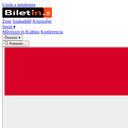
Ugrás a tartalomra
Zene
Szabadidő
Közösségi
Sport
▾
Művészet és Kultúra
Konferencia
Összes
▾
Keresés…