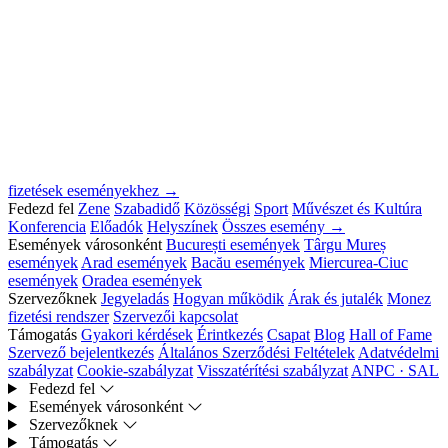
fizetések eseményekhez →
Fedezd fel
Zene
Szabadidő
Közösségi
Sport
Művészet és Kultúra
Konferencia
Előadók
Helyszínek
Összes esemény →
Események városonként
București események
Târgu Mureș
események
Arad események
Bacău események
Miercurea-Ciuc
események
Oradea események
Szervezőknek
Jegyeladás
Hogyan működik
Árak és jutalék
Monez
fizetési rendszer
Szervezői kapcsolat
Támogatás
Gyakori kérdések
Érintkezés
Csapat
Blog
Hall of Fame
Szervező bejelentkezés
Általános Szerződési Feltételek
Adatvédelmi
szabályzat
Cookie-szabályzat
Visszatérítési szabályzat
ANPC · SAL
Fedezd fel
Események városonként
Szervezőknek
Támogatás