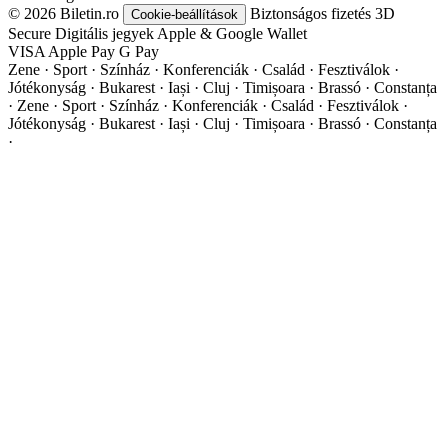
© 2026 Biletin.ro
Biztonságos fizetés
3D
Cookie-beállítások
Secure
Digitális jegyek
Apple & Google Wallet
VISA
Apple Pay
G
Pay
Zene · Sport · Színház · Konferenciák · Család · Fesztiválok ·
Jótékonyság · Bukarest · Iași · Cluj · Timișoara · Brassó · Constanța
·
Zene · Sport · Színház · Konferenciák · Család · Fesztiválok ·
Jótékonyság · Bukarest · Iași · Cluj · Timișoara · Brassó · Constanța
·