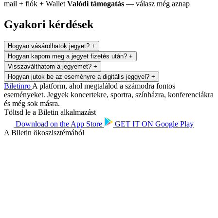
mail + fiók + Wallet
Valódi támogatás
— válasz még aznap
Gyakori kérdések
Hogyan vásárolhatok jegyet?
+
Hogyan kapom meg a jegyet fizetés után?
+
Visszaválthatom a jegyemet?
+
Hogyan jutok be az eseményre a digitális jeggyel?
+
Biletin
ro
A platform, ahol megtalálod a számodra fontos
eseményeket. Jegyek koncertekre, sportra, színházra, konferenciákra
és még sok másra.
Töltsd le a Biletin alkalmazást
Download on the
App Store
GET IT ON
Google Play
A Biletin ökoszisztémából