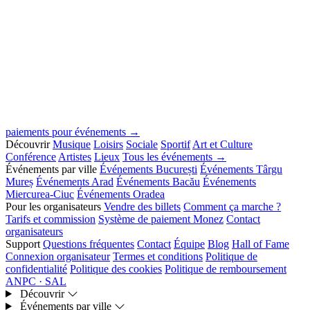
paiements pour événements →
Découvrir
Musique
Loisirs
Sociale
Sportif
Art et Culture
Conférence
Artistes
Lieux
Tous les événements →
Événements par ville
Événements București
Événements Târgu
Mureș
Événements Arad
Événements Bacău
Événements
Miercurea-Ciuc
Événements Oradea
Pour les organisateurs
Vendre des billets
Comment ça marche ?
Tarifs et commission
Système de paiement Monez
Contact
organisateurs
Support
Questions fréquentes
Contact
Équipe
Blog
Hall of Fame
Connexion organisateur
Termes et conditions
Politique de
confidentialité
Politique des cookies
Politique de remboursement
ANPC · SAL
Découvrir
Événements par ville