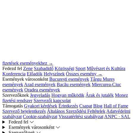
fizetések eseményekhez →
Fedezd fel
Zene
Szabadidő
Közösségi
Sport
Művészet és Kultúra
Konferencia
Előadók
Helyszínek
Összes esemény →
Események városonként
București események
Târgu Mureș
események
Arad események
Bacău események
Miercurea-Ciuc
események
Oradea események
Szervezőknek
Jegyeladás
Hogyan működik
Árak és jutalék
Monez
fizetési rendszer
Szervezői kapcsolat
Támogatás
Gyakori kérdések
Érintkezés
Csapat
Blog
Hall of Fame
Szervező bejelentkezés
Általános Szerződési Feltételek
Adatvédelmi
szabályzat
Cookie-szabályzat
Visszatérítési szabályzat
ANPC · SAL
Fedezd fel
Események városonként
Szervezőknek