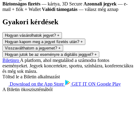
Biztonságos fizetés
— kártya, 3D Secure
Azonnali jegyek
— e-
mail + fiók + Wallet
Valódi támogatás
— válasz még aznap
Gyakori kérdések
Hogyan vásárolhatok jegyet?
+
Hogyan kapom meg a jegyet fizetés után?
+
Visszaválthatom a jegyemet?
+
Hogyan jutok be az eseményre a digitális jeggyel?
+
Biletin
ro
A platform, ahol megtalálod a számodra fontos
eseményeket. Jegyek koncertekre, sportra, színházra, konferenciákra
és még sok másra.
Töltsd le a Biletin alkalmazást
Download on the
App Store
GET IT ON
Google Play
A Biletin ökoszisztémából