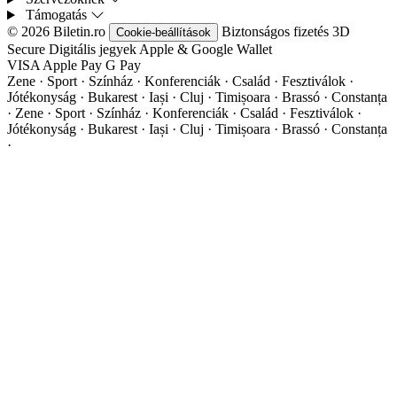
Támogatás
© 2026 Biletin.ro
Biztonságos fizetés
3D
Cookie-beállítások
Secure
Digitális jegyek
Apple & Google Wallet
VISA
Apple Pay
G
Pay
Zene · Sport · Színház · Konferenciák · Család · Fesztiválok ·
Jótékonyság · Bukarest · Iași · Cluj · Timișoara · Brassó · Constanța
·
Zene · Sport · Színház · Konferenciák · Család · Fesztiválok ·
Jótékonyság · Bukarest · Iași · Cluj · Timișoara · Brassó · Constanța
·