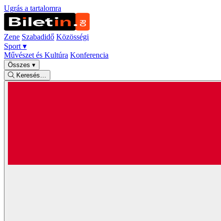
Ugrás a tartalomra
Zene
Szabadidő
Közösségi
Sport
▾
Művészet és Kultúra
Konferencia
Összes
▾
Keresés…