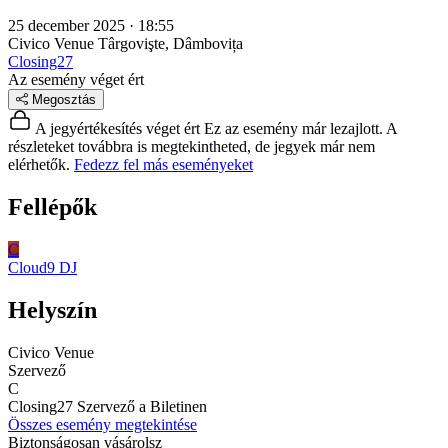
25 december 2025 · 18:55
Civico Venue
Târgovişte, Dâmbovița
Closing27
Az esemény véget ért
Megosztás
A jegyértékesítés véget ért
Ez az esemény már lezajlott. A
részleteket továbbra is megtekintheted, de jegyek már nem
elérhetők.
Fedezz fel más eseményeket
Fellépők
C
Cloud9
DJ
Helyszín
Civico Venue
Szervező
C
Closing27
Szervező a Biletinen
Összes esemény megtekintése
Biztonságosan vásárolsz