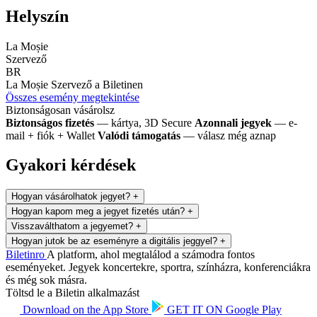
Helyszín
La Moșie
Szervező
BR
La Moșie
Szervező a Biletinen
Összes esemény megtekintése
Biztonságosan vásárolsz
Biztonságos fizetés
— kártya, 3D Secure
Azonnali jegyek
— e-
mail + fiók + Wallet
Valódi támogatás
— válasz még aznap
Gyakori kérdések
Hogyan vásárolhatok jegyet?
+
Hogyan kapom meg a jegyet fizetés után?
+
Visszaválthatom a jegyemet?
+
Hogyan jutok be az eseményre a digitális jeggyel?
+
Biletin
ro
A platform, ahol megtalálod a számodra fontos
eseményeket. Jegyek koncertekre, sportra, színházra, konferenciákra
és még sok másra.
Töltsd le a Biletin alkalmazást
Download on the
App Store
GET IT ON
Google Play