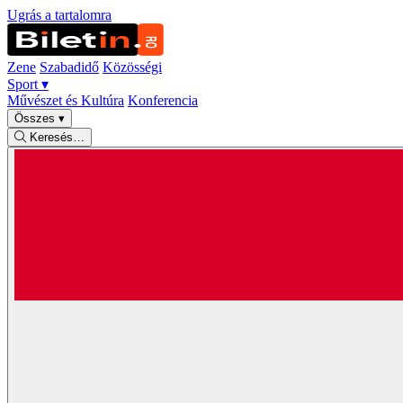
Ugrás a tartalomra
Zene
Szabadidő
Közösségi
Sport
▾
Művészet és Kultúra
Konferencia
Összes
▾
Keresés…