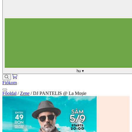
hu
▾
Fiókom
Főoldal
/
Zene
/
DJ PANTELIS @ La Moșie