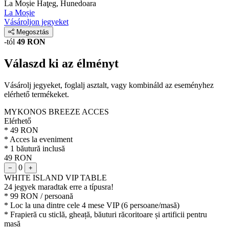
La Moșie
Haţeg, Hunedoara
La Moșie
Vásároljon jegyeket
Megosztás
-tól
49 RON
Válaszd ki az élményt
Vásárolj jegyeket, foglalj asztalt, vagy kombináld az eseményhez
elérhető termékeket.
MYKONOS BREEZE ACCES
Elérhető
* 49 RON
* Acces la eveniment
* 1 băutură inclusă
49 RON
0
−
+
WHITE ISLAND VIP TABLE
24 jegyek maradtak erre a típusra!
* 99 RON / persoană
* Loc la una dintre cele 4 mese VIP (6 persoane/masă)
* Frapieră cu sticlă, gheață, băuturi răcoritoare și artificii pentru
masă