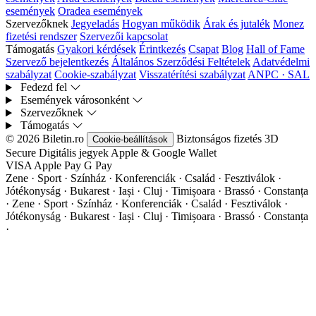
események
Oradea események
Szervezőknek
Jegyeladás
Hogyan működik
Árak és jutalék
Monez
fizetési rendszer
Szervezői kapcsolat
Támogatás
Gyakori kérdések
Érintkezés
Csapat
Blog
Hall of Fame
Szervező bejelentkezés
Általános Szerződési Feltételek
Adatvédelmi
szabályzat
Cookie-szabályzat
Visszatérítési szabályzat
ANPC · SAL
Fedezd fel
Események városonként
Szervezőknek
Támogatás
© 2026 Biletin.ro
Biztonságos fizetés
3D
Cookie-beállítások
Secure
Digitális jegyek
Apple & Google Wallet
VISA
Apple Pay
G
Pay
Zene · Sport · Színház · Konferenciák · Család · Fesztiválok ·
Jótékonyság · Bukarest · Iași · Cluj · Timișoara · Brassó · Constanța
·
Zene · Sport · Színház · Konferenciák · Család · Fesztiválok ·
Jótékonyság · Bukarest · Iași · Cluj · Timișoara · Brassó · Constanța
·