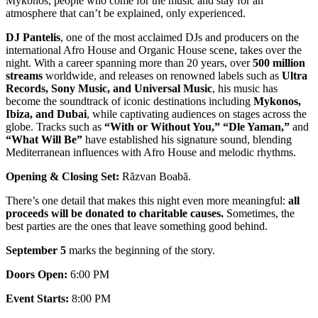
Mykonos, people who come for the music and stay for an
atmosphere that can’t be explained, only experienced.
DJ Pantelis
, one of the most acclaimed DJs and producers on the
international Afro House and Organic House scene, takes over the
night. With a career spanning more than 20 years, over
500 million
streams
worldwide, and releases on renowned labels such as
Ultra
Records, Sony Music, and Universal Music
, his music has
become the soundtrack of iconic destinations including
Mykonos,
Ibiza, and Dubai
, while captivating audiences on stages across the
globe. Tracks such as
“With or Without You,” “Dle Yaman,”
and
“What Will Be”
have established his signature sound, blending
Mediterranean influences with Afro House and melodic rhythms.
Opening & Closing Set:
Răzvan Boabă.
There’s one detail that makes this night even more meaningful:
all
proceeds will be donated to charitable causes.
Sometimes, the
best parties are the ones that leave something good behind.
September 5
marks the beginning of the story.
Doors Open:
6:00 PM
Event Starts:
8:00 PM