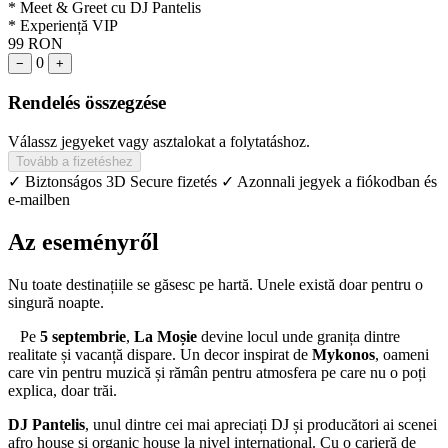
* Meet & Greet cu DJ Pantelis
* Experiență VIP
99 RON
0
−
+
Rendelés összegzése
Válassz jegyeket vagy asztalokat a folytatáshoz.
Tovább a fizetéshez
✓ Biztonságos 3D Secure fizetés
✓ Azonnali jegyek a fiókodban és
e-mailben
Az eseményről
Nu toate destinațiile se găsesc pe hartă. Unele există doar pentru o
singură noapte.
Pe
5 septembrie
,
La Moșie
devine locul unde granița dintre
realitate și vacanță dispare. Un decor inspirat de
Mykonos
, oameni
care vin pentru muzică și rămân pentru atmosfera pe care nu o poți
explica, doar trăi.
DJ Pantelis
, unul dintre cei mai apreciați DJ și producători ai scenei
afro house și organic house la nivel international. Cu o carieră de