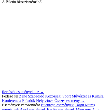
A Biletin ökoszisztémából
fizetések eseményekhez →
Fedezd fel
Zene
Szabadidő
Közösségi
Sport
Művészet és Kultúra
Konferencia
Előadók
Helyszínek
Összes esemény →
Események városonként
București események
Târgu Mureș
események
Arad események
Bacău események
Miercurea-Ciuc