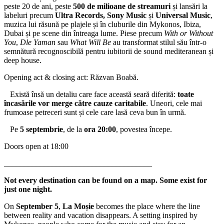
peste 20 de ani, peste
500 de milioane de streamuri
și lansări la
labeluri precum
Ultra Records, Sony Music
și
Universal Music
,
muzica lui răsună pe plajele și în cluburile din Mykonos, Ibiza,
Dubai și pe scene din întreaga lume. Piese precum
With or Without
You
,
Dle Yaman
sau
What Will Be
au transformat stilul său într-o
semnătură recognoscibilă pentru iubitorii de sound mediteranean și
deep house.
Opening act & closing act: Răzvan Boabă.
Există însă un detaliu care face această seară diferită:
toate
încasările vor merge către cauze caritabile
. Uneori, cele mai
frumoase petreceri sunt și cele care lasă ceva bun în urmă.
Pe
5 septembrie
, de la
ora 20:00
, povestea începe.
Doors open at 18:00
_____________________________________
Not every destination can be found on a map. Some exist for
just one night.
On
September 5
,
La Moșie
becomes the place where the line
between reality and vacation disappears. A setting inspired by