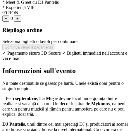
* Meet & Greet cu DJ Pantelis
* Experiență VIP
99 RON
0
−
+
Riepilogo ordine
Seleziona biglietti o tavoli per continuare.
Continua verso il pagamento
✓ Pagamento sicuro 3D Secure
✓ Biglietti immediati nell'account e
via e-mail
Informazioni sull'evento
Nu toate destinațiile se găsesc pe hartă. Unele există doar pentru o
singură noapte.
Pe
5 septembrie
,
La Moșie
devine locul unde granița dintre
realitate și vacanță dispare. Un decor inspirat de
Mykonos
, oameni
care vin pentru muzică și rămân pentru atmosfera pe care nu o poți
explica, doar trăi.
DJ Pantelis
, unul dintre cei mai apreciați DJ și producători ai scenei
afro house și organic house la nivel international. Cu o carieră de