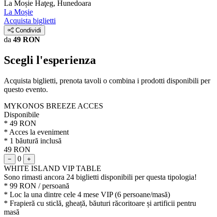
La Moșie
Haţeg, Hunedoara
La Moșie
Acquista biglietti
Condividi
da
49 RON
Scegli l'esperienza
Acquista biglietti, prenota tavoli o combina i prodotti disponibili per
questo evento.
MYKONOS BREEZE ACCES
Disponibile
* 49 RON
* Acces la eveniment
* 1 băutură inclusă
49 RON
0
−
+
WHITE ISLAND VIP TABLE
Sono rimasti ancora 24 biglietti disponibili per questa tipologia!
* 99 RON / persoană
* Loc la una dintre cele 4 mese VIP (6 persoane/masă)
* Frapieră cu sticlă, gheață, băuturi răcoritoare și artificii pentru
masă