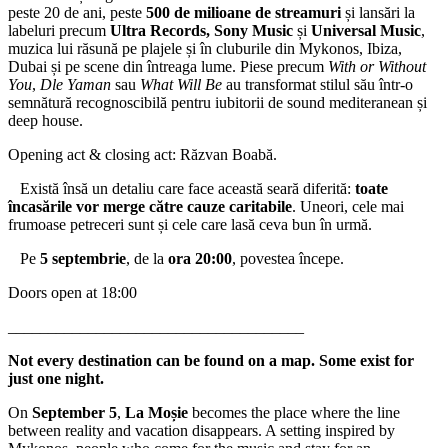
peste 20 de ani, peste
500 de milioane de streamuri
și lansări la
labeluri precum
Ultra Records, Sony Music
și
Universal Music
,
muzica lui răsună pe plajele și în cluburile din Mykonos, Ibiza,
Dubai și pe scene din întreaga lume. Piese precum
With or Without
You
,
Dle Yaman
sau
What Will Be
au transformat stilul său într-o
semnătură recognoscibilă pentru iubitorii de sound mediteranean și
deep house.
Opening act & closing act: Răzvan Boabă.
Există însă un detaliu care face această seară diferită:
toate
încasările vor merge către cauze caritabile
. Uneori, cele mai
frumoase petreceri sunt și cele care lasă ceva bun în urmă.
Pe
5 septembrie
, de la
ora 20:00
, povestea începe.
Doors open at 18:00
_____________________________________
Not every destination can be found on a map. Some exist for
just one night.
On
September 5
,
La Moșie
becomes the place where the line
between reality and vacation disappears. A setting inspired by