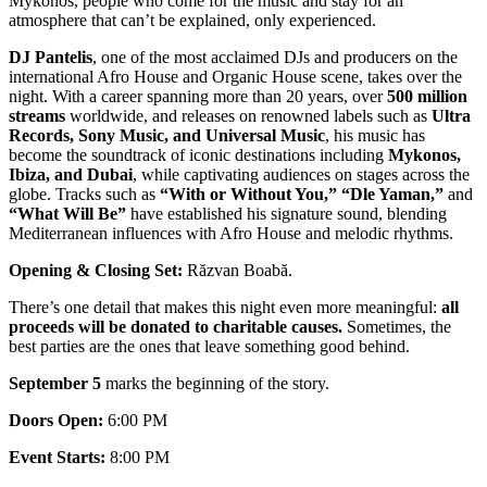
Mykonos, people who come for the music and stay for an
atmosphere that can’t be explained, only experienced.
DJ Pantelis
, one of the most acclaimed DJs and producers on the
international Afro House and Organic House scene, takes over the
night. With a career spanning more than 20 years, over
500 million
streams
worldwide, and releases on renowned labels such as
Ultra
Records, Sony Music, and Universal Music
, his music has
become the soundtrack of iconic destinations including
Mykonos,
Ibiza, and Dubai
, while captivating audiences on stages across the
globe. Tracks such as
“With or Without You,” “Dle Yaman,”
and
“What Will Be”
have established his signature sound, blending
Mediterranean influences with Afro House and melodic rhythms.
Opening & Closing Set:
Răzvan Boabă.
There’s one detail that makes this night even more meaningful:
all
proceeds will be donated to charitable causes.
Sometimes, the
best parties are the ones that leave something good behind.
September 5
marks the beginning of the story.
Doors Open:
6:00 PM
Event Starts:
8:00 PM