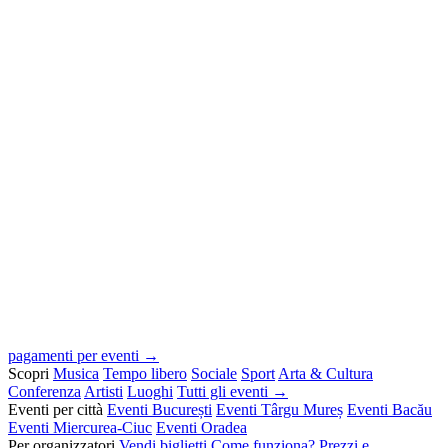
pagamenti per eventi →
Scopri
Musica
Tempo libero
Sociale
Sport
Arta & Cultura
Conferenza
Artisti
Luoghi
Tutti gli eventi →
Eventi per città
Eventi București
Eventi Târgu Mureș
Eventi Bacău
Eventi Miercurea-Ciuc
Eventi Oradea
Per organizzatori
Vendi biglietti
Come funziona?
Prezzi e