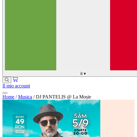
it
▾
Il mio account
Home
/
Musica
/
DJ PANTELIS @ La Moșie