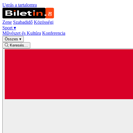
Ugrás a tartalomra
Zene
Szabadidő
Közösségi
Sport
▾
Művészet és Kultúra
Konferencia
Összes
▾
Keresés…