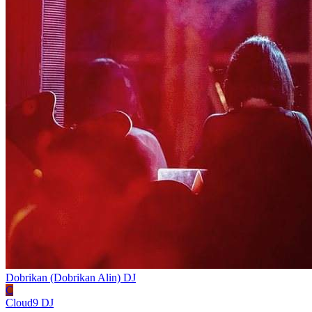
Dobrikan (Dobrikan Alin)
DJ
C
Cloud9
DJ