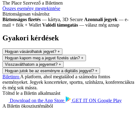
The Place
Szervező a Biletinen
Összes esemény megtekintése
Biztonságosan vásárolsz
Biztonságos fizetés
— kártya, 3D Secure
Azonnali jegyek
— e-
mail + fiók + Wallet
Valódi támogatás
— válasz még aznap
Gyakori kérdések
Hogyan vásárolhatok jegyet?
+
Hogyan kapom meg a jegyet fizetés után?
+
Visszaválthatom a jegyemet?
+
Hogyan jutok be az eseményre a digitális jeggyel?
+
Biletin
ro
A platform, ahol megtalálod a számodra fontos
eseményeket. Jegyek koncertekre, sportra, színházra, konferenciákra
és még sok másra.
Töltsd le a Biletin alkalmazást
Download on the
App Store
GET IT ON
Google Play
A Biletin ökoszisztémából