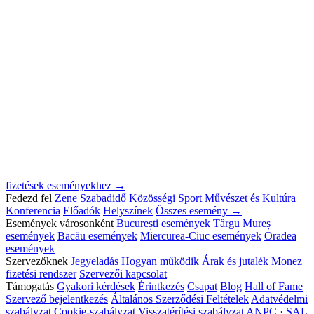
fizetések eseményekhez →
Fedezd fel
Zene
Szabadidő
Közösségi
Sport
Művészet és Kultúra
Konferencia
Előadók
Helyszínek
Összes esemény →
Események városonként
București események
Târgu Mureș
események
Bacău események
Miercurea-Ciuc események
Oradea
események
Szervezőknek
Jegyeladás
Hogyan működik
Árak és jutalék
Monez
fizetési rendszer
Szervezői kapcsolat
Támogatás
Gyakori kérdések
Érintkezés
Csapat
Blog
Hall of Fame
Szervező bejelentkezés
Általános Szerződési Feltételek
Adatvédelmi
szabályzat
Cookie-szabályzat
Visszatérítési szabályzat
ANPC · SAL