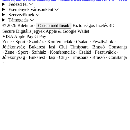
Fedezd fel
Események városonként
Szervezőknek
Támogatás
© 2026 Biletin.ro
Biztonságos fizetés
3D
Cookie-beállítások
Secure
Digitális jegyek
Apple & Google Wallet
VISA
Apple Pay
G
Pay
Zene · Sport · Színház · Konferenciák · Család · Fesztiválok ·
Jótékonyság · Bukarest · Iași · Cluj · Timișoara · Brassó · Constanța
·
Zene · Sport · Színház · Konferenciák · Család · Fesztiválok ·
Jótékonyság · Bukarest · Iași · Cluj · Timișoara · Brassó · Constanța
·