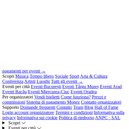
pagamenti per eventi →
Scopri
Musica
Tempo libero
Sociale
Sport
Arta & Cultura
Conferenza
Artisti
Luoghi
Tutti gli eventi →
Eventi per città
Eventi București
Eventi Târgu Mureș
Eventi Arad
Eventi Bacău
Eventi Miercurea-Ciuc
Eventi Oradea
Per organizzatori
Vendi biglietti
Come funziona?
Prezzi e
commissioni
Sistema di pagamento Monez
Contatto organizzatori
Supporto
Domande frequenti
Contatto
Team
Blog
Hall of Fame
Login account organizzatore
Termini e condizioni
Informativa sulla
privacy
Informativa sui cookie
Politica di rimborso
ANPC · SAL
Scopri
Eventi per città