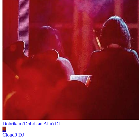
Dobrikan (Dobrikan Alin)
DJ
C
Cloud9
DJ