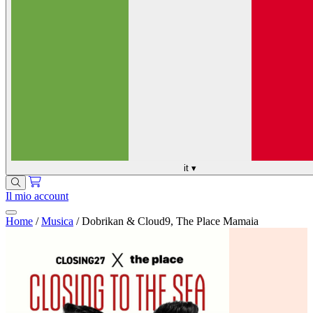
it
▾
Il mio account
Home
/
Musica
/
Dobrikan & Cloud9, The Place Mamaia