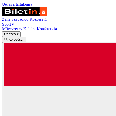
Ugrás a tartalomra
Zene
Szabadidő
Közösségi
Sport
▾
Művészet és Kultúra
Konferencia
Összes
▾
Keresés…