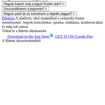
Hogyan kapom meg a jegyet fizetés után?
+
Visszaválthatom a jegyemet?
+
Hogyan jutok be az eseményre a digitális jeggyel?
+
Biletin
ro
A platform, ahol megtalálod a számodra fontos
eseményeket. Jegyek koncertekre, sportra, színházra, konferenciákra
és még sok másra.
Töltsd le a Biletin alkalmazást
Download on the
App Store
GET IT ON
Google Play
A Biletin ökoszisztémából