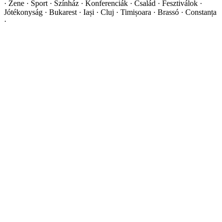
·
Zene · Sport · Színház · Konferenciák · Család · Fesztiválok ·
Jótékonyság · Bukarest · Iași · Cluj · Timișoara · Brassó · Constanța
·