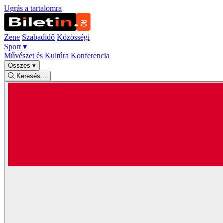
Ugrás a tartalomra
Zene
Szabadidő
Közösségi
Sport
▾
Művészet és Kultúra
Konferencia
Összes
▾
Keresés…