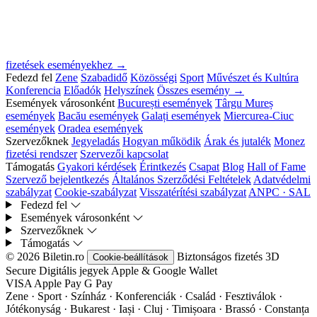
fizetések eseményekhez →
Fedezd fel
Zene
Szabadidő
Közösségi
Sport
Művészet és Kultúra
Konferencia
Előadók
Helyszínek
Összes esemény →
Események városonként
București események
Târgu Mureș
események
Bacău események
Galați események
Miercurea-Ciuc
események
Oradea események
Szervezőknek
Jegyeladás
Hogyan működik
Árak és jutalék
Monez
fizetési rendszer
Szervezői kapcsolat
Támogatás
Gyakori kérdések
Érintkezés
Csapat
Blog
Hall of Fame
Szervező bejelentkezés
Általános Szerződési Feltételek
Adatvédelmi
szabályzat
Cookie-szabályzat
Visszatérítési szabályzat
ANPC · SAL
Fedezd fel
Események városonként
Szervezőknek
Támogatás
© 2026 Biletin.ro
Biztonságos fizetés
3D
Cookie-beállítások
Secure
Digitális jegyek
Apple & Google Wallet
VISA
Apple Pay
G
Pay
Zene · Sport · Színház · Konferenciák · Család · Fesztiválok ·
Jótékonyság · Bukarest · Iași · Cluj · Timișoara · Brassó · Constanța