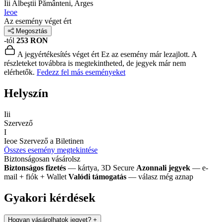
Iii
Albeştii Pământeni, Arges
Ieoe
Az esemény véget ért
Megosztás
-tól
253 RON
A jegyértékesítés véget ért
Ez az esemény már lezajlott. A
részleteket továbbra is megtekintheted, de jegyek már nem
elérhetők.
Fedezz fel más eseményeket
Helyszín
Iii
Szervező
I
Ieoe
Szervező a Biletinen
Összes esemény megtekintése
Biztonságosan vásárolsz
Biztonságos fizetés
— kártya, 3D Secure
Azonnali jegyek
— e-
mail + fiók + Wallet
Valódi támogatás
— válasz még aznap
Gyakori kérdések
Hogyan vásárolhatok jegyet?
+