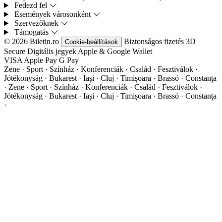
Fedezd fel
Események városonként
Szervezőknek
Támogatás
© 2026 Biletin.ro
Biztonságos fizetés
3D
Cookie-beállítások
Secure
Digitális jegyek
Apple & Google Wallet
VISA
Apple Pay
G
Pay
Zene · Sport · Színház · Konferenciák · Család · Fesztiválok ·
Jótékonyság · Bukarest · Iași · Cluj · Timișoara · Brassó · Constanța
·
Zene · Sport · Színház · Konferenciák · Család · Fesztiválok ·
Jótékonyság · Bukarest · Iași · Cluj · Timișoara · Brassó · Constanța
·