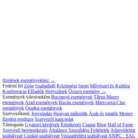
fizetések eseményekhez →
Fedezd fel
Zene
Szabadidő
Közösségi
Sport
Művészet és Kultúra
Konferencia
Előadók
Helyszínek
Összes esemény →
Események városonként
București események
Târgu Mureș
események
Arad események
Bacău események
Miercurea-Ciuc
események
Oradea események
Szervezőknek
Jegyeladás
Hogyan működik
Árak és jutalék
Monez
fizetési rendszer
Szervezői kapcsolat
Támogatás
Gyakori kérdések
Érintkezés
Csapat
Blog
Hall of Fame
Szervező bejelentkezés
Általános Szerződési Feltételek
Adatvédelmi
szabályzat
Cookie-szabályzat
Visszatérítési szabályzat
ANPC · SAL