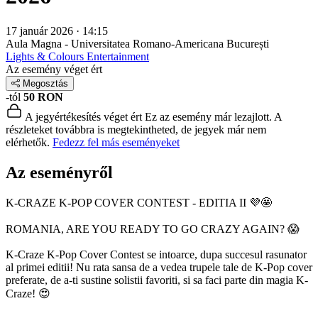
17 január 2026 · 14:15
Aula Magna - Universitatea Romano-Americana
București
Lights & Colours Entertainment
Az esemény véget ért
Megosztás
-tól
50 RON
A jegyértékesítés véget ért
Ez az esemény már lezajlott. A
részleteket továbbra is megtekintheted, de jegyek már nem
elérhetők.
Fedezz fel más eseményeket
Az eseményről
K-CRAZE K-POP COVER CONTEST - EDITIA II 💜🤩
ROMANIA, ARE YOU READY TO GO CRAZY AGAIN? 😱
K-Craze K-Pop Cover Contest se intoarce, dupa succesul rasunator
al primei editii! Nu rata sansa de a vedea trupele tale de K-Pop cover
preferate, de a-ti sustine solistii favoriti, si sa faci parte din magia K-
Craze! 😍