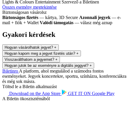
Lights & Colours Entertainment
Szervező a Biletinen
Összes esemény megtekintése
Biztonságosan vásárolsz
Biztonságos fizetés
— kártya, 3D Secure
Azonnali jegyek
— e-
mail + fiók + Wallet
Valódi támogatás
— válasz még aznap
Gyakori kérdések
Hogyan vásárolhatok jegyet?
+
Hogyan kapom meg a jegyet fizetés után?
+
Visszaválthatom a jegyemet?
+
Hogyan jutok be az eseményre a digitális jeggyel?
+
Biletin
ro
A platform, ahol megtalálod a számodra fontos
eseményeket. Jegyek koncertekre, sportra, színházra, konferenciákra
és még sok másra.
Töltsd le a Biletin alkalmazást
Download on the
App Store
GET IT ON
Google Play
A Biletin ökoszisztémából