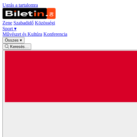
Ugrás a tartalomra
Zene
Szabadidő
Közösségi
Sport
▾
Művészet és Kultúra
Konferencia
Összes
▾
Keresés…