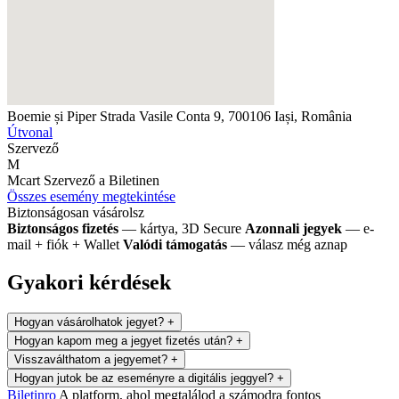
Boemie și Piper
Strada Vasile Conta 9, 700106 Iași, România
Útvonal
Szervező
M
Mcart
Szervező a Biletinen
Összes esemény megtekintése
Biztonságosan vásárolsz
Biztonságos fizetés
— kártya, 3D Secure
Azonnali jegyek
— e-
mail + fiók + Wallet
Valódi támogatás
— válasz még aznap
Gyakori kérdések
Hogyan vásárolhatok jegyet?
+
Hogyan kapom meg a jegyet fizetés után?
+
Visszaválthatom a jegyemet?
+
Hogyan jutok be az eseményre a digitális jeggyel?
+
Biletin
ro
A platform, ahol megtalálod a számodra fontos