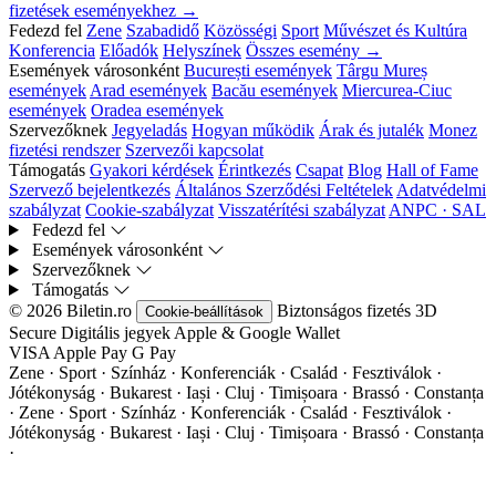
fizetések eseményekhez →
Fedezd fel
Zene
Szabadidő
Közösségi
Sport
Művészet és Kultúra
Konferencia
Előadók
Helyszínek
Összes esemény →
Események városonként
București események
Târgu Mureș
események
Arad események
Bacău események
Miercurea-Ciuc
események
Oradea események
Szervezőknek
Jegyeladás
Hogyan működik
Árak és jutalék
Monez
fizetési rendszer
Szervezői kapcsolat
Támogatás
Gyakori kérdések
Érintkezés
Csapat
Blog
Hall of Fame
Szervező bejelentkezés
Általános Szerződési Feltételek
Adatvédelmi
szabályzat
Cookie-szabályzat
Visszatérítési szabályzat
ANPC · SAL
Fedezd fel
Események városonként
Szervezőknek
Támogatás
© 2026 Biletin.ro
Biztonságos fizetés
3D
Cookie-beállítások
Secure
Digitális jegyek
Apple & Google Wallet
VISA
Apple Pay
G
Pay
Zene · Sport · Színház · Konferenciák · Család · Fesztiválok ·
Jótékonyság · Bukarest · Iași · Cluj · Timișoara · Brassó · Constanța
·
Zene · Sport · Színház · Konferenciák · Család · Fesztiválok ·
Jótékonyság · Bukarest · Iași · Cluj · Timișoara · Brassó · Constanța
·