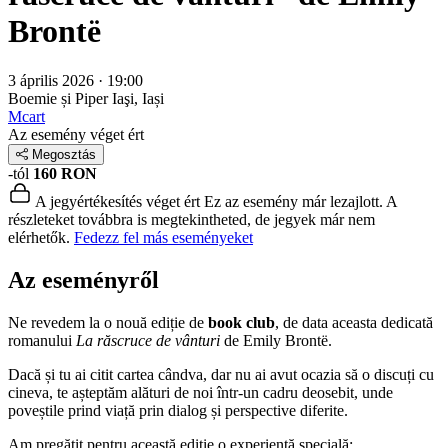
Brontë
3 április 2026 · 19:00
Boemie și Piper
Iaşi, Iași
Mcart
Az esemény véget ért
Megosztás
-tól
160 RON
A jegyértékesítés véget ért
Ez az esemény már lezajlott. A
részleteket továbbra is megtekintheted, de jegyek már nem
elérhetők.
Fedezz fel más eseményeket
Az eseményről
Ne revedem la o nouă ediție de
book club
, de data aceasta dedicată
romanului
La răscruce de vânturi
de Emily Brontë.
Dacă și tu ai citit cartea cândva, dar nu ai avut ocazia să o discuți cu
cineva, te așteptăm alături de noi într-un cadru deosebit, unde
poveștile prind viață prin dialog și perspective diferite.
Am pregătit pentru această ediție o experiență specială: