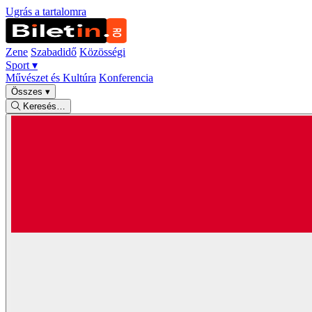
Ugrás a tartalomra
Zene
Szabadidő
Közösségi
Sport
▾
Művészet és Kultúra
Konferencia
Összes
▾
Keresés…