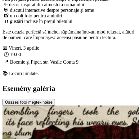
✨ decor inspirat din atmosfera romanului
💬 discuții interactive despre personaje și teme
📸 un colț foto pentru amintiri
🍴 gustări incluse în prețul biletului
Este ocazia perfectă să închei săptămâna într-un mod relaxat, alături
de oameni care împărtășesc aceeași pasiune pentru lectură.
📅 Vineri, 3 aprilie
🕖 19:00
📍 Boemie și Piper, str. Vasile Conta 9
📚 Locuri limitate.
Esemény galéria
Összes fotó megtekintése