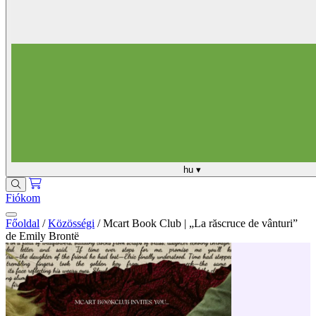
hu
▾
Fiókom
Főoldal
/
Közösségi
/
Mcart Book Club | „La răscruce de vânturi”
de Emily Brontë