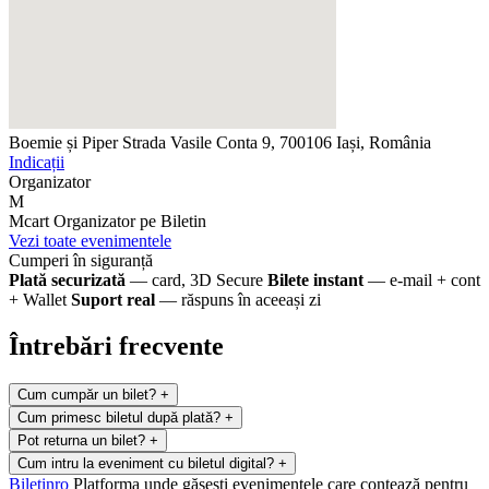
Boemie și Piper
Strada Vasile Conta 9, 700106 Iași, România
Indicații
Organizator
M
Mcart
Organizator pe Biletin
Vezi toate evenimentele
Cumperi în siguranță
Plată securizată
— card, 3D Secure
Bilete instant
— e-mail + cont
+ Wallet
Suport real
— răspuns în aceeași zi
Întrebări frecvente
Cum cumpăr un bilet?
+
Cum primesc biletul după plată?
+
Pot returna un bilet?
+
Cum intru la eveniment cu biletul digital?
+
Biletin
ro
Platforma unde găsești evenimentele care contează pentru