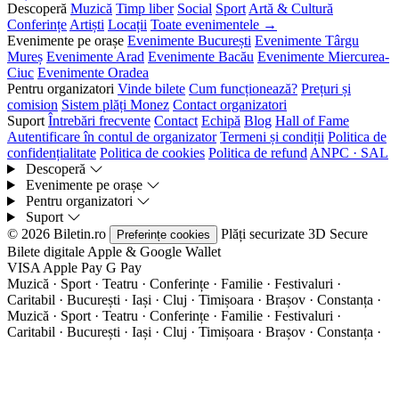
Descoperă
Muzică
Timp liber
Social
Sport
Artă & Cultură
Conferințe
Artiști
Locații
Toate evenimentele →
Evenimente pe orașe
Evenimente București
Evenimente Târgu
Mureș
Evenimente Arad
Evenimente Bacău
Evenimente Miercurea-
Ciuc
Evenimente Oradea
Pentru organizatori
Vinde bilete
Cum funcționează?
Prețuri și
comision
Sistem plăți Monez
Contact organizatori
Suport
Întrebări frecvente
Contact
Echipă
Blog
Hall of Fame
Autentificare în contul de organizator
Termeni și condiții
Politica de
confidențialitate
Politica de cookies
Politica de refund
ANPC · SAL
Descoperă
Evenimente pe orașe
Pentru organizatori
Suport
© 2026 Biletin.ro
Plăți securizate
3D Secure
Preferințe cookies
Bilete digitale
Apple & Google Wallet
VISA
Apple Pay
G
Pay
Muzică · Sport · Teatru · Conferințe · Familie · Festivaluri ·
Caritabil · București · Iași · Cluj · Timișoara · Brașov · Constanța ·
Muzică · Sport · Teatru · Conferințe · Familie · Festivaluri ·
Caritabil · București · Iași · Cluj · Timișoara · Brașov · Constanța ·