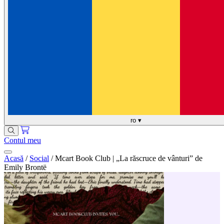
ro
▾
Contul meu
Acasă
/
Social
/
Mcart Book Club | „La răscruce de vânturi” de
Emily Brontë