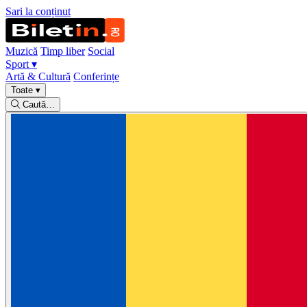
Sari la conținut
Muzică
Timp liber
Social
Sport
▾
Artă & Cultură
Conferințe
Toate
▾
Caută…