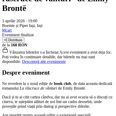
Brontë
3 aprilie 2026 · 19:00
Boemie și Piper
Iaşi, Iași
Mcart
Eveniment finalizat
Distribuie
de la
160 RON
Vânzarea biletelor s-a încheiat
Acest eveniment a avut deja loc.
Poți vedea în continuare detaliile, dar biletele nu mai sunt
disponibile.
Descoperă alte evenimente
Despre eveniment
Ne revedem la o nouă ediție de
book club
, de data aceasta dedicată
romanului
La răscruce de vânturi
de Emily Brontë.
Dacă și tu ai citit cartea cândva, dar nu ai avut ocazia să o discuți cu
cineva, te așteptăm alături de noi într-un cadru deosebit, unde
poveștile prind viață prin dialog și perspective diferite.
Am pregătit pentru această ediție o experiență specială: