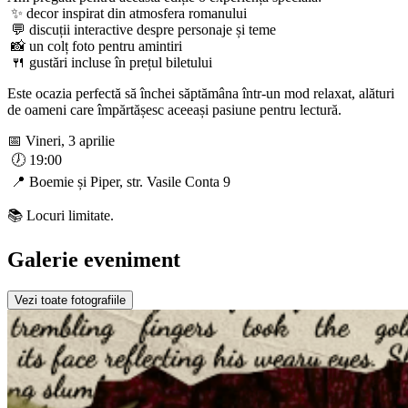
✨ decor inspirat din atmosfera romanului
💬 discuții interactive despre personaje și teme
📸 un colț foto pentru amintiri
🍴 gustări incluse în prețul biletului
Este ocazia perfectă să închei săptămâna într-un mod relaxat, alături
de oameni care împărtășesc aceeași pasiune pentru lectură.
📅 Vineri, 3 aprilie
🕖 19:00
📍 Boemie și Piper, str. Vasile Conta 9
📚 Locuri limitate.
Galerie eveniment
Vezi toate fotografiile