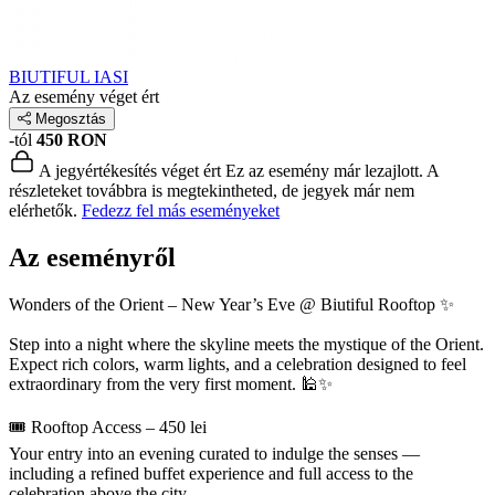
BIUTIFUL IASI
Az esemény véget ért
Megosztás
-tól
450 RON
A jegyértékesítés véget ért
Ez az esemény már lezajlott. A
részleteket továbbra is megtekintheted, de jegyek már nem
elérhetők.
Fedezz fel más eseményeket
Az eseményről
Wonders of the Orient – New Year’s Eve @ Biutiful Rooftop ✨
Step into a night where the skyline meets the mystique of the Orient.
Expect rich colors, warm lights, and a celebration designed to feel
extraordinary from the very first moment. 🕌✨
🎟 Rooftop Access – 450 lei
Your entry into an evening curated to indulge the senses —
including a refined buffet experience and full access to the
celebration above the city