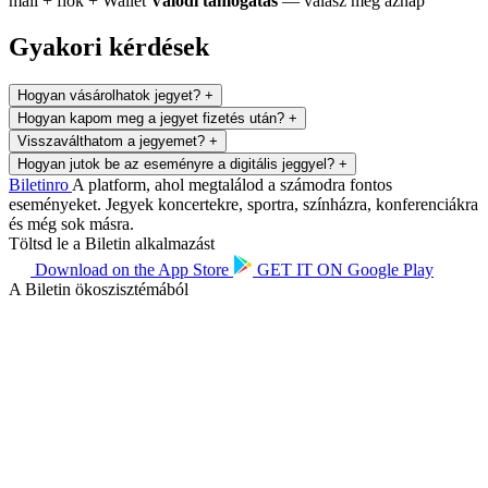
mail + fiók + Wallet
Valódi támogatás
— válasz még aznap
Gyakori kérdések
Hogyan vásárolhatok jegyet?
+
Hogyan kapom meg a jegyet fizetés után?
+
Visszaválthatom a jegyemet?
+
Hogyan jutok be az eseményre a digitális jeggyel?
+
Biletin
ro
A platform, ahol megtalálod a számodra fontos
eseményeket. Jegyek koncertekre, sportra, színházra, konferenciákra
és még sok másra.
Töltsd le a Biletin alkalmazást
Download on the
App Store
GET IT ON
Google Play
A Biletin ökoszisztémából