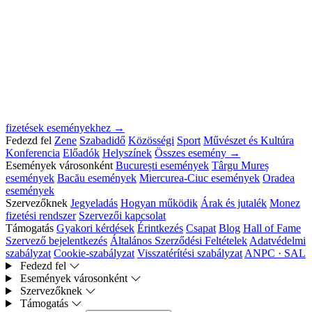
fizetések eseményekhez →
Fedezd fel
Zene
Szabadidő
Közösségi
Sport
Művészet és Kultúra
Konferencia
Előadók
Helyszínek
Összes esemény →
Események városonként
București események
Târgu Mureș
események
Bacău események
Miercurea-Ciuc események
Oradea
események
Szervezőknek
Jegyeladás
Hogyan működik
Árak és jutalék
Monez
fizetési rendszer
Szervezői kapcsolat
Támogatás
Gyakori kérdések
Érintkezés
Csapat
Blog
Hall of Fame
Szervező bejelentkezés
Általános Szerződési Feltételek
Adatvédelmi
szabályzat
Cookie-szabályzat
Visszatérítési szabályzat
ANPC · SAL
Fedezd fel
Események városonként
Szervezőknek
Támogatás