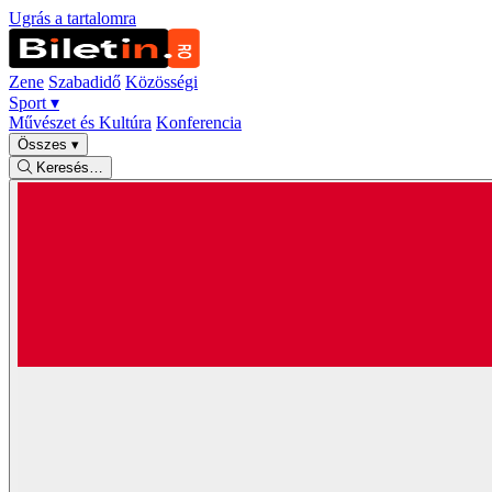
Ugrás a tartalomra
Zene
Szabadidő
Közösségi
Sport
▾
Művészet és Kultúra
Konferencia
Összes
▾
Keresés…