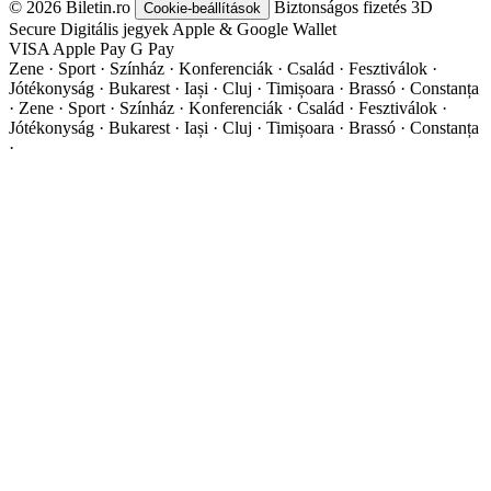
© 2026 Biletin.ro
Biztonságos fizetés
3D
Cookie-beállítások
Secure
Digitális jegyek
Apple & Google Wallet
VISA
Apple Pay
G
Pay
Zene · Sport · Színház · Konferenciák · Család · Fesztiválok ·
Jótékonyság · Bukarest · Iași · Cluj · Timișoara · Brassó · Constanța
·
Zene · Sport · Színház · Konferenciák · Család · Fesztiválok ·
Jótékonyság · Bukarest · Iași · Cluj · Timișoara · Brassó · Constanța
·