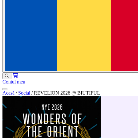
Contul meu
Acasă
/
Social
/
REVELION 2026 @ BIUTIFUL