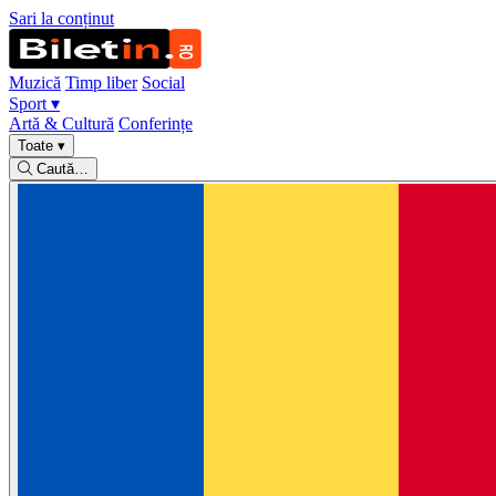
Sari la conținut
Muzică
Timp liber
Social
Sport
▾
Artă & Cultură
Conferințe
Toate
▾
Caută…