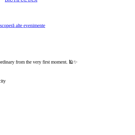
scoperă alte evenimente
raordinary from the very first moment. 🕌✨
city