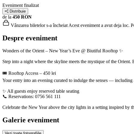
Eveniment finalizat
Distribuie
de la
450 RON
Vânzarea biletelor s-a încheiat
Acest eveniment a avut deja loc. Poț
Despre eveniment
Wonders of the Orient – New Year’s Eve @ Biutiful Rooftop ✨
Step into a night where the skyline meets the mystique of the Orient. 
🎟 Rooftop Access – 450 lei
Your entry into an evening curated to indulge the senses — including a
✨ All guests enjoy reserved table seating
📞 Reservations: 0756 561 111
Celebrate the New Year above the city lights in a setting inspired by t
Galerie eveniment
Vezi toate fotografiile