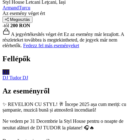
Styl House Letcani
Leţcani, Iași
ArmandTurcu
Az esemény véget ért
Megosztás
-tól
200 RON
A jegyértékesítés véget ért
Ez az esemény már lezajlott. A
részleteket továbbra is megtekintheted, de jegyek már nem
elérhetők.
Fedezz fel más eseményeket
Fellépők
DT
DJ Tudor
DJ
Az eseményről
✨ REVELION CU STYL! 🥂 Începe 2025 așa cum meriți: cu
șampanie, muzică bună și atmosferă incendiară!
Ne vedem pe 31 Decembrie la Styl House pentru o noapte de
neuitat alături de DJ TUDOR la platane! 🎧🔥