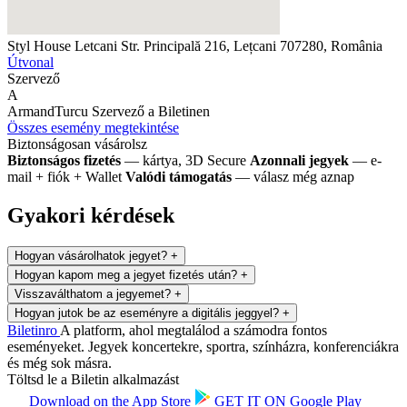
Styl House Letcani
Str. Principală 216, Lețcani 707280, România
Útvonal
Szervező
A
ArmandTurcu
Szervező a Biletinen
Összes esemény megtekintése
Biztonságosan vásárolsz
Biztonságos fizetés
— kártya, 3D Secure
Azonnali jegyek
— e-
mail + fiók + Wallet
Valódi támogatás
— válasz még aznap
Gyakori kérdések
Hogyan vásárolhatok jegyet?
+
Hogyan kapom meg a jegyet fizetés után?
+
Visszaválthatom a jegyemet?
+
Hogyan jutok be az eseményre a digitális jeggyel?
+
Biletin
ro
A platform, ahol megtalálod a számodra fontos
eseményeket. Jegyek koncertekre, sportra, színházra, konferenciákra
és még sok másra.
Töltsd le a Biletin alkalmazást
Download on the
App Store
GET IT ON
Google Play