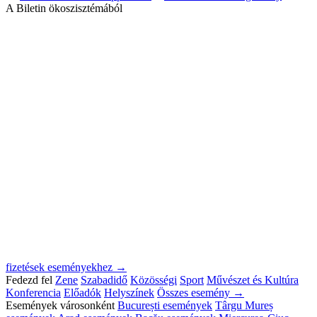
A Biletin ökoszisztémából
fizetések eseményekhez →
Fedezd fel
Zene
Szabadidő
Közösségi
Sport
Művészet és Kultúra
Konferencia
Előadók
Helyszínek
Összes esemény →
Események városonként
București események
Târgu Mureș