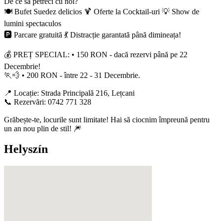
De ce să petreci cu noi?
🍽️ Bufet Suedez delicios 🍹 Oferte la Cocktail-uri 💡 Show de
lumini spectaculos
🅿️ Parcare gratuită 💃 Distracție garantată până dimineața!
💰 PREȚ SPECIAL: • 150 RON - dacă rezervi până pe 22
Decembrie!
🏃💨 • 200 RON - între 22 - 31 Decembrie.
📍 Locație: Strada Principală 216, Lețcani
📞 Rezervări: 0742 771 328
Grăbește-te, locurile sunt limitate! Hai să ciocnim împreună pentru
un an nou plin de stil! 🎆
Helyszín