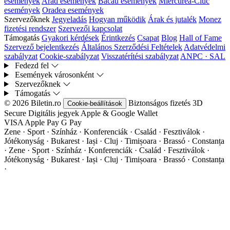
események
Arad események
Bacău események
Miercurea-Ciuc
események
Oradea események
Szervezőknek
Jegyeladás
Hogyan működik
Árak és jutalék
Monez
fizetési rendszer
Szervezői kapcsolat
Támogatás
Gyakori kérdések
Érintkezés
Csapat
Blog
Hall of Fame
Szervező bejelentkezés
Általános Szerződési Feltételek
Adatvédelmi
szabályzat
Cookie-szabályzat
Visszatérítési szabályzat
ANPC · SAL
Fedezd fel
Események városonként
Szervezőknek
Támogatás
© 2026 Biletin.ro
Biztonságos fizetés
3D
Cookie-beállítások
Secure
Digitális jegyek
Apple & Google Wallet
VISA
Apple Pay
G
Pay
Zene · Sport · Színház · Konferenciák · Család · Fesztiválok ·
Jótékonyság · Bukarest · Iași · Cluj · Timișoara · Brassó · Constanța
·
Zene · Sport · Színház · Konferenciák · Család · Fesztiválok ·
Jótékonyság · Bukarest · Iași · Cluj · Timișoara · Brassó · Constanța
·