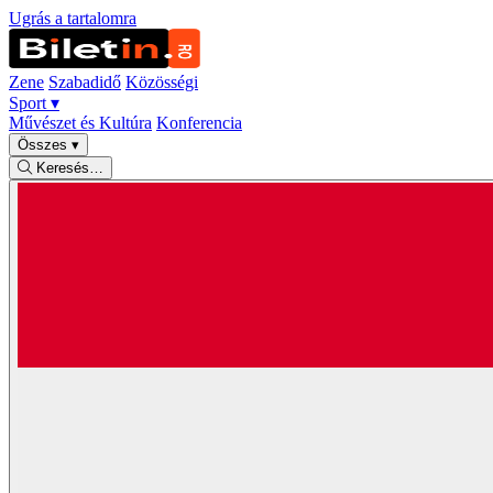
Ugrás a tartalomra
Zene
Szabadidő
Közösségi
Sport
▾
Művészet és Kultúra
Konferencia
Összes
▾
Keresés…