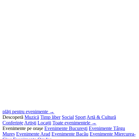
plăți pentru evenimente →
Descoperă
Muzică
Timp liber
Social
Sport
Artă & Cultură
Conferințe
Artiști
Locații
Toate evenimentele →
Evenimente pe orașe
Evenimente București
Evenimente Târgu
Mureș
Evenimente Arad
Evenimente Bacău
Evenimente Miercurea-