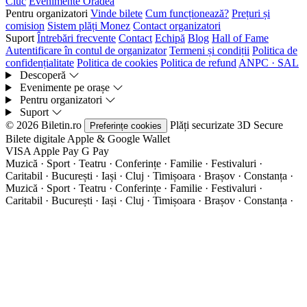
Ciuc
Evenimente Oradea
Pentru organizatori
Vinde bilete
Cum funcționează?
Prețuri și
comision
Sistem plăți Monez
Contact organizatori
Suport
Întrebări frecvente
Contact
Echipă
Blog
Hall of Fame
Autentificare în contul de organizator
Termeni și condiții
Politica de
confidențialitate
Politica de cookies
Politica de refund
ANPC · SAL
Descoperă
Evenimente pe orașe
Pentru organizatori
Suport
© 2026 Biletin.ro
Plăți securizate
3D Secure
Preferințe cookies
Bilete digitale
Apple & Google Wallet
VISA
Apple Pay
G
Pay
Muzică · Sport · Teatru · Conferințe · Familie · Festivaluri ·
Caritabil · București · Iași · Cluj · Timișoara · Brașov · Constanța ·
Muzică · Sport · Teatru · Conferințe · Familie · Festivaluri ·
Caritabil · București · Iași · Cluj · Timișoara · Brașov · Constanța ·