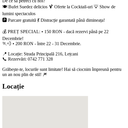
De ce să petreci cu noi?
🍽️ Bufet Suedez delicios 🍹 Oferte la Cocktail-uri 💡 Show de
lumini spectaculos
🅿️ Parcare gratuită 💃 Distracție garantată până dimineața!
💰 PREȚ SPECIAL: • 150 RON - dacă rezervi până pe 22
Decembrie!
🏃💨 • 200 RON - între 22 - 31 Decembrie.
📍 Locație: Strada Principală 216, Lețcani
📞 Rezervări: 0742 771 328
Grăbește-te, locurile sunt limitate! Hai să ciocnim împreună pentru
un an nou plin de stil! 🎆
Locație