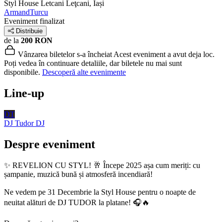
Styl House Letcani
Leţcani, Iași
ArmandTurcu
Eveniment finalizat
Distribuie
de la
200 RON
Vânzarea biletelor s-a încheiat
Acest eveniment a avut deja loc.
Poți vedea în continuare detaliile, dar biletele nu mai sunt
disponibile.
Descoperă alte evenimente
Line-up
DT
DJ Tudor
DJ
Despre eveniment
✨ REVELION CU STYL! 🥂 Începe 2025 așa cum meriți: cu
șampanie, muzică bună și atmosferă incendiară!
Ne vedem pe 31 Decembrie la Styl House pentru o noapte de
neuitat alături de DJ TUDOR la platane! 🎧🔥