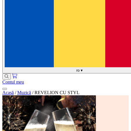
ro
▾
Contul meu
Acasă
/
Muzică
/
REVELION CU STYL