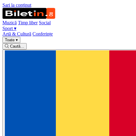
Sari la conținut
Muzică
Timp liber
Social
Sport
▾
Artă & Cultură
Conferințe
Toate
▾
Caută…