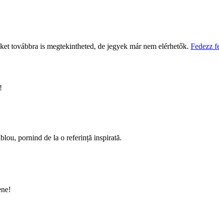
eket továbbra is megtekintheted, de jegyek már nem elérhetők.
Fedezz f
!
ablou, pornind de la o referință inspirată.
ene!