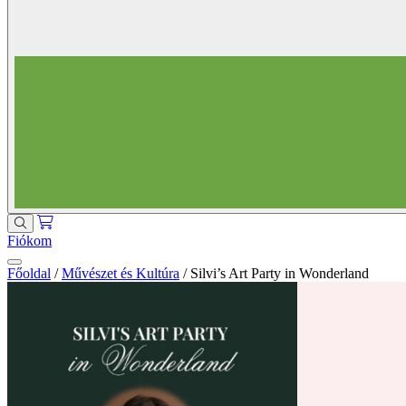
Fiókom
Főoldal
/
Művészet és Kultúra
/
Silvi’s Art Party in Wonderland