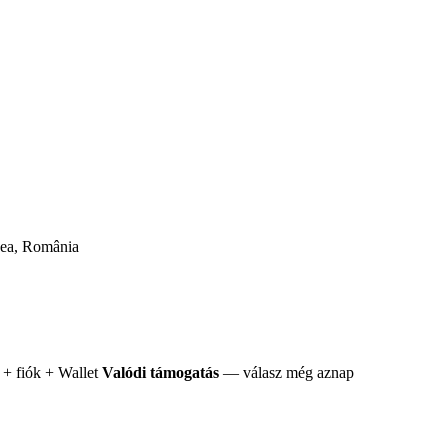
cea, România
+ fiók + Wallet
Valódi támogatás
— válasz még aznap