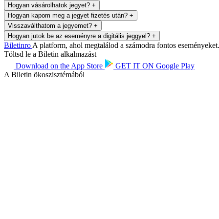
Hogyan vásárolhatok jegyet?
+
Hogyan kapom meg a jegyet fizetés után?
+
Visszaválthatom a jegyemet?
+
Hogyan jutok be az eseményre a digitális jeggyel?
+
Biletin
ro
A platform, ahol megtalálod a számodra fontos eseményeket. 
Töltsd le a Biletin alkalmazást
Download on the
App Store
GET IT ON
Google Play
A Biletin ökoszisztémából