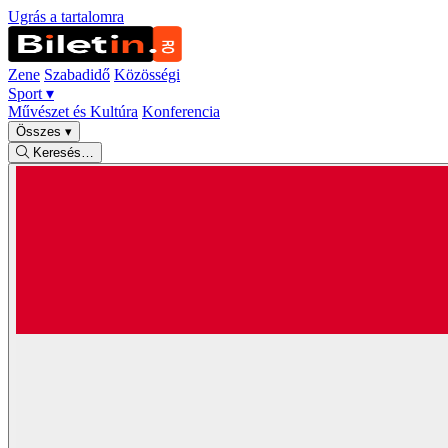
Ugrás a tartalomra
Zene
Szabadidő
Közösségi
Sport
▾
Művészet és Kultúra
Konferencia
Összes
▾
Keresés…