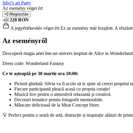
Silvi’s art Party
Az esemény véget ért
Megosztás
-tól
220 RON
A jegyértékesítés véget ért
Ez az esemény már lezajlott. A részlet
Az eseményről
Descoperă magia artei într-un univers inspirat de Alice in Wonderland
Dress code: Wonderland Fantasy
Ce te așteaptă pe 30 martie ora 18:00:
Pictură ghidată: Silvia va fi acolo să te ajute să creezi propriul t
Fiecare participantă pleacă acasă cu propria creație!
Muzică live pentru o atmosferă relaxantă și creativă.
Decoruri tematice pentru fotografii memorabile.
Mâncare delicioasă de la Meat Concept Store.
💡 Perfect pentru o seară de artă, distracție și inspirație alături de priet