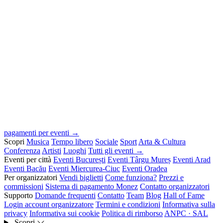
pagamenti per eventi →
Scopri
Musica
Tempo libero
Sociale
Sport
Arta & Cultura
Conferenza
Artisti
Luoghi
Tutti gli eventi →
Eventi per città
Eventi București
Eventi Târgu Mureș
Eventi Arad
Eventi Bacău
Eventi Miercurea-Ciuc
Eventi Oradea
Per organizzatori
Vendi biglietti
Come funziona?
Prezzi e
commissioni
Sistema di pagamento Monez
Contatto organizzatori
Supporto
Domande frequenti
Contatto
Team
Blog
Hall of Fame
Login account organizzatore
Termini e condizioni
Informativa sulla
privacy
Informativa sui cookie
Politica di rimborso
ANPC · SAL
Scopri