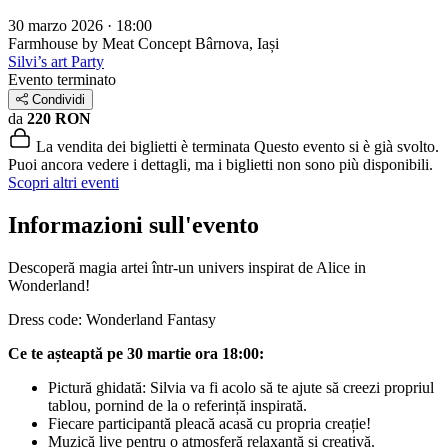
30 marzo 2026 · 18:00
Farmhouse by Meat Concept
Bârnova, Iași
Silvi’s art Party
Evento terminato
Condividi
da
220 RON
La vendita dei biglietti è terminata
Questo evento si è già svolto.
Puoi ancora vedere i dettagli, ma i biglietti non sono più disponibili.
Scopri altri eventi
Informazioni sull'evento
Descoperă magia artei într-un univers inspirat de Alice in
Wonderland!
Dress code: Wonderland Fantasy
Ce te așteaptă pe 30 martie ora 18:00:
Pictură ghidată: Silvia va fi acolo să te ajute să creezi propriul
tablou, pornind de la o referință inspirată.
Fiecare participantă pleacă acasă cu propria creație!
Muzică live pentru o atmosferă relaxantă și creativă.