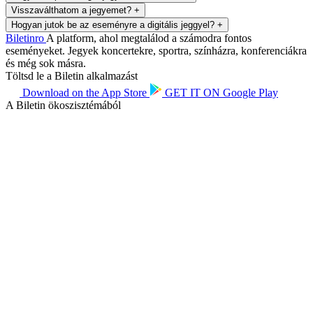
Visszaválthatom a jegyemet?
+
Hogyan jutok be az eseményre a digitális jeggyel?
+
Biletin
ro
A platform, ahol megtalálod a számodra fontos
eseményeket. Jegyek koncertekre, sportra, színházra, konferenciákra
és még sok másra.
Töltsd le a Biletin alkalmazást
Download on the
App Store
GET IT ON
Google Play
A Biletin ökoszisztémából