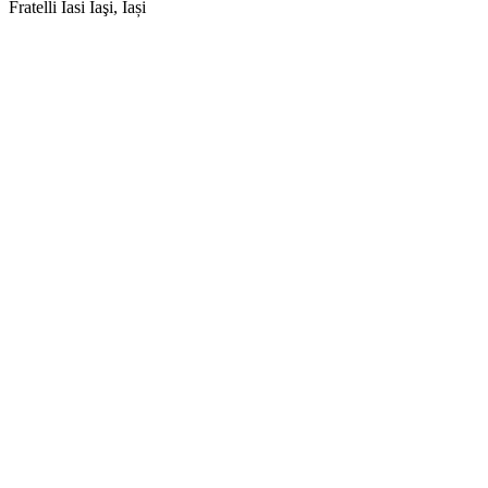
Fratelli Iasi
Iaşi, Iași