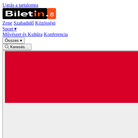
Ugrás a tartalomra
Zene
Szabadidő
Közösségi
Sport
▾
Művészet és Kultúra
Konferencia
Összes
▾
Keresés…