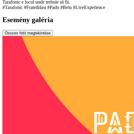
Tarafonic e locul unde trebuie să fii.
#Tarafonic #FratelliIasi #Pado #Belu #LiveExperience
Esemény galéria
Összes fotó megtekintése