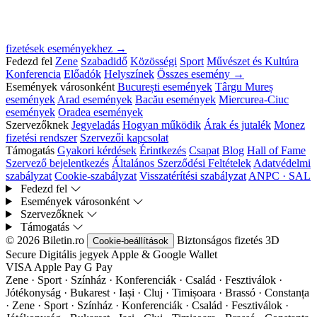
fizetések eseményekhez →
Fedezd fel
Zene
Szabadidő
Közösségi
Sport
Művészet és Kultúra
Konferencia
Előadók
Helyszínek
Összes esemény →
Események városonként
București események
Târgu Mureș
események
Arad események
Bacău események
Miercurea-Ciuc
események
Oradea események
Szervezőknek
Jegyeladás
Hogyan működik
Árak és jutalék
Monez
fizetési rendszer
Szervezői kapcsolat
Támogatás
Gyakori kérdések
Érintkezés
Csapat
Blog
Hall of Fame
Szervező bejelentkezés
Általános Szerződési Feltételek
Adatvédelmi
szabályzat
Cookie-szabályzat
Visszatérítési szabályzat
ANPC · SAL
Fedezd fel
Események városonként
Szervezőknek
Támogatás
© 2026 Biletin.ro
Biztonságos fizetés
3D
Cookie-beállítások
Secure
Digitális jegyek
Apple & Google Wallet
VISA
Apple Pay
G
Pay
Zene · Sport · Színház · Konferenciák · Család · Fesztiválok ·
Jótékonyság · Bukarest · Iași · Cluj · Timișoara · Brassó · Constanța
·
Zene · Sport · Színház · Konferenciák · Család · Fesztiválok ·