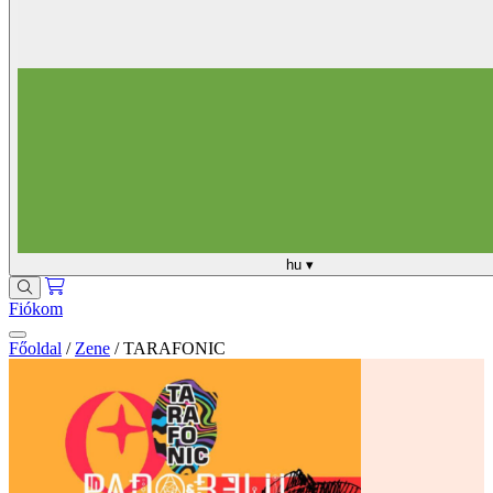
hu
▾
Fiókom
Főoldal
/
Zene
/
TARAFONIC