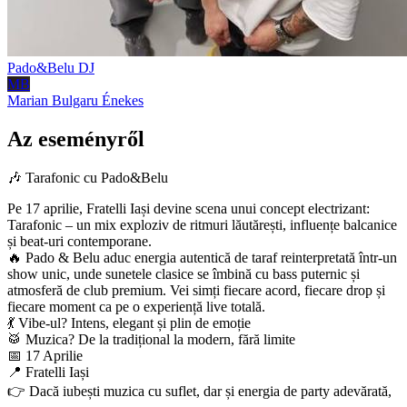
Pado&Belu
DJ
MB
Marian Bulgaru
Énekes
Az eseményről
🎶 Tarafonic cu Pado&Belu
Pe 17 aprilie, Fratelli Iași devine scena unui concept electrizant:
Tarafonic – un mix exploziv de ritmuri lăutărești, influențe balcanice
și beat-uri contemporane.
🔥 Pado & Belu aduc energia autentică de taraf reinterpretată într-un
show unic, unde sunetele clasice se îmbină cu bass puternic și
atmosferă de club premium. Vei simți fiecare acord, fiecare drop și
fiecare moment ca pe o experiență live totală.
💃 Vibe-ul? Intens, elegant și plin de emoție
🥁 Muzica? De la tradițional la modern, fără limite
📅 17 Aprilie
📍 Fratelli Iași
👉 Dacă iubești muzica cu suflet, dar și energia de party adevărată,