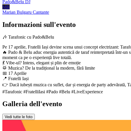
Pado&Belu
DJ
MB
Marian Bulgaru
Cantante
Informazioni sull'evento
🎶 Tarafonic cu Pado&Belu
Pe 17 aprilie, Fratelli Iași devine scena unui concept electrizant: Tara
🔥 Pado & Belu aduc energia autentică de taraf reinterpretată într-un s
moment ca pe o experiență live totală.
💃 Vibe-ul? Intens, elegant și plin de emoție
🥁 Muzica? De la tradițional la modern, fără limite
📅 17 Aprilie
📍 Fratelli Iași
👉 Dacă iubești muzica cu suflet, dar și energia de party adevărată, Tar
#Tarafonic #FratelliIasi #Pado #Belu #LiveExperience
Galleria dell'evento
Vedi tutte le foto